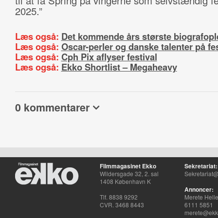
til at få Spring på vingerne som selvstændig fe
2025.”
Læs også:
Det kommende års største biografopl
Læs også:
Oscar-perler og danske talenter på fes
Læs også:
Cph Pix aflyser festival
Læs også:
Ekko Shortlist – Megaheavy
0 kommentarer
Filmmagasinet Ekko
Sekretariat:
Wildersgade 32, 2. sal
Sekretariat@
1408 København K
Annoncer:
Tlf. 8838 9292
Merete Hell
CVR. 3468 8443
6111 5851
merete@ekko