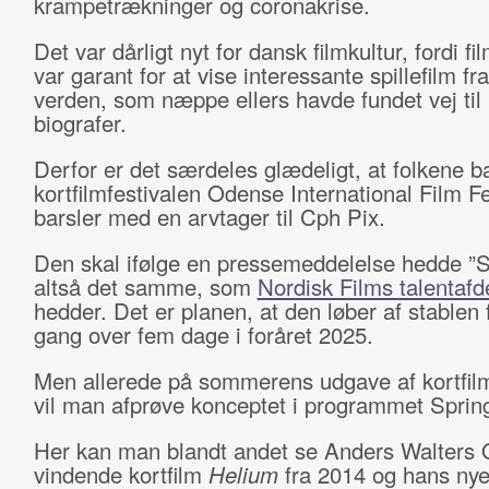
krampetrækninger og coronakrise.
Det var dårligt nyt for dansk filmkultur, fordi fi
var garant for at vise interessante spillefilm fr
verden, som næppe ellers havde fundet vej til
biografer.
Derfor er det særdeles glædeligt, at folkene b
kortfilmfestivalen Odense International Film Fe
barsler med en arvtager til Cph Pix.
Den skal ifølge en pressemeddelelse hedde ”S
altså det samme, som
Nordisk Films talentafd
hedder. Det er planen, at den løber af stablen f
gang over fem dage i foråret 2025.
Men allerede på sommerens udgave af kortfilm
vil man afprøve konceptet i programmet Sprin
Her kan man blandt andet se Anders Walters 
vindende kortfilm
Helium
fra 2014 og hans nye 