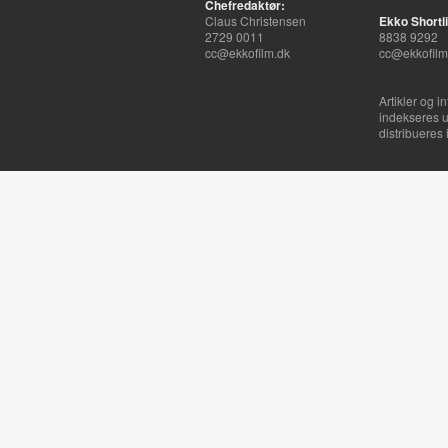
Chefredaktør:
Claus Christensen
Ekko Shortli
2729 0011
8838 9292
cc@ekkofilm.dk
cc@ekkofilm
Artikler og i
indekseres u
distribueres