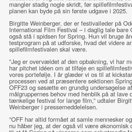
mangler stadig nogle skridt, før spillefilmfestiv
planen kan byde på sin første udgave i 2025.
Birgitte Weinberger, der er festivalleder på O
International Film Festival – i daglig tale bare
også stå i spidsen for Spring. Hun vil bruge år
testprogram på at udforske, hvad det videre a
spillefilmfestivalen skal være.
”Jeg er overvældet af den opbakning, vi har mø
har pitchet idéen om at tilføje en spillefilmfestiv
vores portefølje. I år glæder vi os til at kicksta
processen ved at præsentere sektionen Sprin
OFF23 og søsætte en grundig undersøgelse a
målgruppernes behov med henblik på at lave 
tænkelige festival for lange film,” udtaler Birgit
Weinberger i pressemeddelelsen.
”OFF har altid formået at samle mennesker og
nu håber jeg, at der også vil være økonomisk