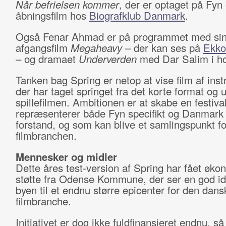
Når befrielsen kommer
, der er optaget på Fyn
åbningsfilm hos
Biografklub Danmark
.
Også Fenar Ahmad er på programmet med sin
afgangsfilm
Megaheavy
– der kan ses på
Ekko 
– og dramaet
Underverden
med Dar Salim i ho
Tanken bag Spring er netop at vise film af instr
der har taget springet fra det korte format og u
spillefilmen. Ambitionen er at skabe en festiva
repræsenterer både Fyn specifikt og Danmark 
forstand, og som kan blive et samlingspunkt fo
filmbranchen.
Mennesker og midler
Dette åres test-version af Spring har fået øko
støtte fra Odense Kommune, der ser en god idé
byen til et endnu større epicenter for den dans
filmbranche.
Initiativet er dog ikke fuldfinansieret endnu, så