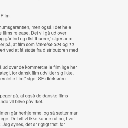
 Film.
umsgarantien, men også i det hele
 films release. Det vil gå ud over
ag går ind og distribuerer,” siger adm.
er på, at film som
Værelse 304
og
10
rt ved at få støtte fra distributøren med
å ud over de kommercielle film lige her
ategi, for dansk film udvikler sig ikke,
rcielle film,” siger SF-direktøren.
peger på, at også de danske films
de vil blive påvirket.
filmen går herhjemme, og så sætter man
ge. Det vil vi ikke kunne nå nu, hvor
eg synes, det er rigtigt trist, for