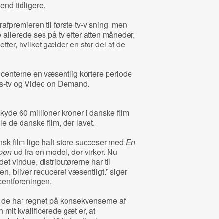
end tidligere.
afpremieren til første tv-visning, men
allerede ses på tv efter atten måneder,
tter, hvilket gælder en stor del af de
ucenterne en væsentlig kortere periode
ngs-tv og Video on Demand.
skyde 60 millioner kroner i danske film
e de danske film, der lavet.
sk film lige haft store succeser med
En
pen
ud fra en model, der virker. Nu
t vindue, distributørerne har til
en, bliver reduceret væsentligt,” siger
centforeningen.
om de har regnet på konsekvenserne af
 mit kvalificerede gæt er, at