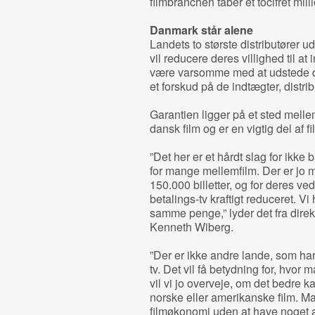
filmbranchen taber et tocifret mill
Danmark står alene
Landets to største distributører u
vil reducere deres villighed til at
være varsomme med at udstede d
et forskud på de indtægter, distrib
Garantien ligger på et sted mellem
dansk film og er en vigtig del af f
”Det her er et hårdt slag for ikk
for mange mellemfilm. Der er jo 
150.000 billetter, og for deres 
betalings-tv kraftigt reduceret. Vi 
samme penge,” lyder det fra direkt
Kenneth Wiberg.
”Der er ikke andre lande, som har 
tv. Det vil få betydning for, hvor 
vil vi jo overveje, om det bedre k
norske eller amerikanske film. M
filmøkonomi uden at have noget at