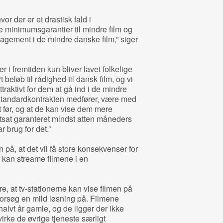
or der er et drastisk fald i
ive minimumsgarantier til mindre film og
gagement i de mindre danske film,” siger
der i fremtiden kun bliver lavet folkelige
 beløb til rådighed til dansk film, og vi
ttraktivt for dem at gå ind i de mindre
 standardkontrakten medfører, være med
lidt før, og at de kan vise dem mere
ortsat garanteret mindst atten måneders
 brug for det.”
på, at det vil få store konsekvenser for
u kan streame filmene i en
kre, at tv-stationerne kan vise filmen på
 forsøg en mild løsning på. Filmene
halvt år gamle, og de ligger der ikke
åvirke de øvrige tjeneste særligt