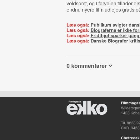
voldsomt, og i forvejen tillader di
endnu nyere film udlejes gratis p
Læs også:
Publikum svigter dansk
Læs også:
Biograferne er ikke fo
Læs også:
Fridthjof sparker gang
Læs også:
Danske Biografer kritis
0 kommentarer
Filmmagas
Wildersgade
1408 Købe
Tlf. 8838 9
CVR. 3468
Chefredak