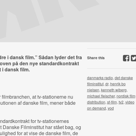
re i dansk film.” Sådan lyder det fra
Share this
er oven på den nye standardkontrakt
i dansk film.
danmarks radio
,
det danske
filminstitut
,
dr
,
henrik bo
nielsen
,
kenneth wiberg
,
 filmbranchen, at tv-stationerne nu
michael fleischer
,
nordisk film
ibutionen af danske film, mener både
distribution
,
sf-film
,
tv2
,
video
on demand
,
vod
ndardkontrakt for tv-stationernes
 Danske Filminstitut har stået bag, og
lighed for at vise de danske film, de