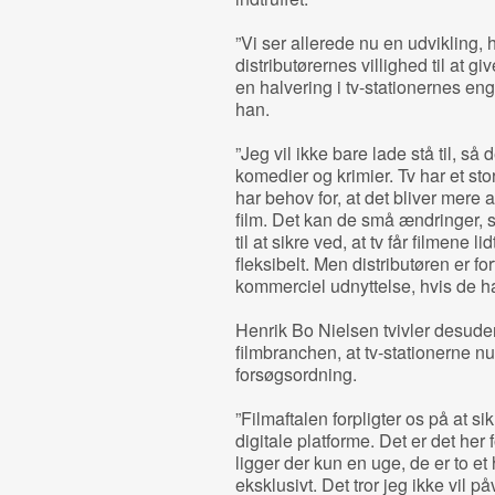
”Vi ser allerede nu en udvikling, hv
distributørernes villighed til at g
en halvering i tv-stationernes en
han.
”Jeg vil ikke bare lade stå til, så 
komedier og krimier. Tv har et stort
har behov for, at det bliver mere a
film. Det kan de små ændringer,
til at sikre ved, at tv får filmene 
fleksibelt. Men distributøren er f
kommerciel udnyttelse, hvis de har
Henrik Bo Nielsen tvivler desuden 
filmbranchen, at tv-stationerne n
forsøgsordning.
”Filmaftalen forpligter os på at si
digitale platforme. Det er det her
ligger der kun en uge, de er to et 
eksklusivt. Det tror jeg ikke vil p