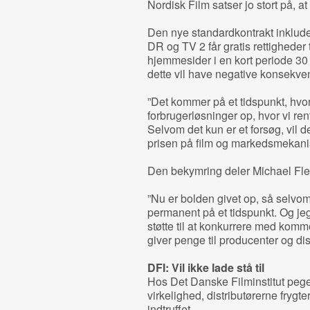
Nordisk Film satser jo stort på, a
Den nye standardkontrakt inklud
DR og TV 2 får gratis rettigheder 
hjemmesider i en kort periode 30
dette vil have negative konsekv
”Det kommer på et tidspunkt, hvor
forbrugerløsninger op, hvor vi rent
Selvom det kun er et forsøg, vil d
prisen på film og markedsmekanis
Den bekymring deler Michael Flei
”Nu er bolden givet op, så selvom d
permanent på et tidspunkt. Og je
støtte til at konkurrere med komme
giver penge til producenter og dist
DFI: Vil ikke lade stå til
Hos Det Danske Filminstitut pege
virkelighed, distributørerne frygt
indtruffet.