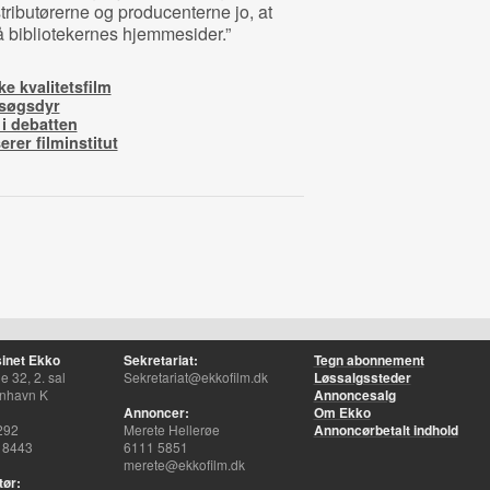
stributørerne og producenterne jo, at
å bibliotekernes hjemmesider.”
e kvalitetsfilm
rsøgsdyr
 i debatten
erer filminstitut
inet Ekko
Sekretariat:
Tegn abonnement
 32, 2. sal
Sekretariat@ekkofilm.dk
Løssalgssteder
nhavn K
Annoncesalg
Annoncer:
Om Ekko
292
Merete Hellerøe
Annoncørbetalt indhold
 8443
6111 5851
merete@ekkofilm.dk
tør: