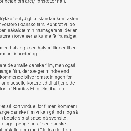
ionbeløb om året,” fortsætter han.
dtrykker entydigt, at standardkontrakten
 investere i danske film. Konkret vil de
en såkaldte minimumsgaranti, der er
utøren forventer at kunne få fra salget.
 en halv og to en halv millioner til en
ilmens finansiering.
e bare de smalle danske film, men også
mange film, der sælger mindre end
vedkommende bliver omsætningen for
har pludselig kortere tid til at tjene de
ør for Nordisk Film Distribution,
et så kort vindue, før filmen kommer i
mange danske film vi kan gå ind i, og så
an betale sig at satse på svenske,
an tager penge ud af den danske
 erstatte dem med,” fortsætter han.