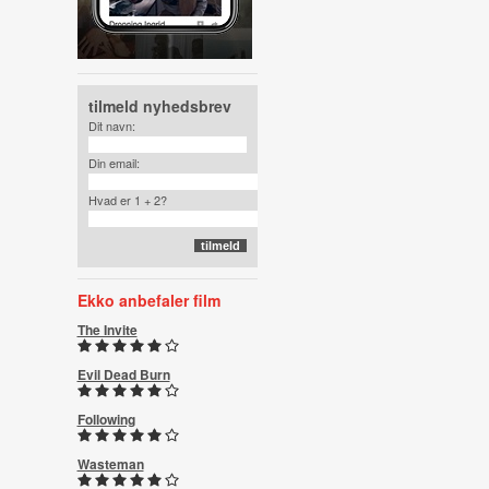
tilmeld nyhedsbrev
Dit navn:
Din email:
Hvad er 1 + 2?
Ekko anbefaler film
The Invite
Evil Dead Burn
Following
Wasteman