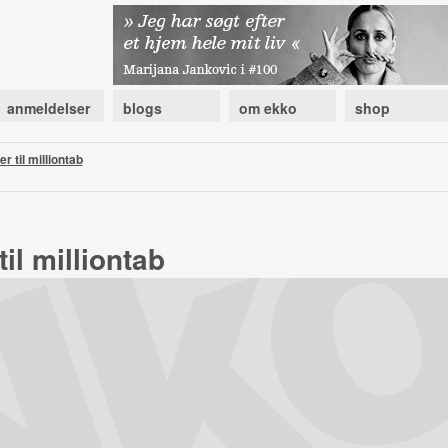
anmeldelser
blogs
om ekko
shop
r til milliontab
til milliontab