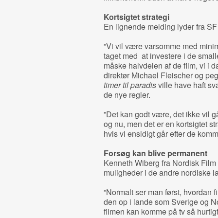
Kortsigtet strategi
En lignende melding lyder fra SF
”Vi vil være varsomme med minim
taget med at investere i de smalle
måske halvdelen af de film, vi i d
direktør Michael Fleischer og peg
timer til paradis
ville have haft svæ
de nye regler.
”Det kan godt være, det ikke vil g
og nu, men det er en kortsigtet str
hvis vi ensidigt går efter de komme
Forsøg kan blive permanent
Kenneth Wiberg fra Nordisk Film 
muligheder i de andre nordiske lan
”Normalt ser man først, hvordan 
den op i lande som Sverige og Nor
filmen kan komme på tv så hurtigt. J