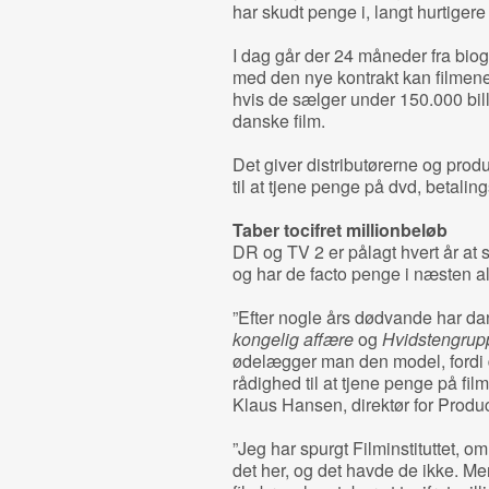
har skudt penge i, langt hurtigere 
I dag går der 24 måneder fra biogr
med den nye kontrakt kan filmene 
hvis de sælger under 150.000 bille
danske film.
Det giver distributørerne og prod
til at tjene penge på dvd, betali
Taber tocifret millionbeløb
DR og TV 2 er pålagt hvert år at 
og har de facto penge i næsten all
”Efter nogle års dødvande har dan
kongelig affære
og
Hvidstengrup
ødelægger man den model, fordi de
rådighed til at tjene penge på film
Klaus Hansen, direktør for Produ
”Jeg har spurgt Filminstituttet, 
det her, og det havde de ikke. Men