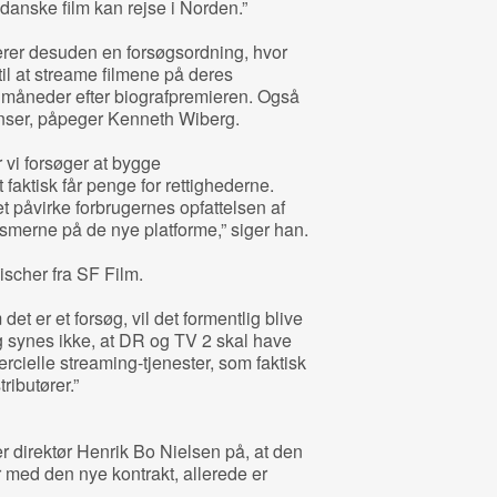
t danske film kan rejse i Norden.”
erer desuden en forsøgsordning, hvor
til at streame filmene på deres
 måneder efter biografpremieren. Også
enser, påpeger Kenneth Wiberg.
 vi forsøger at bygge
 faktisk får penge for rettighederne.
et påvirke forbrugernes opfattelsen af
merne på de nye platforme,” siger han.
scher fra SF Film.
et er et forsøg, vil det formentlig blive
g synes ikke, at DR og TV 2 skal have
rcielle streaming-tjenester, som faktisk
ributører.”
r direktør Henrik Bo Nielsen på, at den
er med den nye kontrakt, allerede er