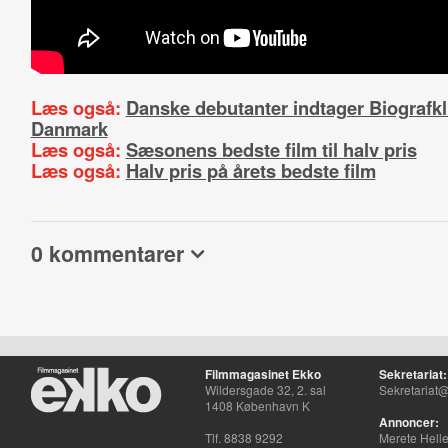
Læs også:
Danske debutanter indtager Biografk
Danmark
Læs også:
Sæsonens bedste film til halv pris
Læs også:
Halv pris på årets bedste film
0 kommentarer
Filmmagasinet Ekko
Sekretariat:
Wildersgade 32, 2. sal
Sekretariat@
1408 København K
Annoncer:
Tlf. 8838 9292
Merete Hell