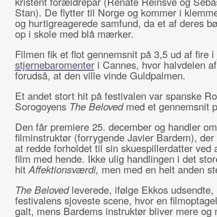
kristent forældrepar (Renate Reinsve og Seba
Stan). De flytter til Norge og kommer i klemme 
og hurtigreagerede samfund, da et af deres b
op i skole med blå mærker.
Filmen fik et flot gennemsnit på 3,5 ud af fire i
stjernebaromenter
i Cannes, hvor halvdelen af
forudså, at den ville vinde Guldpalmen.
Et andet stort hit på festivalen var spanske R
Sorogoyens
The Beloved
med et gennemsnit p
Den får premiere 25. december og handler om
filminstruktør (forrygende Javier Bardem), der
at redde forholdet til sin skuespillerdatter ved 
film med hende. Ikke ulig handlingen i det sto
hit
Affektionsværdi,
men med en helt anden st
The Beloved
leverede, ifølge Ekkos udsendte,
festivalens sjoveste scene, hvor en filmoptagel
galt, mens Bardems instruktør bliver mere og