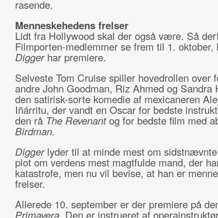
rasende.
Menneskehedens frelser
Lidt fra Hollywood skal der også være. Så der
Filmporten-medlemmer se frem til 1. oktober, 
Digger
har premiere.
Selveste Tom Cruise spiller hovedrollen over f
andre John Goodman, Riz Ahmed og Sandra Hü
den satirisk-sorte komedie af mexicaneren Ale
Iñárritu, der vandt en Oscar for bedste instruk
den rå
The Revenant
og for bedste film med a
Birdman.
Digger
lyder til at minde mest om sidstnævnt
plot om verdens mest magtfulde mand, der har
katastrofe, men nu vil bevise, at han er men
frelser.
Allerede 10. september er der premiere på den
Primavera.
Den er instrueret af operainstruktø