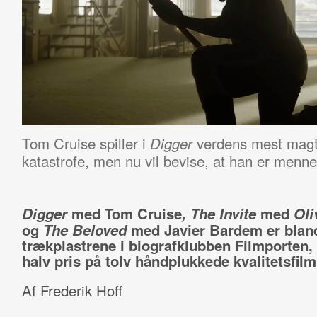
Tom Cruise spiller i
verdens mest magtf
Digger
katastrofe, men nu vil bevise, at han er menn
Digger
med Tom Cruise
,
The Invite
med
Oli
og
The Beloved
med
Javier Bardem
er blan
trækplastrene i biografklubben Filmporten, 
halv pris på tolv håndplukkede kvalitetsfilm
Af Frederik Hoff