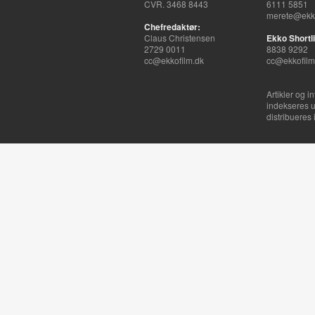
CVR. 3468 8443
6111 5851
merete@ekko
Chefredaktør:
Claus Christensen
Ekko Shortli
2729 0011
8838 9292
cc@ekkofilm.dk
cc@ekkofilm
Artikler og i
indekseres u
distribueres