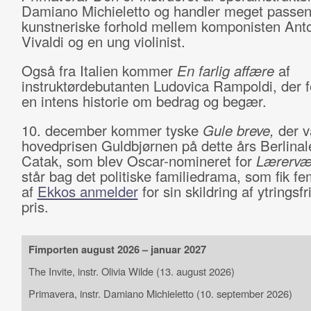
Damiano Michieletto og handler meget passe
kunstneriske forhold mellem komponisten Ant
Vivaldi og en ung violinist.
Også fra Italien kommer
En farlig affære
af
instruktørdebutanten Ludovica Rampoldi, der f
en intens historie om bedrag og begær.
10. december kommer tyske
Gule breve,
der v
hovedprisen Guldbjørnen på dette års Berlinale
Catak, som blev Oscar-nomineret for
Lærervær
står bag det politiske familiedrama, som fik fe
af
Ekkos anmelder
for sin skildring af ytringsf
pris.
Fimporten august 2026 – januar 2027
The Invite, instr. Olivia Wilde (13. august 2026)
Primavera, instr.
Damiano Michieletto
(10. september 2026)