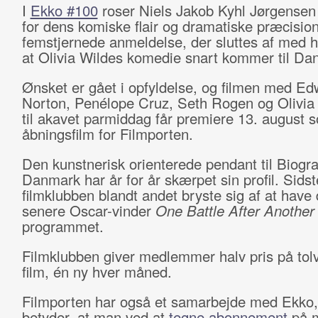
I
Ekko #100
roser Niels Jakob Kyhl Jørgense
for dens komiske flair og dramatiske præcision
femstjernede anmeldelse, der sluttes af med 
at Olivia Wildes komedie snart kommer til Da
Ønsket er gået i opfyldelse, og filmen med E
Norton, Penélope Cruz, Seth Rogen og Olivia 
til akavet parmiddag får premiere 13. august 
åbningsfilm for Filmporten.
Den kunstnerisk orienterede pendant til Biogra
Danmark har år for år skærpet sin profil. Sids
filmklubben blandt andet bryste sig af at have
senere Oscar-vinder
One Battle After Another
programmet.
Filmklubben giver medlemmer halv pris på tol
film, én ny hver måned.
Filmporten har også et samarbejde med Ekko
betyder, at man ved at
tegne abonnement
på m