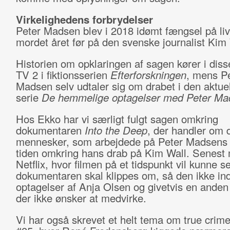
Virkelighedens forbrydelser
Peter Madsen blev i 2018 idømt fængsel på livs
mordet året før på den svenske journalist Kim 
Historien om opklaringen af sagen kører i dis
TV 2 i fiktionsserien
Efterforskningen
, mens P
Madsen selv udtaler sig om drabet i den aktue
serie
De hemmelige optagelser med Peter Ma
Hos Ekko har vi særligt fulgt sagen omkring
dokumentaren
Into the Deep
, der handler om 
mennesker, som arbejdede på Peter Madsens 
tiden omkring hans drab på Kim Wall. Senest
Netflix, hvor filmen på et tidspunkt vil kunne se
dokumentaren skal klippes om, så den ikke in
optagelser af Anja Olsen og givetvis en anden
der ikke ønsker at medvirke.
Vi har også skrevet et helt tema om true crime