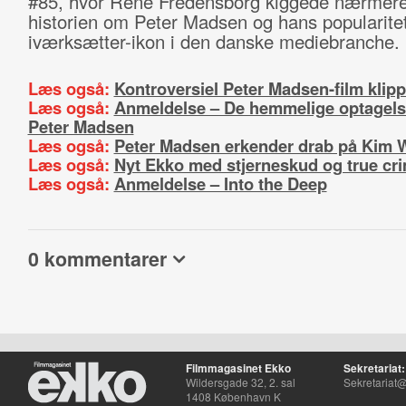
#85, hvor René Fredensborg kiggede nærmer
historien om Peter Madsen og hans popularite
iværksætter-ikon i den danske mediebranche.
Læs også:
Kontroversiel Peter Madsen-film klip
Læs også:
Anmeldelse – De hemmelige optagel
Peter Madsen
Læs også:
Peter Madsen erkender drab på Kim W
Læs også:
Nyt Ekko med stjerneskud og true cr
Læs også:
Anmeldelse – Into the Deep
0 kommentarer
Filmmagasinet Ekko
Sekretariat:
Wildersgade 32, 2. sal
Sekretariat@
1408 København K