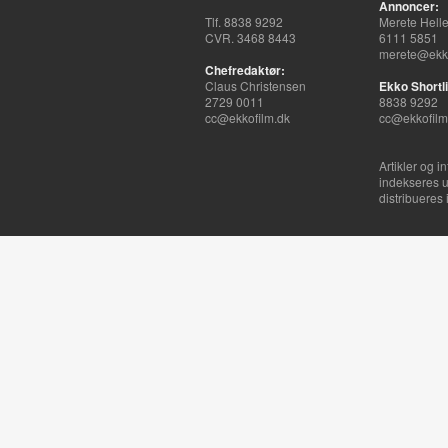
Annoncer:
Tlf. 8838 9292
Merete Hell
CVR. 3468 8443
6111 5851
merete@ekko
Chefredaktør:
Claus Christensen
Ekko Shortli
2729 0011
8838 9292
cc@ekkofilm.dk
cc@ekkofilm
Artikler og i
indekseres u
distribueres