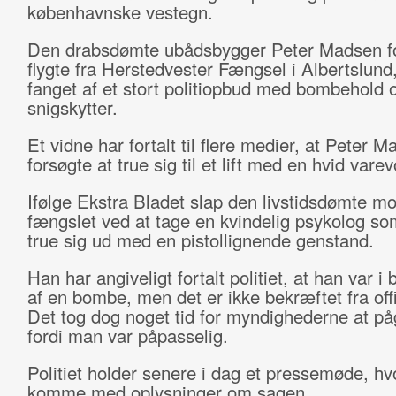
københavnske vestegn.
Den drabsdømte ubådsbygger Peter Madsen fo
flygte fra Herstedvester Fængsel i Albertslund
fanget af et stort politiopbud med bombehold 
snigskytter.
Et vidne har fortalt til flere medier, at Peter 
forsøgte at true sig til et lift med en hvid vare
Ifølge Ekstra Bladet slap den livstidsdømte mo
fængslet ved at tage en kvindelig psykolog so
true sig ud med en pistollignende genstand.
Han har angiveligt fortalt politiet, at han var i
af en bombe, men det er ikke bekræftet fra offi
Det tog dog noget tid for myndighederne at på
fordi man var påpasselig.
Politiet holder senere i dag et pressemøde, hvo
komme med oplysninger om sagen.