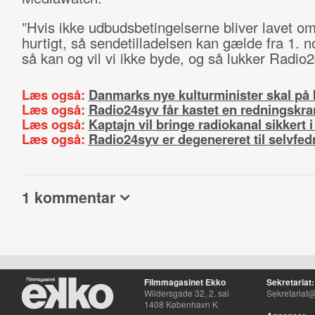
”Hvis ikke udbudsbetingelserne bliver lavet o
hurtigt, så sendetilladelsen kan gælde fra 1. 
så kan og vil vi ikke byde, og så lukker Radio2
Læs også:
Danmarks nye kulturminister skal på 
Læs også:
Radio24syv får kastet en redningskra
Læs også:
Kaptajn vil bringe radiokanal sikkert 
Læs også:
Radio24syv er degenereret til selvfe
1 kommentar
Filmmagasinet Ekko
Sekretariat:
Wildersgade 32, 2. sal
Sekretariat@
1408 København K