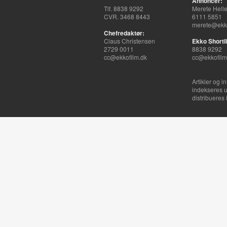
Annoncer:
Tlf. 8838 9292
Merete Hell
CVR. 3468 8443
6111 5851
merete@ekko
Chefredaktør:
Claus Christensen
Ekko Shortli
2729 0011
8838 9292
cc@ekkofilm.dk
cc@ekkofilm
Artikler og i
indekseres u
distribueres