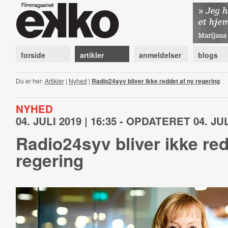
forside
artikler
anmeldelser
blogs
Du er her:
Artikler
|
Nyhed
|
Radio24syv bliver ikke reddet af ny regering
NYHED
04. JULI 2019 | 16:35 - OPDATERET 04. JUL
Radio24syv bliver ikke red
regering