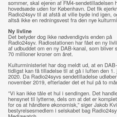
sommer, skal ejeren af FM4-sendetilladelsen 
hovedsæde uden for København. Det fik ejerk
Radio24syv til at afstå at ville byde ind igen, 
altså ikke en redningsvest fra den nye kulturmi
Ny livline
Det betyder dog ikke nødvendigvis enden på
Radio24syv. Radiostationen har fået en ny livli
af udbuddet om en ny DAB-kanal, som bliver s
70 millioner kroner om året.
Kulturministeriet har dog meldt ud, at en DAB
tidligst kan få tilladelse til at gå i luften den 1.
2020. Da Radio24syvs sendetilladelse udløber
november 2019, efterlader det et hul på to må
”Vi kan ikke tåle et hul i sendingen. Det handl
hensynet til lytterne, dels om at det er komple
for os at håndtere økonomisk,” siger Jakob Kvi
bestyrelsesmedlem i selskabet bag Radio24syv,
Mediawatch.