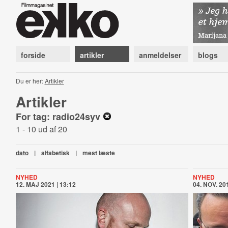
forside
artikler
anmeldelser
blogs
Du er her:
Artikler
Artikler
For tag: radio24syv
1 - 10 ud af 20
dato
|
alfabetisk
|
mest læste
NYHED
NYHED
12. MAJ 2021 | 13:12
04. NOV. 201