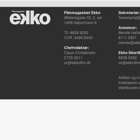
Filmmagasinet Ekko
Sekretariat:
Wildersgade 32, 2. sal
Sekretariat@
1408 København K
Annoncer:
Tlf. 8838 9292
Merete Hell
CVR. 3468 8443
6111 5851
merete@ekko
Chefredaktør:
Claus Christensen
Ekko Shortli
2729 0011
8838 9292
cc@ekkofilm.dk
cc@ekkofilm
Artikler og i
indekseres u
distribueres