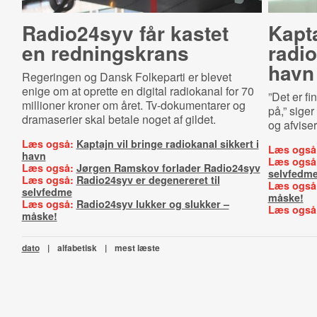
Radio24syv får kastet
Kapta
en redningskrans
radio
havn
Regeringen og Dansk Folkeparti er blevet
enige om at oprette en digital radiokanal for 70
”Det er fi
millioner kroner om året. Tv-dokumentarer og
på,” sige
dramaserier skal betale noget af gildet.
og afvise
Læs også:
Kaptajn vil bringe radiokanal sikkert i
Læs også
havn
Læs også
Læs også:
Jørgen Ramskov forlader Radio24syv
selvfedm
Læs også:
Radio24syv er degenereret til
Læs også
selvfedme
måske!
Læs også:
Radio24syv lukker og slukker –
Læs også
måske!
dato
|
alfabetisk
|
mest læste