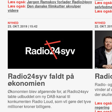
Læs også:
Jørgen Ramskov forlader Radio24syv
Læs også
Læs også:
Den danske filmkutter skvulper
selvfedm
videre
Læs også
NYHED
NYHED
23. OKT. 2019 | 15:42
22. OKT. 201
Radio24syv faldt på
Radi
økonomien
Radio- og
vinder af
Økonomien blev afgørende for, at Radio24syv
der skull
tabte udbuddet om ny DAB-kanal til
konkurrenten Radio Loud, som vil gøre det tyve
Læs også
millioner kroner billigere.
regering
Læs også