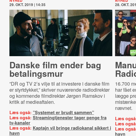
NYHED
NYHED
29. OKT. 2019 | 14:35
28. OKT. 201
Danske film ender bag
Manua
betalingsmur
Radi
”DR og TV 2’s vilje til at investere i danske film
16.700 m
er styrtdykket,” skriver nuværende radiodirektør
har fået e
og kommende filmdirektør Jørgen Ramskov i
lægge pre
kritik af medieaftalen.
mistænkel
nævnet.
Læs også:
”Systemet er brudt sammen”
Læs også:
Streamingtjenester tager penge fra
Læs også
tv-kanaler
Læs også
Læs også:
Kaptajn vil bringe radiokanal sikkert i
Læs også
havn
havn