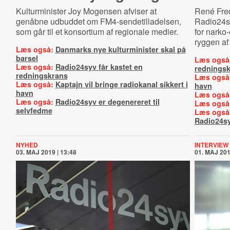
Kulturminister Joy Mogensen afviser at
René Fred
genåbne udbuddet om FM4-sendetilladelsen,
Radio24sy
som går til et konsortium af regionale medier.
for narko-
ryggen af
Læs også:
Danmarks nye kulturminister skal på
barsel
Læs også
Læs også:
Radio24syv får kastet en
rednings
redningskrans
Læs også
Læs også:
Kaptajn vil bringe radiokanal sikkert i
havn
havn
Læs også
Læs også:
Radio24syv er degenereret til
Læs også
selvfedme
Læs også
Radio24s
NYHED
INTERVIEW
03. MAJ 2019 | 13:48
01. MAJ 201