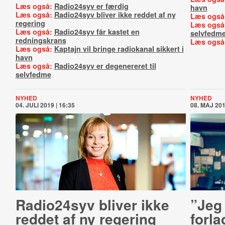
Læs også:
Radio24syv er færdig
havn
Læs også:
Radio24syv bliver ikke reddet af ny
Læs også
regering
Læs også
Læs også:
Radio24syv får kastet en
selvfedm
redningskrans
Læs også
Læs også:
Kaptajn vil bringe radiokanal sikkert i
havn
Læs også:
Radio24syv er degenereret til
selvfedme
NYHED
NYHED
04. JULI 2019 | 16:35
08. MAJ 201
Radio24syv bliver ikke
”Jeg 
reddet af ny regering
forl