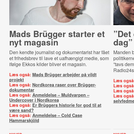
Mads Brügger starter et
”Det 
nyt magasin
dag”
Den kendte journalist og dokumentarist har fået
Manden b
et frihedsbrev til lave et uafhængigt medie, som
politikern
ifølge Ekkos kilder bliver et magasin.
”tavs dem
Radio24sy
Læs også:
Mads Brügger arbejder på vildt
projekt
Læs også
Læs også:
Nordkorea raser over Brügger-
Læs også
dokumentar
Læs også
Læs også:
Anmeldelse – Muldvarpen –
Læs også
Undercover i Nordkorea
selvfedm
Læs også:
Er Brüggers historie for god til at
være sand?
Læs også:
Anmeldelse – Cold Case
Hammarskjöld