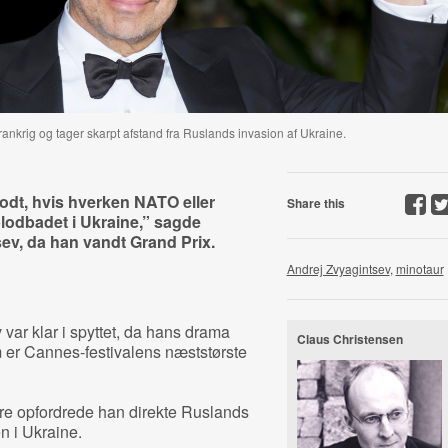
Frankrig og tager skarpt afstand fra Ruslands invasion af Ukraine.
odt, hvis hverken NATO eller
Share this
lodbadet i Ukraine,” sagde
ev, da han vandt Grand Prix.
Andrej Zvyagintsev
,
minotaur
var klar i spyttet, da hans drama
Claus Christensen
 er Cannes-festivalens næststørste
re opfordrede han direkte Ruslands
en i Ukraine.