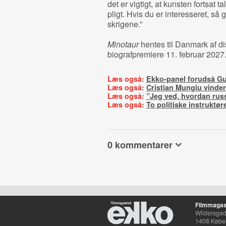
det er vigtigt, at kunsten fortsa
pligt. Hvis du er interesseret, s
skrigene.”
Minotaur
hentes til Danmark af d
biografpremiere 11. februar 2027
Læs også:
Ekko-panel forudså G
Læs også:
Cristian Mungiu vinde
Læs også:
”Jeg ved, hvordan rus
Læs også:
To politiske instruktør
0 kommentarer
Filmmagas
Wildersgade
1408 Købe