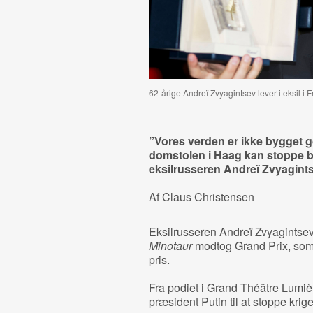
62-årige Andreï Zvyagintsev lever i eksil i 
”Vores verden er ikke bygget g
domstolen i Haag kan stoppe b
eksilrusseren Andreï Zvyagints
Af Claus Christensen
Eksilrusseren Andreï Zvyagintsev 
Minotaur
modtog Grand Prix, som
pris.
Fra podiet i Grand Théâtre Lumiè
præsident Putin til at stoppe krig