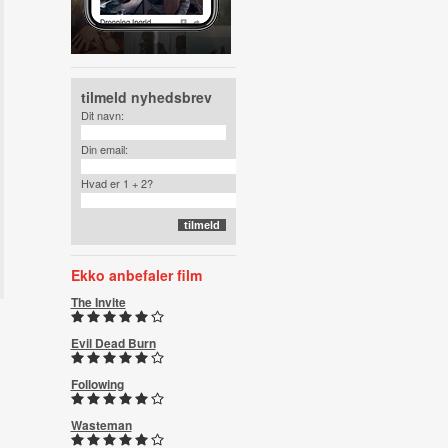
tilmeld nyhedsbrev
Dit navn:
Din email:
Hvad er 1 + 2?
Ekko anbefaler film
The Invite
Evil Dead Burn
Following
Wasteman