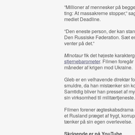
”Millioner af mennesker på begge
ting: At massakrerne stopper,” sag
mediet Deadline.
”Den eneste person, der kan stan
Den Russiske Føderation. Sæt en 
venter på det.”
Minotaur
fik det højeste karakter
stjernebarometer
. Filmen foregår 
måneder af krigen mod Ukraine.
Gleb er en velhavende direktør for
smuldre, da han mistænker sin ko
Samtidig bliver han presset af my
sin virksomhed til militærtjeneste.
Filmen forener ægteskabsdrama og p
et Rusland præget af frygt, korru
tænker på sin egen overlevelse.
Skrigende er på YouTube