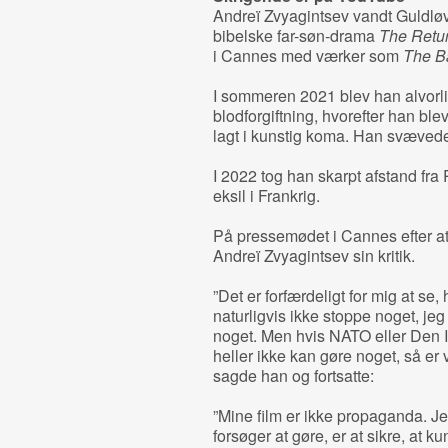
Andreï Zvyagintsev vandt Guldlø
bibelske far-søn-drama
The Retu
i Cannes med værker som
The B
I sommeren 2021 blev han alvorli
blodforgiftning, hvorefter han blev
lagt i kunstig koma. Han svæved
I 2022 tog han skarpt afstand fra
eksil i Frankrig.
På pressemødet i Cannes efter a
Andreï Zvyagintsev sin kritik.
”Det er forfærdeligt for mig at se
naturligvis ikke stoppe noget, je
noget. Men hvis NATO eller Den I
heller ikke kan gøre noget, så er 
sagde han og fortsatte:
”Mine film er ikke propaganda. Jeg
forsøger at gøre, er at sikre, at k