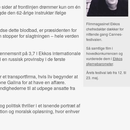
 sider af frontlinjen drømmer kun om én
de den 62-årige instruktør ifølge
Filmmagasinet Ekkos
chefredaktør dækker for
dse dette blodbad, er præsidenten for
nittende gang Cannes-
stopper for slagtningen – hele verden
festivalen.
Så samtlige film i
gennemsnit på 3,7 i Ekkos internationale
hovedkonkurrencen og
i en russisk provinsby i de første
vurderede dem i
Ekkos
stjernebarometer
.
Årets festival løb fra 12. til
 et transportfirma, hvis liv begynder at
23. maj.
ne Galina for at have en affære.
ndighederne til at udpege ansatte fra
olitisk thriller i et isnende portræt af
ption og moralsk opløsning, hvor enhver