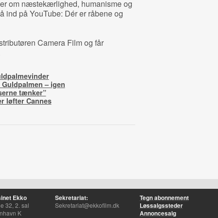
t taler om næstekærlighed, humanisme og
å gå ind på YouTube: Dér er råbene og
istributøren Camera Film og får
.
uldpalmevinder
r Guldpalmen – igen
serne tænker”
er løfter Cannes
inet Ekko
Sekretariat:
Tegn abonnement
 32, 2. sal
Sekretariat@ekkofilm.dk
Løssalgssteder
nhavn K
Annoncesalg