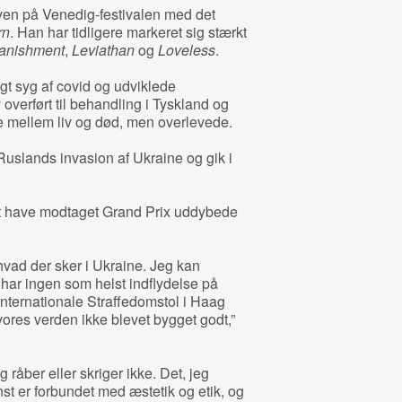
ven på Venedig-festivalen med det
rn
. Han har tidligere markeret sig stærkt
anishment
,
Leviathan
og
Loveless
.
gt syg af covid og udviklede
 overført til behandling i Tyskland og
e mellem liv og død, men overlevede.
 Ruslands invasion af Ukraine og gik i
t have modtaget Grand Prix uddybede
, hvad der sker i Ukraine. Jeg kan
g har ingen som helst indflydelse på
nternationale Straffedomstol i Haag
vores verden ikke blevet bygget godt,”
 råber eller skriger ikke. Det, jeg
unst er forbundet med æstetik og etik, og