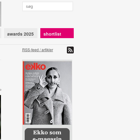
awards 2025
shortlist
RSS-feed / artikler
o