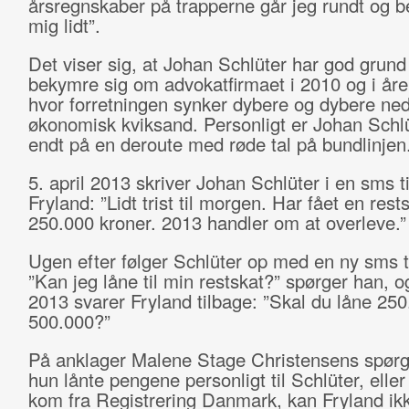
årsregnskaber på trapperne går jeg rundt og 
mig lidt”.
Det viser sig, at Johan Schlüter har god grund t
bekymre sig om advokatfirmaet i 2010 og i åre
hvor forretningen synker dybere og dybere ned 
økonomisk kviksand. Personligt er Johan Schl
endt på en deroute med røde tal på bundlinjen
5. april 2013 skriver Johan Schlüter i en sms 
Fryland: ”Lidt trist til morgen. Har fået en rest
250.000 kroner. 2013 handler om at overleve.”
Ugen efter følger Schlüter op med en ny sms ti
”Kan jeg låne til min restskat?” spørger han, og
2013 svarer Fryland tilbage: ”Skal du låne 250
500.000?”
På anklager Malene Stage Christensens spør
hun lånte pengene personligt til Schlüter, elle
kom fra Registrering Danmark, kan Fryland ik