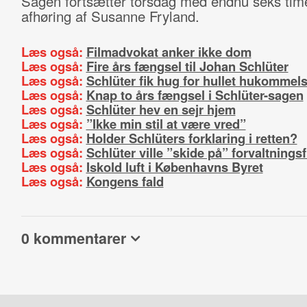
Sagen fortsætter torsdag med endnu seks tim
afhøring af Susanne Fryland.
Læs også:
Filmadvokat anker ikke dom
Læs også:
Fire års fængsel til Johan Schlüter
Læs også:
Schlüter fik hug for hullet hukommel
Læs også:
Knap to års fængsel i Schlüter-sagen
Læs også:
Schlüter hev en sejr hjem
Læs også:
”Ikke min stil at være vred”
Læs også:
Holder Schlüters forklaring i retten?
Læs også:
Schlüter ville ”skide på” forvaltnings
Læs også:
Iskold luft i Københavns Byret
Læs også:
Kongens fald
0 kommentarer