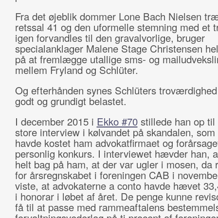
Fra det øjeblik dommer Lone Bach Nielsen træ
retssal 41 og den uformelle stemning med et tr
igen forvandles til den gravalvorlige, bruger
specialanklager Malene Stage Christensen he
på at fremlægge utallige sms- og mailudveksli
mellem Fryland og Schlüter.
Og efterhånden synes Schlüters troværdighed
godt og grundigt belastet.
I december 2015 i
Ekko #70
stillede han op til 
store interview i kølvandet på skandalen, som
havde kostet ham advokatfirmaet og forårsage
personlig konkurs. I interviewet hævder han, 
helt bag på ham, at der var ugler i mosen, da 
for årsregnskabet i foreningen CAB i novembe
viste, at advokaterne a conto havde hævet 33,
i honorar i løbet af året. De penge kunne revis
få til at passe med rammeaftalens bestemmel
forvaltningsvederlag på ti procent af foreninge