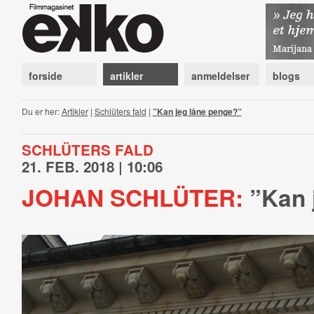
forside
artikler
anmeldelser
blogs
Du er her:
Artikler
|
Schlüters fald
|
”Kan jeg låne penge?”
SCHLÜTERS FALD
21. FEB. 2018 | 10:06
JOHAN SCHLÜTER:
”Kan 