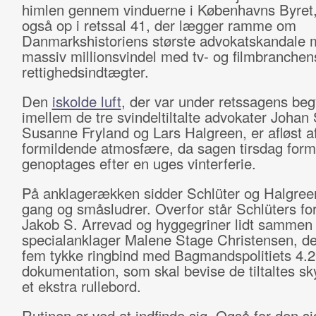
himlen gennem vinduerne i Københavns Byret, 
også op i retssal 41, der lægger ramme om
Danmarkshistoriens største advokatskandale
massiv millionsvindel med tv- og filmbranchen
rettighedsindtægter.
Den
iskolde luft
, der var under retssagens be
imellem de tre svindeltiltalte advokater Johan 
Susanne Fryland og Lars Halgreen, er afløst a
formildende atmosfære, da sagen tirsdag for
genoptages efter en uges vinterferie.
På anklagerækken sidder Schlüter og Halgreen
gang og småsludrer. Overfor står Schlüters fo
Jakob S. Arrevad og hyggegriner lidt samme
specialanklager Malene Stage Christensen, de
fem tykke ringbind med Bagmandspolitiets 4.2
dokumentation, som skal bevise de tiltaltes sk
et ekstra rullebord.
Rutinen er ved at indfinde sig. Også for den si