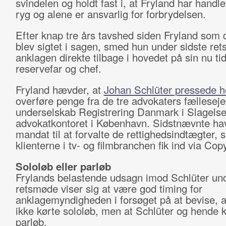
svindelen og holdt fast i, at Fryland har handl
ryg og alene er ansvarlig for forbrydelsen.
Efter knap tre års tavshed siden Fryland som 
blev sigtet i sagen, smed hun under sidste re
anklagen direkte tilbage i hovedet på sin nu tid
reservefar og chef.
Fryland hævder, at
Johan Schlüter pressede 
overføre penge fra de tre advokaters fællesej
underselskab Registrering Danmark i Slagelse 
advokatkontoret i København. Sidstnævnte ha
mandat til at forvalte de rettighedsindtægter, 
klienterne i tv- og filmbranchen fik ind via Cop
Sololøb eller parløb
Frylands belastende udsagn imod Schlüter und
retsmøde viser sig at være god timing for
anklagemyndigheden i forsøget på at bevise, a
ikke kørte sololøb, men at Schlüter og hende 
parløb.