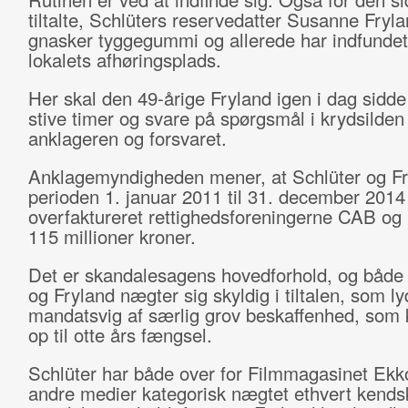
tiltalte, Schlüters reservedatter Susanne Fryla
gnasker tyggegummi og allerede har indfundet
lokalets afhøringsplads.
Her skal den 49-årige Fryland igen i dag sidde
stive timer og svare på spørgsmål i krydsilde
anklageren og forsvaret.
Anklagemyndigheden mener, at Schlüter og Fr
perioden 1. januar 2011 til 31. december 2014
overfaktureret rettighedsforeningerne CAB og 
115 millioner kroner.
Det er skandalesagens hovedforhold, og både 
og Fryland nægter sig skyldig i tiltalen, som l
mandatsvig af særlig grov beskaffenhed, som 
op til otte års fængsel.
Schlüter har både over for Filmmagasinet Ekko
andre medier kategorisk nægtet ethvert kendsk