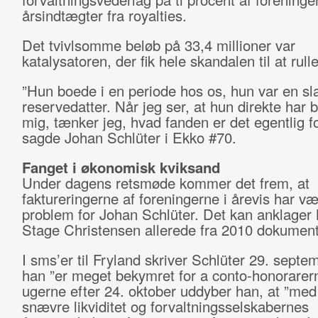
årsindtægter fra royalties.
Det tvivlsomme beløb på 33,4 millioner var
katalysatoren, der fik hele skandalen til at rull
”Hun boede i en periode hos os, hun var en sl
reservedatter. Når jeg ser, at hun direkte har 
mig, tænker jeg, hvad fanden er det egentlig f
sagde Johan Schlüter i Ekko #70.
Fanget i økonomisk kviksand
Under dagens retsmøde kommer det frem, at
faktureringerne af foreningerne i årevis har væ
problem for Johan Schlüter. Det kan anklager
Stage Christensen allerede fra 2010 dokument
I sms’er til Fryland skriver Schlüter 29. septem
han ”er meget bekymret for a conto-honorarern
ugerne efter 24. oktober uddyber han, at ”med
snævre likviditet og forvaltningsselskabernes