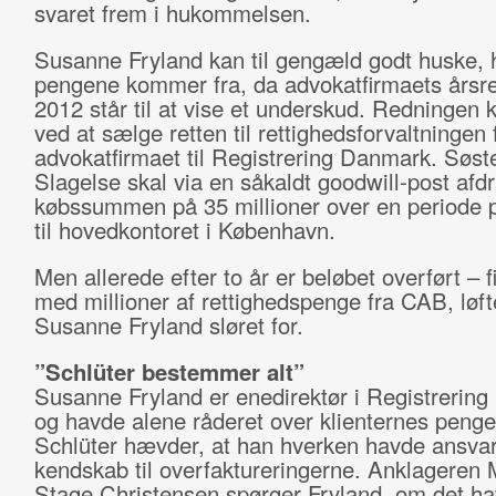
svaret frem i hukommelsen.
Susanne Fryland kan til gengæld godt huske, 
pengene kommer fra, da advokatfirmaets årsr
2012 står til at vise et underskud. Redningen
ved at sælge retten til rettighedsforvaltningen 
advokatfirmaet til Registrering Danmark. Søste
Slagelse skal via en såkaldt goodwill-post afd
købssummen på 35 millioner over en periode p
til hovedkontoret i København.
Men allerede efter to år er beløbet overført – f
med millioner af rettighedspenge fra CAB, løft
Susanne Fryland sløret for.
”Schlüter bestemmer alt”
Susanne Fryland er enedirektør i Registrerin
og havde alene råderet over klienternes peng
Schlüter hævder, at han hverken havde ansvar
kendskab til overfaktureringerne. Anklageren
Stage Christensen spørger Fryland, om det ha