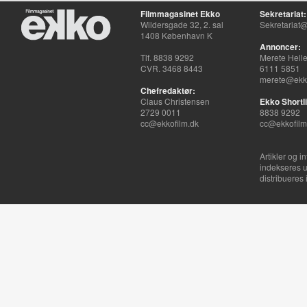
Filmmagasinet Ekko
Sekretariat:
Wildersgade 32, 2. sal
Sekretariat@
1408 København K
Annoncer:
Tlf. 8838 9292
Merete Hell
CVR. 3468 8443
6111 5851
merete@ekko
Chefredaktør:
Claus Christensen
Ekko Shortli
2729 0011
8838 9292
cc@ekkofilm.dk
cc@ekkofilm
Artikler og i
indekseres u
distribueres