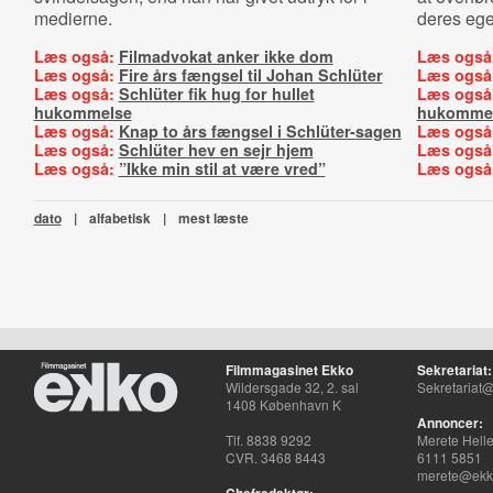
medierne.
deres ege
Læs også:
Filmadvokat anker ikke dom
Læs også
Læs også:
Fire års fængsel til Johan Schlüter
Læs også
Læs også:
Schlüter fik hug for hullet
Læs også
hukommelse
hukomme
Læs også:
Knap to års fængsel i Schlüter-sagen
Læs også
Læs også:
Schlüter hev en sejr hjem
Læs også
Læs også:
”Ikke min stil at være vred”
Læs også
dato
|
alfabetisk
|
mest læste
Filmmagasinet Ekko
Sekretariat:
Wildersgade 32, 2. sal
Sekretariat@
1408 København K
Annoncer:
Tlf. 8838 9292
Merete Hell
CVR. 3468 8443
6111 5851
merete@ekko