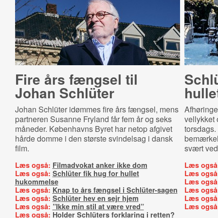
Fire års fængsel til
Schlü
Johan Schlüter
hull
Johan Schlüter idømmes fire års fængsel, mens
Afhøringe
partneren Susanne Fryland får fem år og seks
vellykket 
måneder. Københavns Byret har netop afgivet
torsdags.
hårde domme i den største svindelsag i dansk
bemærkels
film.
svært ve
Læs også:
Filmadvokat anker ikke dom
Læs også
Læs også:
Schlüter fik hug for hullet
Læs også
hukommelse
Læs også
Læs også:
Knap to års fængsel i Schlüter-sagen
Læs også
Læs også:
Schlüter hev en sejr hjem
Læs også
Læs også:
”Ikke min stil at være vred”
Læs også
Læs også:
Holder Schlüters forklaring i retten?