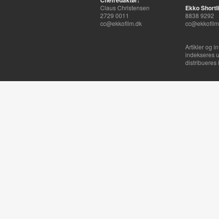
Chefredaktør:
Claus Christensen
Ekko Shortli
2729 0011
8838 9292
cc@ekkofilm.dk
cc@ekkofilm
Artikler og i
indekseres u
distribueres