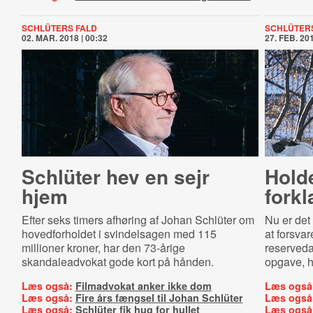
SCHLÜTERS FALD
SCHLÜTERS
02. MAR. 2018 | 00:32
27. FEB. 201
Schlüter hev en sejr
Hold
hjem
forkl
Efter seks timers afhøring af Johan Schlüter om
Nu er det 
hovedforholdet i svindelsagen med 115
at forsvar
millioner kroner, har den 73-årige
reserveda
skandaleadvokat gode kort på hånden.
opgave, h
Læs også:
Filmadvokat anker ikke dom
Læs også
Læs også:
Fire års fængsel til Johan Schlüter
Læs også
Læs også:
Schlüter fik hug for hullet
Læs også