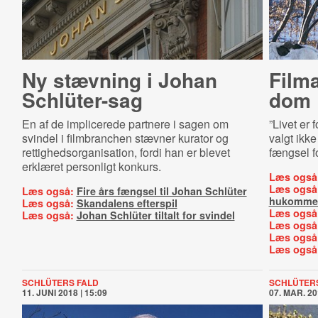
Ny stævning i Johan
Film
Schlüter-sag
dom
En af de implicerede partnere i sagen om
”Livet er 
svindel i filmbranchen stævner kurator og
valgt ikke
rettighedsorganisation, fordi han er blevet
fængsel f
erklæret personligt konkurs.
Læs også
Læs også
Læs også:
Fire års fængsel til Johan Schlüter
hukomme
Læs også:
Skandalens efterspil
Læs også
Læs også:
Johan Schlüter tiltalt for svindel
Læs også
Læs også
Læs også
SCHLÜTERS FALD
SCHLÜTERS
11. JUNI 2018 | 15:09
07. MAR. 20