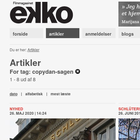
forside
artikler
anmeldelser
blogs
Du er her:
Artikler
Artikler
For tag: copydan-sagen
1 - 8 ud af 8
dato
|
alfabetisk
|
mest læste
NYHED
SCHLÜTERS
26. MAJ 2020 | 14:24
26. JUNI 201