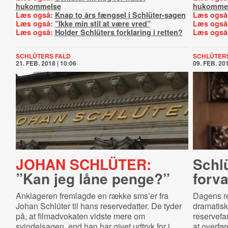
hukommelse
hukomme
Læs også:
Knap to års fængsel i Schlüter-sagen
Læs også
Læs også:
”Ikke min stil at være vred”
Læs også
Læs også:
Holder Schlüters forklaring i retten?
Læs også
SCHLÜTERS FALD
SCHLÜTERS
21. FEB. 2018 | 10:06
09. FEB. 201
JOHAN SCHLÜTER:
Schlü
”Kan jeg låne penge?”
for­va
Anklageren fremlagde en række sms’er fra
Dagens r
Johan Schlüter til hans reservedatter. De tyder
dramatisk
på, at filmadvokaten vidste mere om
reservefa
svindelsagen, end han har givet udtryk for i
at overfø