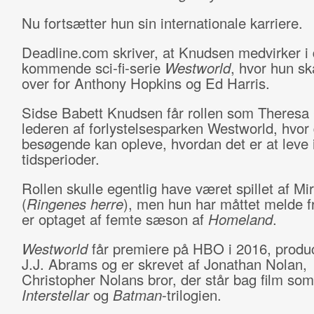
Nu fortsætter hun sin internationale karriere.
Deadline.com skriver, at Knudsen medvirker i
kommende sci-fi-serie
Westworld
, hvor hun ska
over for Anthony Hopkins og Ed Harris.
Sidse Babett Knudsen får rollen som Theresa 
lederen af forlystelsesparken Westworld, hvor
besøgende kan opleve, hvordan det er at leve 
tidsperioder.
Rollen skulle egentlig have været spillet af Mi
(
Ringenes herre
), men hun har måttet melde f
er optaget af femte sæson af
Homeland
.
Westworld
får premiere på HBO i 2016, produ
J.J. Abrams og er skrevet af Jonathan Nolan,
Christopher Nolans bror, der står bag film so
Interstellar
og
Batman
-trilogien.