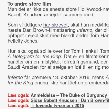
To andre store film
Men det er ikke de eneste store Hollywood-na
Babett Knudsen arbejder sammen med.
Som vi tidligere
har skrevet
, skal hun medvirk
næste Dan Brown-filmatisering
Inferno
, der bl
optaget i øjeblikket med blandt andre Tom Ha
Felicity Jones.
Hun skal også spille over for Tom Hanks i To
A Hologram for the King
. Det er en filmatiser
handler om en mislykket forretningsmand, der r
Saudi Arabien for at sælge en idé til en rig mo
Inferno
får premiere 13. oktober 2016, mens
A
for the King
endnu ikke har fået en premiereda
Læs også:
Anmeldelse – The Duke of Burgundy
Læs også:
Sidse Babett Knudsen i Dan Brown-fi
Læs også:
Ti lovende tv-serier i 2015