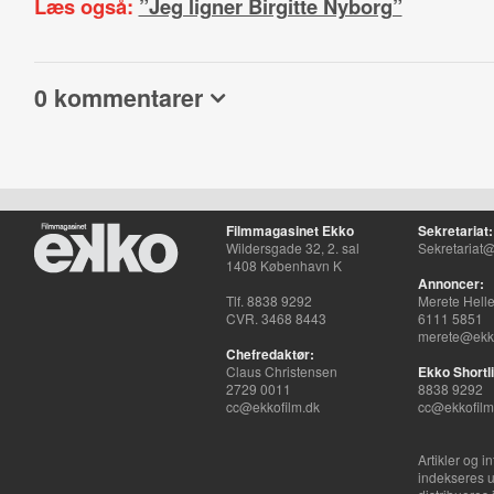
Læs også:
”Jeg ligner Birgitte Nyborg”
0 kommentarer
Filmmagasinet Ekko
Sekretariat:
Wildersgade 32, 2. sal
Sekretariat@
1408 København K
Annoncer:
Tlf. 8838 9292
Merete Hell
CVR. 3468 8443
6111 5851
merete@ekko
Chefredaktør:
Claus Christensen
Ekko Shortli
2729 0011
8838 9292
cc@ekkofilm.dk
cc@ekkofilm
Artikler og i
indekseres u