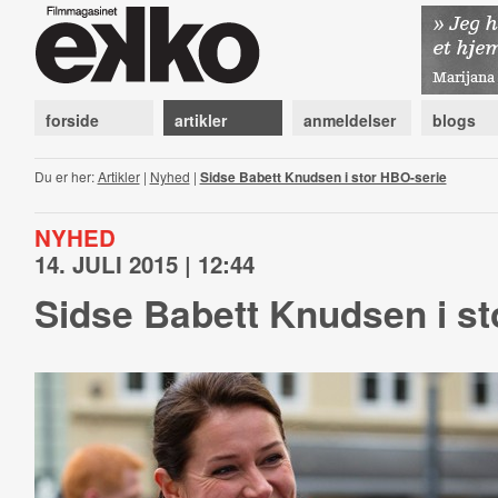
forside
artikler
anmeldelser
blogs
Du er her:
Artikler
|
Nyhed
|
Sidse Babett Knudsen i stor HBO-serie
NYHED
14. JULI 2015 | 12:44
Sidse Babett Knudsen i st