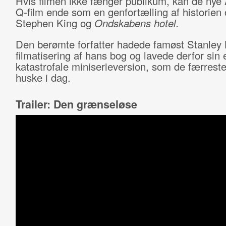
Hvis filmen ikke fænger publikum, kan de nye 
Q
-
film ende som en genfortælling af historien
Stephen King og
Ondskabens hotel.
Den berømte forfatter hadede famøst Stanley 
filmatisering af hans bog og lavede derfor sin
katastrofale miniserieversion, som de færrest
huske i dag.
Trailer: Den grænseløse