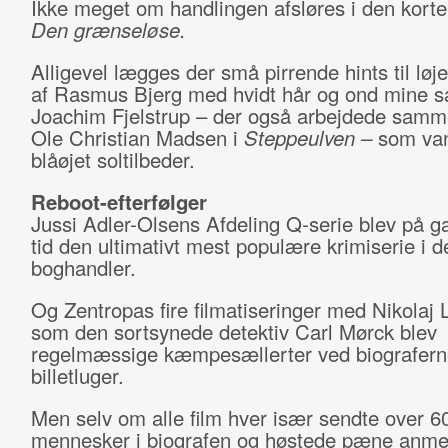
Ikke meget om handlingen afsløres i den korte 
Den grænseløse.
Alligevel lægges der små pirrende hints til løje
af Rasmus Bjerg med hvidt hår og ond mine 
Joachim Fjelstrup – der også arbejdede sam
Ole Christian Madsen i
Steppeulven –
som van
blåøjet soltilbeder.
Reboot-efterfølger
Jussi Adler-Olsens Afdeling Q
-
serie blev på g
tid den ultimativt mest populære krimiserie i 
boghandler.
Og Zentropas fire filmatiseringer med Nikolaj 
som den sortsynede detektiv Carl Mørck blev
regelmæssige kæmpesællerter ved biografern
billetluger.
Men selv om alle film hver især sendte over 6
mennesker i biografen og høstede pæne anmel