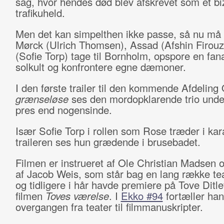
sag, hvor hendes død blev afskrevet som et bi
trafikuheld.
Men det kan simpelthen ikke passe, så nu må 
Mørck (Ulrich Thomsen), Assad (Afshin Firouz
(Sofie Torp) tage til Bornholm, opspore en fana
solkult og konfrontere egne dæmoner.
I den første trailer til den kommende Afdeling
grænseløse
ses den mordopklarende trio unde
pres end nogensinde.
Især Sofie Torp i rollen som Rose træder i kara
traileren ses hun grædende i brusebadet.
Filmen er instrueret af Ole Christian Madsen 
af Jacob Weis, som står bag en lang række te
og tidligere i hår havde premiere på Tove Ditl
filmen
Toves værelse
. I
Ekko #94
fortæller ha
overgangen fra teater til filmmanuskripter.