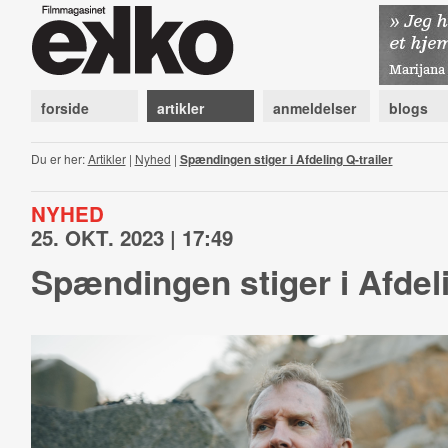
forside
artikler
anmeldelser
blogs
Du er her:
Artikler
|
Nyhed
|
Spændingen stiger i Afdeling Q-trailer
NYHED
25. OKT. 2023 | 17:49
Spændingen stiger i Afdeli