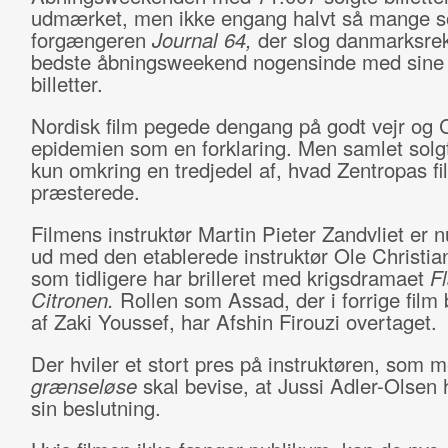
udmærket, men ikke engang halvt så mange 
forgængeren
Journal 64,
der slog danmarksrek
bedste åbningsweekend nogensinde med sine
billetter.
Nordisk film pegede dengang på godt vejr og 
epidemien som en forklaring. Men samlet solg
kun omkring en tredjedel af, hvad Zentropas fi
præsterede.
Filmens instruktør Martin Pieter Zandvliet er nu
ud med den etablerede instruktør Ole Christi
som tidligere har brilleret med krigsdramaet
F
Citronen.
Rollen som Assad, der i forrige film b
af Zaki Youssef, har Afshin Firouzi overtaget.
Der hviler et stort pres på instruktøren, som 
grænseløse
skal bevise, at Jussi Adler-Olsen 
sin beslutning.