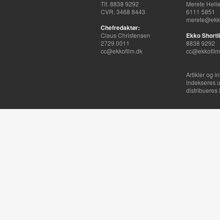
Tlf. 8838 9292
Merete Hell
CVR. 3468 8443
6111 5851
merete@ekko
Chefredaktør:
Claus Christensen
Ekko Shortli
2729 0011
8838 9292
cc@ekkofilm.dk
cc@ekkofilm
Artikler og i
indekseres u
distribueres