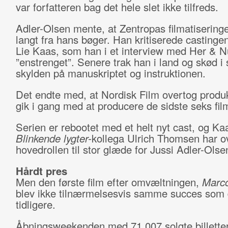
var forfatteren bag det hele slet ikke tilfreds.
Adler-Olsen mente, at Zentropas filmatiseringe
langt fra hans bøger. Han kritiserede castingen
Lie Kaas, som han i et interview med Her & N
”enstrenget”. Senere trak han i land og skød i 
skylden på manuskriptet og instruktionen.
Det endte med, at Nordisk Film overtog produ
gik i gang med at producere de sidste seks fil
Serien er rebootet med et helt nyt cast, og Ka
Blinkende lygter-
kollega Ulrich Thomsen har o
hovedrollen til stor glæde for Jussi Adler-Olse
Hårdt pres
Men den første film efter omvæltningen,
Marco
blev ikke tilnærmelsesvis samme succes som
tidligere.
Åbningsweekenden med 71.007 solgte billetter