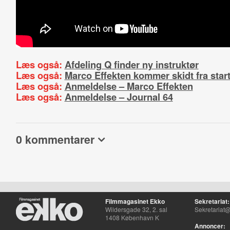
Læs også:
Afdeling Q finder ny instruktør
Læs også:
Marco Effekten kommer skidt fra star
Læs også:
Anmeldelse – Marco Effekten
Læs også:
Anmeldelse – Journal 64
0 kommentarer
Filmmagasinet Ekko
Sekretariat:
Wildersgade 32, 2. sal
Sekretariat@
1408 København K
Annoncer: