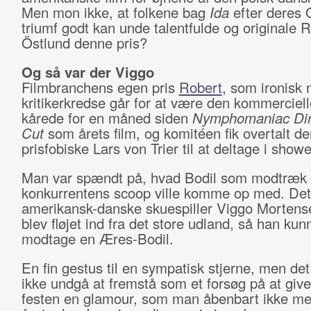
Men mon ikke, at folkene bag
Ida
efter deres 
triumf godt kan unde talentfulde og originale 
Östlund denne pris?
Og så var der Viggo
Filmbranchens egen pris
Robert
, som ironisk 
kritikerkredse går for at være den kommerciell
kårede for en måned siden
Nymphomaniac Dire
Cut
som årets film, og komitéen fik overtalt de
prisfobiske Lars von Trier til at deltage i showe
Man var spændt på, hvad Bodil som modtræk t
konkurrentens scoop ville komme op med. Det
amerikansk-danske skuespiller Viggo Mortens
blev fløjet ind fra det store udland, så han kun
modtage en Æres-Bodil.
En fin gestus til en sympatisk stjerne, men de
ikke undgå at fremstå som et forsøg på at give
festen en glamour, som man åbenbart ikke me