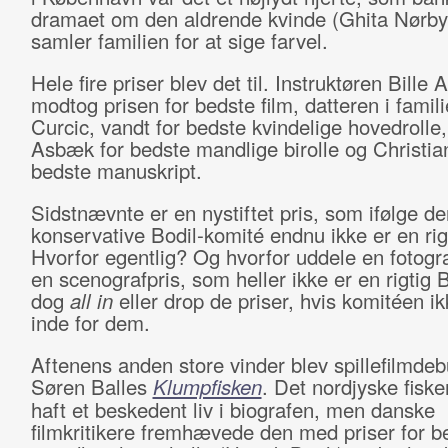
dramaet om den aldrende kvinde (Ghita Nørby
samler familien for at sige farvel.
Hele fire priser blev det til. Instruktøren Bille 
modtog prisen for bedste film, datteren i famil
Curcic, vandt for bedste kvindelige hovedrolle,
Asbæk for bedste mandlige birolle og Christia
bedste manuskript.
Sidstnævnte er en nystiftet pris, som ifølge de
konservative Bodil-komité endnu ikke er en rigt
Hvorfor egentlig? Og hvorfor uddele en fotogra
en scenografpris, som heller ikke er en rigtig 
dog
all in
eller drop de priser, hvis komitéen i
inde for dem.
Aftenens anden store vinder blev spillefilmde
Søren Balles
Klumpfisken
. Det nordjyske fisk
haft et beskedent liv i biografen, men danske
filmkritikere fremhævede den med priser for b