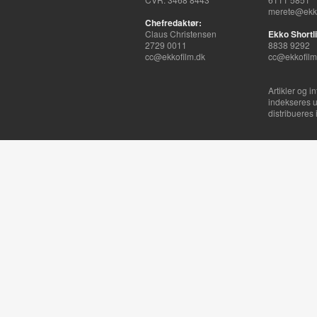
merete@ekko
Chefredaktør:
Claus Christensen
Ekko Shortli
2729 0011
8838 9292
cc@ekkofilm.dk
cc@ekkofilm
Artikler og i
indekseres u
distribueres