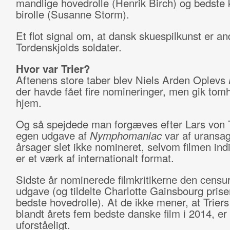
mandlige hovedrolle (Henrik Birch) og bedste 
birolle (Susanne Storm).
Et flot signal om, at dansk skuespilkunst er a
Tordenskjolds soldater.
Hvor var Trier?
Aftenens store taber blev Niels Arden Oplevs
der havde fået fire nomineringer, men gik to
hjem.
Og så spejdede man forgæves efter Lars von T
egen udgave af
Nymphomaniac
var af uransag
årsager slet ikke nomineret, selvom filmen ind
er et værk af internationalt format.
Sidste år nominerede filmkritikerne den censu
udgave (og tildelte Charlotte Gainsbourg prise
bedste hovedrolle). At de ikke mener, at Trier
blandt årets fem bedste danske film i 2014, er
uforståeligt.