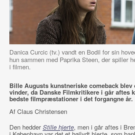
Danica Curcic (tv.) vandt en Bodil for sin hove
hun sammen med Paprika Steen, der spiller h
i filmen.
Bille Augusts kunstneriske comeback blev 
vinder, da Danske Filmkritikere i går aftes 
bedste filmpræstationer i det forgangne år.
Af Claus Christensen
Den hedder
Stille hjerte
, men i går aftes i Br
i København var det et højlydt hjerte, som ban