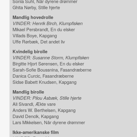
Sonia Suhl, Når dyrene drømmer
Ghita Nørby, Stille hjerte
Mandlig hovedrolle
VINDER: Henrik Birch, Klumpfisken
Mikael Persbrandt, En du elsker
Villads Boye, Kapgang
Uffe Rørbæk, Det andet liv
Kvindelig birolle
VINDER: Susanne Storm, Klumpfisken
Birgitte Hjort Sørensen, En du elsker
Sarah-Sofie Boussnina, Fasandræberne
Danica Curcic, Fasandræberne
Sidse Babett Knudsen, Kapgang
Mandlig birolle
VINDER: Pilou Asbæk, Stille hjerte
Ali Sivandi, Ækte vare
Anders W. Berthelsen, Kapgang
David Dencik, Kapgang
Lars Mikkelsen, Når dyrene drømmer
Ikke-amerikanske film