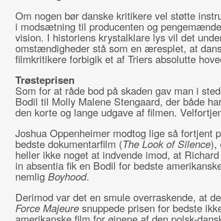
Om nogen bør danske kritikere vel støtte instr
i modsætning til producenten og pengemænde
vision. I historiens krystalklare lys vil det unde
omstændigheder stå som en æresplet, at dan
filmkritikere forbigik et af Triers absolutte hov
Trøsteprisen
Som for at råde bod på skaden gav man i sted
Bodil til Molly Malene Stengaard, der både har
den korte og lange udgave af filmen. Velfortjen
Joshua Oppenheimer modtog lige så fortjent pr
bedste dokumentarfilm (
The Look of Silence
),
heller ikke noget at indvende imod, at Richard 
in absentia fik en Bodil for bedste amerikanske
nemlig
Boyhood
.
Derimod var det en smule overraskende, at d
Force Majeure
snuppede prisen for bedste ikk
amerikanske film for øjnene af den polsk-dan