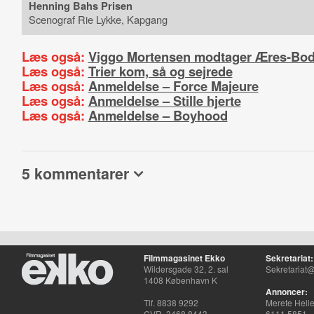
Henning Bahs Prisen
Scenograf Rie Lykke, Kapgang
Læs også:
Viggo Mortensen modtager Æres-Bod
Læs også:
Trier kom, så og sejrede
Læs også:
Anmeldelse – Force Majeure
Læs også:
Anmeldelse – Stille hjerte
Læs også:
Anmeldelse – Boyhood
5 kommentarer
Filmmagasinet Ekko
Sekretariat:
Wildersgade 32, 2. sal
Sekretariat@
1408 København K
Annoncer:
Tlf. 8838 9292
Merete Hell
CVR. 3468 8443
6111 5851