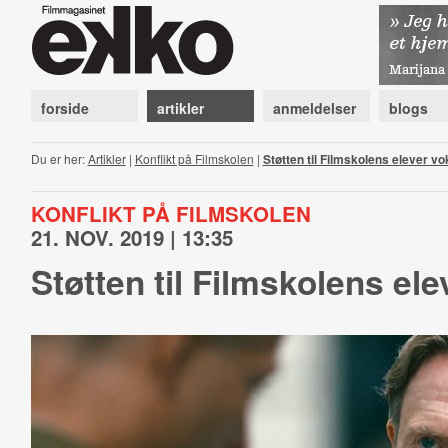
forside
artikler
anmeldelser
blogs
Du er her:
Artikler
|
Konflikt på Filmskolen
|
Støtten til Filmskolens elever v
KONFLIKT PÅ FILMSKOLEN
21. NOV. 2019 | 13:35
Støtten til Filmskolens el