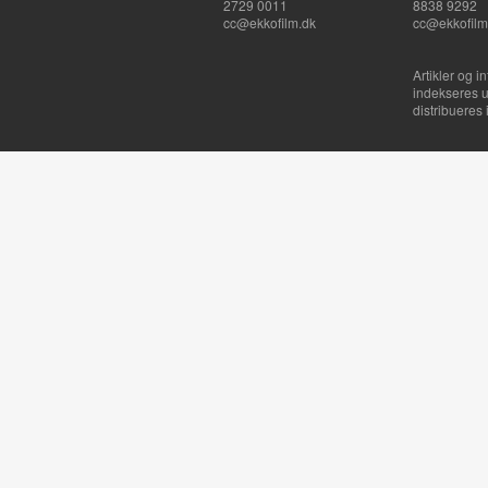
2729 0011
8838 9292
cc@ekkofilm.dk
cc@ekkofilm
Artikler og i
indekseres u
distribueres