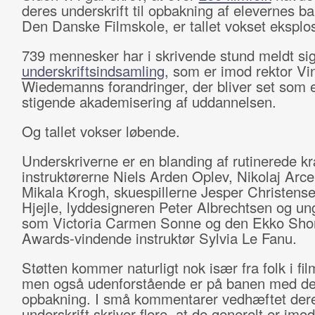
deres underskrift til opbakning af elevernes ba
Den Danske Filmskole, er tallet vokset eksplos
739 mennesker har i skrivende stund meldt sig 
underskriftsindsamling
, som er imod rektor Vi
Wiedemanns forandringer, der bliver set som 
stigende akademisering af uddannelsen.
Og tallet vokser løbende.
Underskriverne er en blanding af rutinerede k
instruktørerne Niels Arden Oplev, Nikolaj Arce
Mikala Krogh, skuespillerne Jesper Christens
Hjejle, lyddesigneren Peter Albrechtsen og ung
som Victoria Carmen Sonne og den Ekko Short
Awards-vindende instruktør Sylvia Le Fanu.
Støtten kommer naturligt nok især fra folk i fi
men også udenforstående er på banen med de
opbakning. I små kommentarer vedhæftet der
underskrift skriver flere, at de generelt er imod