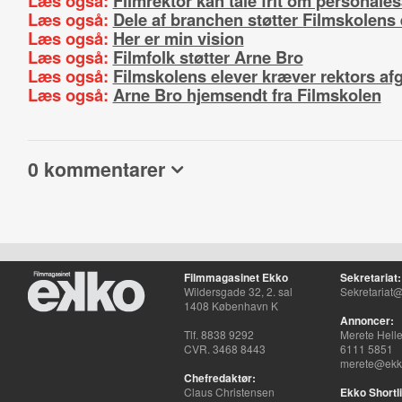
Læs også:
Filmrektor kan tale frit om personale
Læs også:
Dele af branchen støtter Filmskolens 
Læs også:
Her er min vision
Læs også:
Filmfolk støtter Arne Bro
Læs også:
Filmskolens elever kræver rektors af
Læs også:
Arne Bro hjemsendt fra Filmskolen
0 kommentarer
Filmmagasinet Ekko
Sekretariat:
Wildersgade 32, 2. sal
Sekretariat@
1408 København K
Annoncer:
Tlf. 8838 9292
Merete Hell
CVR. 3468 8443
6111 5851
merete@ekko
Chefredaktør:
Claus Christensen
Ekko Shortli