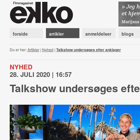
forside
artikler
anmeldelser
blogs
Du er her:
Artikler
|
Nyhed
|
Talkshow undersøges efter anklager
NYHED
28. JULI 2020 | 16:57
Talkshow undersøges efte