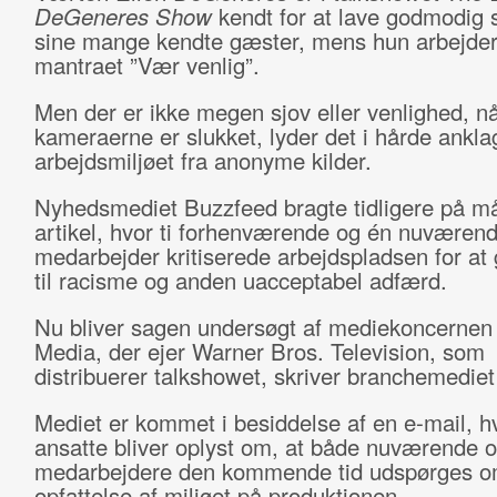
DeGeneres Show
kendt for at lave godmodig 
sine mange kendte gæster, mens hun arbejder
mantraet ”Vær venlig”.
Men der er ikke megen sjov eller venlighed, n
kameraerne er slukket, lyder det i hårde ankl
arbejdsmiljøet fra anonyme kilder.
Nyhedsmediet Buzzfeed bragte tidligere på 
artikel, hvor ti forhenværende og én nuværen
medarbejder kritiserede arbejdspladsen for at 
til racisme og anden uacceptabel adfærd.
Nu bliver sagen undersøgt af mediekoncernen
Media, der ejer Warner Bros. Television, som
distribuerer talkshowet, skriver branchemediet
Mediet er kommet i besiddelse af en e-mail, h
ansatte bliver oplyst om, at både nuværende og
medarbejdere den kommende tid udspørges o
opfattelse af miljøet på produktionen.