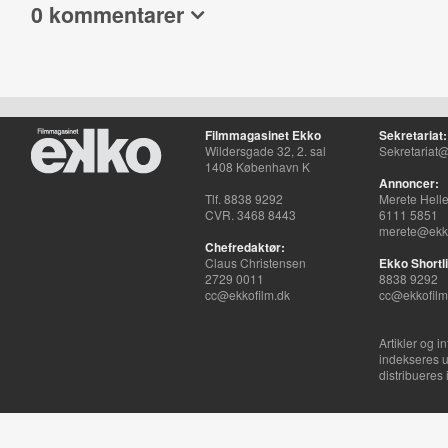
0 kommentarer
Filmmagasinet Ekko
Sekretariat:
Wildersgade 32, 2. sal
Sekretariat@
1408 København K
Annoncer:
Tlf. 8838 9292
Merete Hell
CVR. 3468 8443
6111 5851
merete@ekko
Chefredaktør:
Claus Christensen
Ekko Shortli
2729 0011
8838 9292
cc@ekkofilm.dk
cc@ekkofilm
Artikler og i
indekseres u
distribueres