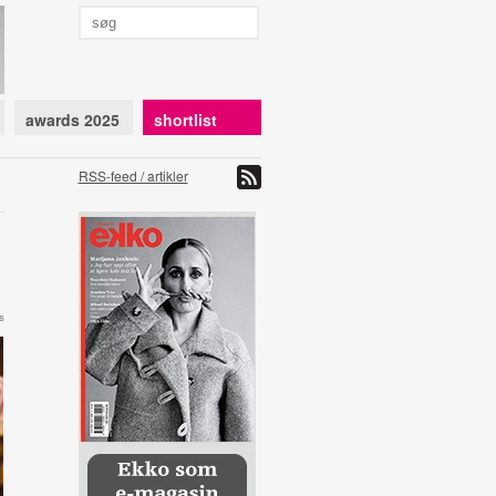
awards 2025
shortlist
RSS-feed / artikler
s