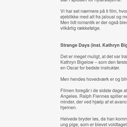
Vi har set nærmere på ti film, hvo
øjeblikke med alt fra jalousi og m
Men lidt romantik er der også blev
vilkårlig rækkefølge.
Strange Days (inst. Kathryn Bi
Det er meget muligt, at det var I
Kathryn Bigelow – som den første o
en Oscar for bedste instruktør.
Men hendes hovedværk er og bli
Filmen foregår i de sidste dage a
Angeles. Ralph Fiennes spiller en
minder, der ved hjælp af et ava
hjernen.
Helvede bryder løs, da han komme
ung pige, som er blevet voldtaget 