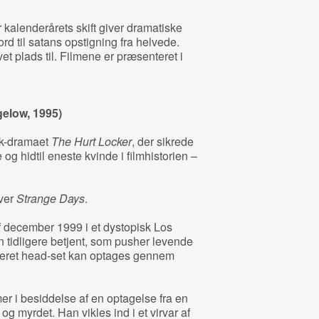
r kalenderårets skift giver dramatiske
ord til satans opstigning fra helvede.
et plads til. Filmene er præsenteret i
gelow, 1995)
rak-dramaet
The Hurt Locker
, der sikrede
g hidtil eneste kvinde i filmhistorien –
ver
Strange Days
.
f december 1999 i et dystopisk Los
 tidligere betjent, som pusher levende
nceret head-set kan optages gennem
r i besiddelse af en optagelse fra en
og myrdet. Han vikles ind i et virvar af