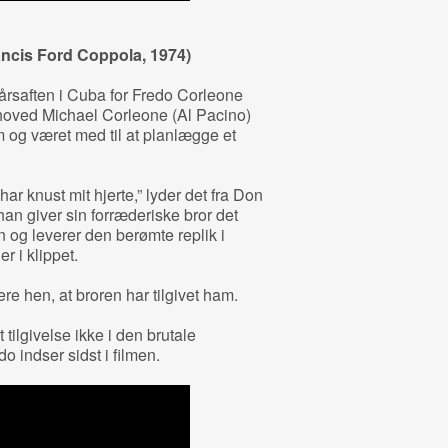
ncis Ford Coppola, 1974)
rsaften i Cuba for Fredo Corleone
rhoved Michael Corleone (Al Pacino)
 og været med til at planlægge et
har knust mit hjerte,” lyder det fra Don
an giver sin forræderiske bror det
 og leverer den berømte replik i
 i klippet.
ere hen, at broren har tilgivet ham.
tilgivelse ikke i den brutale
o indser sidst i filmen.