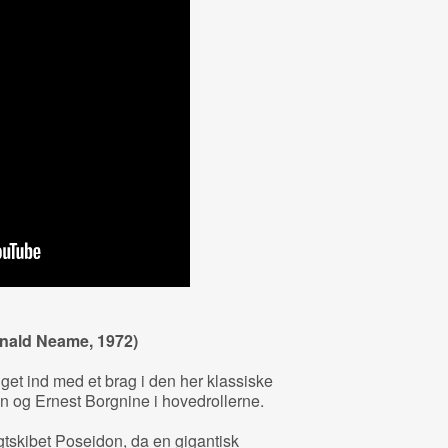
onald Neame, 1972)
nget ind med et brag i den her klassiske
 og Ernest Borgnine i hovedrollerne.
gtskibet Poseidon, da en gigantisk