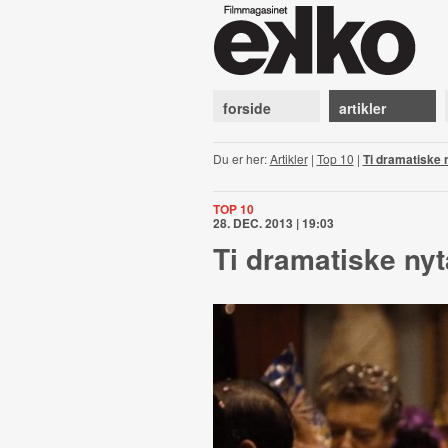
forside
artikler
Du er her:
Artikler
|
Top 10
|
Ti dramatiske 
TOP 10
28. DEC. 2013 | 19:03
Ti dramatiske nyt