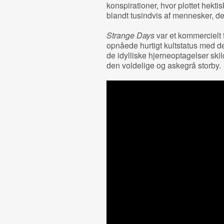
konspirationer, hvor plottet hekti
blandt tusindvis af mennesker, der
Strange Days
var et kommercielt
opnåede hurtigt kultstatus med d
de idylliske hjerneoptagelser skildr
den voldelige og askegrå storby.