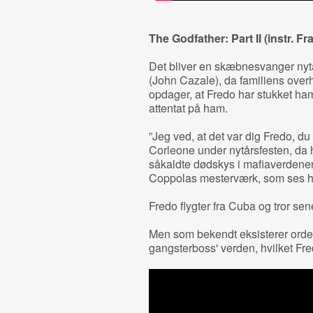
The Godfather: Part II (instr.
Fra
Det bliver en skæbnesvanger nytå
(John Cazale), da familiens ove
opdager, at Fredo har stukket ham
attentat på ham.
”Jeg ved, at det var dig Fredo, du 
Corleone under nytårsfesten, da h
såkaldte dødskys i mafiaverdenen
Coppolas mesterværk, som ses her
Fredo flygter fra Cuba og tror sen
Men som bekendt eksisterer ordet 
gangsterboss' verden, hvilket Fred