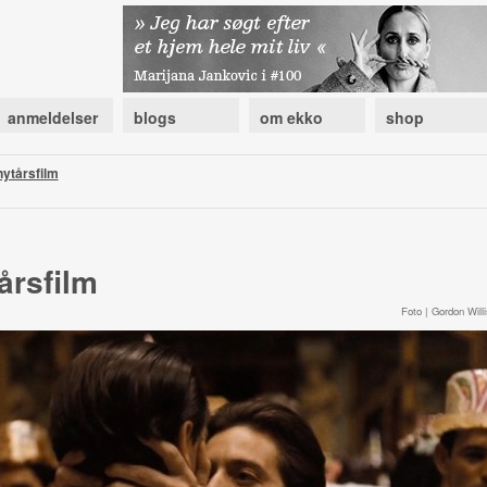
anmeldelser
blogs
om ekko
shop
nytårsfilm
årsfilm
Foto | Gordon Willi