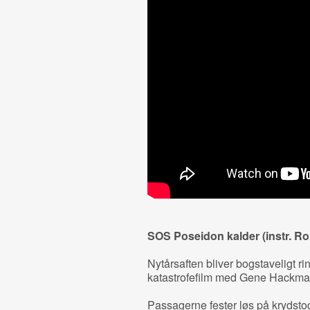
SOS Poseidon kalder (instr. R
Nytårsaften bliver bogstaveligt ri
katastrofefilm med Gene Hackman
Passagerne fester løs på krydsto