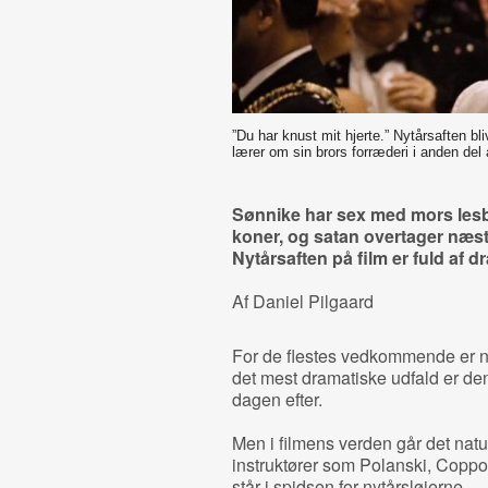
”Du har knust mit hjerte.” Nytårsaften b
lærer om sin brors forræderi i anden del
Sønnike har sex med mors les
koner, og satan overtager næ
Nytårsaften på film er fuld af d
Af Daniel Pilgaard
For de flestes vedkommende er ny
det mest dramatiske udfald er d
dagen efter.
Men i filmens verden går det naturl
instruktører som Polanski, Copp
står i spidsen for nytårsløjerne.