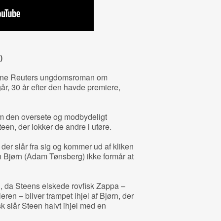
)
Bjarne Reuters ungdomsroman om
år, 30 år efter den havde premiere,
om den oversete og modbydeligt
n, der lokker de andre i uføre.
 der slår fra sig og kommer ud af kliken
 Bjørn (Adam Tønsberg) ikke formår at
, da Steens elskede rovfisk Zappa –
eren – bliver trampet ihjel af Bjørn, der
k slår Steen halvt ihjel med en