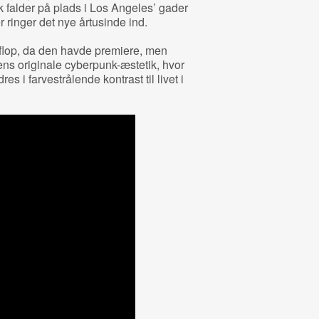
sk falder på plads i Los Angeles’ gader
 ringer det nye årtusinde ind.
 flop, da den havde premiere, men
ens originale cyberpunk-æstetik, hvor
es i farvestrålende kontrast til livet i