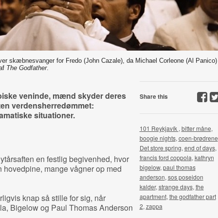
liver skæbnesvanger for Fredo (John Cazale), da Michael Corleone (Al Panico)
 af
The Godfather
.
biske veninde, mænd skyder deres
Share this
sten verdensherredømmet:
ramatiske situationer.
101 Reykjavík
,
bitter måne
,
boogie nights
,
coen-brødrene
Det store spring
,
end of days
,
tårsaften en festlig begivenhed, hvor
francis ford coppola
,
kathryn
en hovedpine, mange vågner op med
bigelow
,
paul thomas
anderson
,
sos poseidon
kalder
,
strange days
,
the
igvis knap så stille for sig, når
apartment
,
the godfather part
ola, Bigelow og Paul Thomas Anderson
2
,
zappa