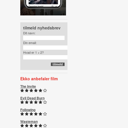
tilmeld nyhedsbrev
Dit navn:
Din email:
Hvad er 1 + 2?
Ekko anbefaler film
The Invite
Evil Dead Burn
Following
Wasteman