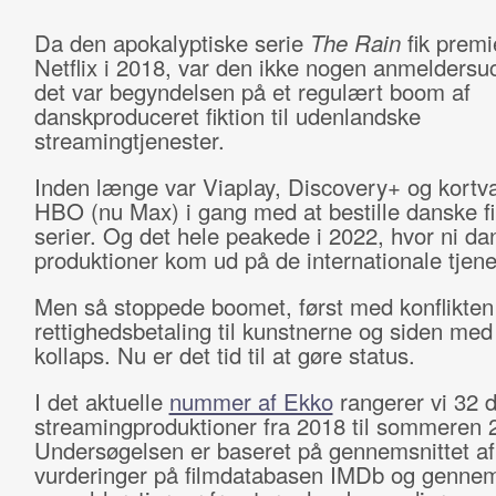
Da den apokalyptiske serie
The Rain
fik premi
Netflix i 2018, var den ikke nogen anmelders
det var begyndelsen på et regulært boom af
danskproduceret fiktion til udenlandske
streamingtjenester.
Inden længe var Viaplay, Discovery+ og kortva
HBO (nu Max) i gang med at bestille danske f
serier. Og det hele peakede i 2022, hvor ni da
produktioner kom ud på de internationale tjene
Men så stoppede boomet, først med konflikte
rettighedsbetaling til kunstnerne og siden med
kollaps. Nu er det tid til at gøre status.
I det aktuelle
nummer af Ekko
rangerer vi 32 
streamingproduktioner fra 2018 til sommeren 
Undersøgelsen er baseret på gennemsnittet a
vurderinger på filmdatabasen IMDb og gennems