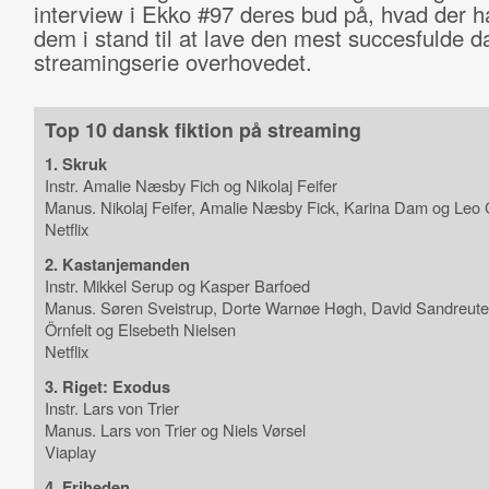
interview i Ekko #97 deres bud på, hvad der ha
dem i stand til at lave den mest succesfulde 
streamingserie overhovedet.
Top 10 dansk fiktion på streaming
1. Skruk
Instr. Amalie Næsby Fich og Nikolaj Feifer
Manus. Nikolaj Feifer, Amalie Næsby Fick, Karina Dam og Leo
Netflix
2. Kastanjemanden
Instr. Mikkel Serup og Kasper Barfoed
Manus. Søren Sveistrup, Dorte Warnøe Høgh, David Sandreuter,
Örnfelt og Elsebeth Nielsen
Netflix
3. Riget: Exodus
Instr. Lars von Trier
Manus. Lars von Trier og Niels Vørsel
Viaplay
4. Friheden