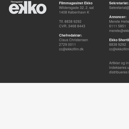
Filmmagasinet Ekko
Sekretariat:
Wildersgade 32, 2. sal
Sekretariat@
1408 København K
Annoncer:
Tlf. 8838 9292
Merete Hell
CVR. 3468 8443
6111 5851
merete@ekko
Chefredaktør:
Claus Christensen
Ekko Shortli
2729 0011
8838 9292
cc@ekkofilm.dk
cc@ekkofilm
Artikler og i
indekseres u
distribueres