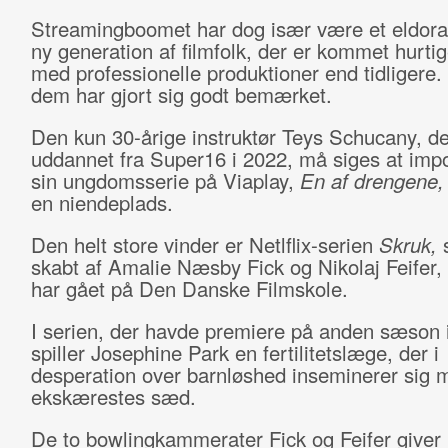
Streamingboomet har dog især være et eldora
ny generation af filmfolk, der er kommet hurtig
med professionelle produktioner end tidligere. 
dem har gjort sig godt bemærket.
Den kun 30-årige instruktør Teys Schucany, de
uddannet fra Super16 i 2022, må siges at im
sin ungdomsserie på Viaplay,
En af drengene
en niendeplads.
Den helt store vinder er Netlflix-serien
Skruk,
skabt af Amalie Næsby Fick og Nikolaj Feifer,
har gået på Den Danske Filmskole.
I serien, der havde premiere på anden sæson 
spiller Josephine Park en fertilitetslæge, der i
desperation over barnløshed inseminerer sig 
ekskærestes sæd.
De to bowlingkammerater Fick og Feifer giver i