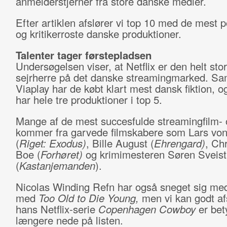
anmelderstjerner fra store danske medier.
Efter artiklen afslører vi top 10 med de mest 
og kritikerroste danske produktioner.
Talenter tager førstepladsen
Undersøgelsen viser, at Netflix er den helt sto
sejrherre på det danske streamingmarked. 
Viaplay har de købt klart mest dansk fiktion, og
har hele tre produktioner i top 5.
Mange af de mest succesfulde streamingfilm- 
kommer fra garvede filmskabere som Lars von 
(
Riget: Exodus)
, Bille August (
Ehrengard)
, Chr
Boe (
Forhøret)
og krimimesteren Søren Sveist
(
Kastanjemanden
).
Nicolas Winding Refn har også sneget sig med
med
Too Old to Die Young,
men vi kan godt afs
hans Netflix-serie
Copenhagen Cowboy
er bet
længere nede på listen.