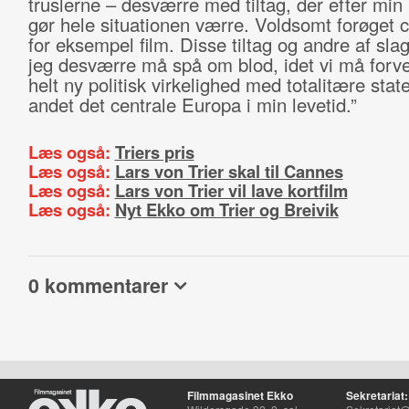
truslerne – desværre med tiltag, der efter mi
gør hele situationen værre. Voldsomt forøget c
for eksempel film. Disse tiltag og andre af slag
jeg desværre må spå om blod, idet vi må forv
helt ny politisk virkelighed med totalitære state
andet det centrale Europa i min levetid.”
Læs også:
Triers pris
Læs også:
Lars von Trier skal til Cannes
Læs også:
Lars von Trier vil lave kortfilm
Læs også:
Nyt Ekko om Trier og Breivik
0 kommentarer
Filmmagasinet Ekko
Sekretariat: