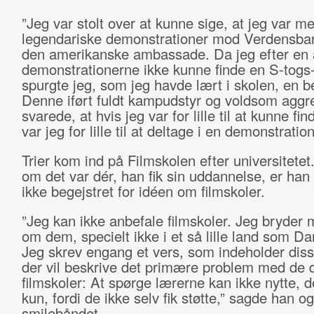
”Jeg var stolt over at kunne sige, at jeg var me
legendariske demonstrationer mod Verdensba
den amerikanske ambassade. Da jeg efter en 
demonstrationerne ikke kunne finde en S-togs-
spurgte jeg, som jeg havde lært i skolen, en be
Denne iført fuldt kampudstyr og voldsom aggr
svarede, at hvis jeg var for lille til at kunne fi
var jeg for lille til at deltage i en demonstration
Trier kom ind på Filmskolen efter universitetet
om det var dér, han fik sin uddannelse, er han
ikke begejstret for idéen om filmskoler.
”Jeg kan ikke anbefale filmskoler. Jeg bryder 
om dem, specielt ikke i et så lille land som D
Jeg skrev engang et vers, som indeholder disse 
der vil beskrive det primære problem med de 
filmskoler: At spørge lærerne kan ikke nytte, d
kun, fordi de ikke selv fik støtte,” sagde han og
smilebåndet.