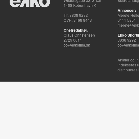
Wildersgade 32, 2. sal
Sekretariat@
1408 København K
Annoncer:
Tlf. 8838 9292
Merete Hell
CVR. 3468 8443
6111 5851
merete@ekko
Chefredaktør:
Claus Christensen
Ekko Shortli
2729 0011
8838 9292
cc@ekkofilm.dk
cc@ekkofilm
Artikler og i
indekseres u
distribueres