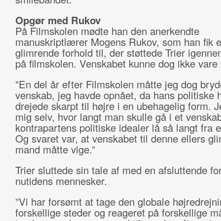
Opgør med Rukov
På Filmskolen mødte han den anerkendte
manuskriptlærer Mogens Rukov, som han fik e
glimrende forhold til, der støttede Trier igenne
på filmskolen. Venskabet kunne dog ikke vare 
”En del år efter Filmskolen måtte jeg dog bryd
venskab, jeg havde opnået, da hans politiske 
drejede skarpt til højre i en ubehagelig form. 
mig selv, hvor langt man skulle gå i et venskab
kontrapartens politiske idealer lå så langt fra 
Og svaret var, at venskabet til denne ellers g
mand måtte vige.”
Trier sluttede sin tale af med en afsluttende fo
nutidens mennesker.
”Vi har forsømt at tage den globale højredrejnin
forskellige steder og reageret på forskellige 