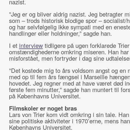
nazist.
”Jeg er og bliver aldrig nazist. Jeg betragter m
som – trods historisk blodige spor – socialist/
og har selvfølgelig ikke sympati med en eneste
handlinger eller holdninger,” sagde han.
I et
interview
tidligere på ugen forklarede Trier
omstændighederne omkring miseren. Han har f
misforstået, men fortryder i dag sine udtalelse
”Det kostede mig to års voldsom angst og en
med op til fem års fængsel i Marseille hænge
hovedet. Jeg regner med at have været død in
første fem minutter,” sagde han muntert til fo
på Københavns Universitet.
Filmskoler er noget bras
Lars von Trier kom vidt omkring i sin tale. Han
sine politiske aktiviteter i 1970’erne, mens han
Københavns Universitet.