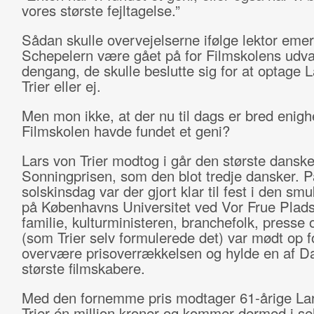
vores største fejltagelse.”
Sådan skulle overvejelserne ifølge lektor emer
Schepelern være gået på for Filmskolens udva
dengang, de skulle beslutte sig for at optage 
Trier eller ej.
Men mon ikke, at der nu til dags er bred enig
Filmskolen havde fundet et geni?
Lars von Trier modtog i går den største danske 
Sonningprisen, som den blot tredje dansker. På
solskinsdag var der gjort klar til fest i den smu
på Københavns Universitet ved Vor Frue Plads
familie, kulturministeren, branchefolk, presse 
(som Trier selv formulerede det) var mødt op f
overvære prisoverrækkelsen og hylde en af 
største filmskabere.
Med den fornemme pris modtager 61-årige La
Trier én million kroner og kommer dermed i s