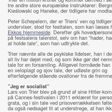
tre andre store europæiske instruktører: Berg
Kieślowski og Haneke, der tidligere har modta
Peter Schepelern, der er Triers’ ven og tidliger
underviser, stod for festtalen, som kan læses 
Ekkos hjemmeside
. Derefter gik hovedperson
på festsalens talerstol, selv om han ”hader, ha
at holde tale”, som han udtrykte det.
Trier nævnte alle de psykiske lidelser, han i d
sit liv har døjet med, og som ikke gør det nem
tale for en forsamling. Alligevel formåede han 
en veloplagt og sjov tale, der udløste grin og
efterfølgende stående ovationer fra de fremmø
”Jeg er socialist”
Lars von Trier blev på grund af sine Hitler-ko
på Cannes-festivalen i 2011 erklæret for pers
grata, og i sin tale ved prisoverrækkelsen følte
da også nødsaget til at understrege, at han ikk