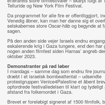
efterårets store filmfestivaler – skarpt fulgt af 
Telluride og New York Film Festival.
Da programmet for alle fire er offentliggjort, i
Venedig åbner, kan man her danne sig et overb
selskabernes store Oscar-håb og begynde at få
sagen.
På den anden side vejer Israels endnu engang
eskalerende krig i Gaza tungere, end den har 
nogen anden filmfest siden Hamas’ angreb de
oktober 2023.
Demonstranter på rød løber
I mandags – samme dag som endnu fire journal
dræbt i et israelsk bombeattentat – udsendte
protestgruppen Venice4Palestine et åbent brev
opfordrede festivalledelsen til klart og tydeligt
afstand fra folkemordet i Gaza.
Brevet er foreløbigt signeret af 1500 filmfolk, 