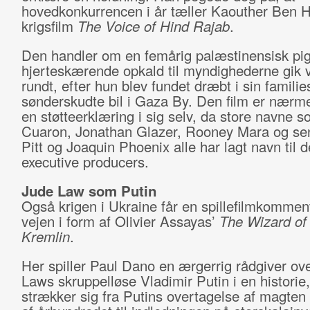
hovedkonkurrencen i år tæller Kaouther Ben 
krigsfilm
The Voice of Hind Rajab
.
Den handler om en femårig palæstinensisk pig
hjerteskærende opkald til myndighederne gik 
rundt, efter hun blev fundet dræbt i sin familie
sønderskudte bil i Gaza By. Den film er nærme
en støtteerklæring i sig selv, da store navne 
Cuaron, Jonathan Glazer, Rooney Mara og se
Pitt og Joaquin Phoenix alle har lagt navn til
executive producers.
Jude Law som Putin
Også krigen i Ukraine får en spillefilmkomme
vejen i form af Olivier Assayas’
The Wizard of
Kremlin
.
Her spiller Paul Dano en ærgerrig rådgiver ove
Laws skruppelløse Vladimir Putin i en historie,
strækker sig fra Putins overtagelse af magten 