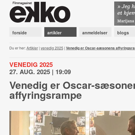
forside
artikler
anmeldelser
blogs
Du er her:
Artikler
|
venedig 2025
|
Venedig er Oscar-sæsonens affyringsr
VENEDIG 2025
27. AUG. 2025 | 19:09
Venedig er Oscar-sæsone
affyringsrampe