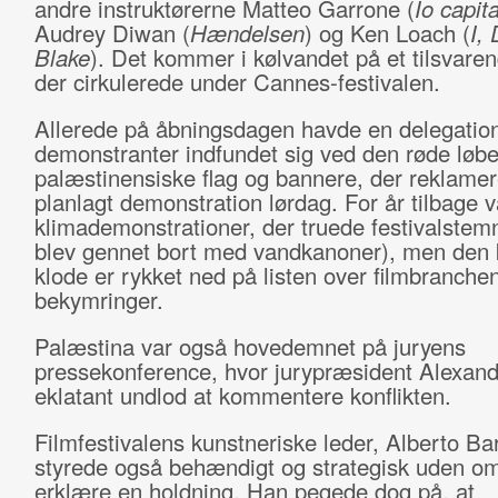
andre instruktørerne Matteo Garrone (
Io capit
Audrey Diwan (
Hændelsen
) og Ken Loach (
I, 
Blake
). Det kommer i kølvandet på et tilsvaren
der cirkulerede under Cannes-festivalen.
Allerede på åbningsdagen havde en delegation
demonstranter indfundet sig ved den røde løb
palæstinensiske flag og bannere, der reklamer
planlagt demonstration lørdag. For år tilbage v
klimademonstrationer, der truede festivalstem
blev gennet bort med vandkanoner), men den
klode er rykket ned på listen over filmbranche
bekymringer.
Palæstina var også hovedemnet på juryens
pressekonference, hvor jurypræsident Alexan
eklatant undlod at kommentere konflikten.
Filmfestivalens kunstneriske leder, Alberto Ba
styrede også behændigt og strategisk uden om
erklære en holdning. Han pegede dog på, at