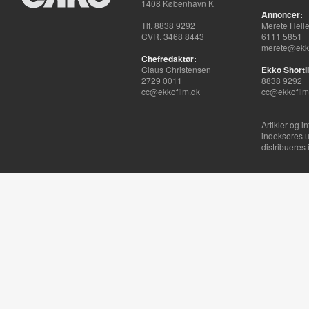
1408 København K
Annoncer:
Tlf. 8838 9292
Merete Hell
CVR. 3468 8443
6111 5851
merete@ekko
Chefredaktør:
Claus Christensen
Ekko Shortli
2729 0011
8838 9292
cc@ekkofilm.dk
cc@ekkofilm
Artikler og i
indekseres u
distribueres