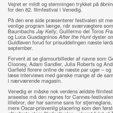
Vejret er mildt og stemningen trykket på åbni
for den 82. filmfestival i Venedig.
På den ene side præsenterer festivalen sit me
venlige program længe, når sværvægtere so
Baumbachs
Jay Kelly
, Guillermo del Toros
Fra
og Luca Guadagninos
After the Hunt
dyster o
Guldløven forud for prisuddelingen næste lørd
september.
Forvent at se glamourbilleder af navne som G
Clooney, Adam Sandler, Julia Roberts og An
Garfield florere online de næste par uger – og 
læse interviews med ganske mange af de sa
i nærværende magasin.
Venedig er måske nok verdens ældste filmfesti
anseelse må den regnes for Cannes-festivale
lillebror, der har samme sans for stjerneglans
mere Oscar-prisvenlig placering som den først