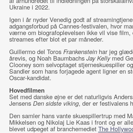
af århundredet til indledningen på storskalain
Ukraine i 2022.
Igen i år nyder Venedig godt af streamingtjen
adgangsforbud på Cannes-festivalen, hvor man
værne om biografoplevelsen ikke vil vise film,
streames efter blot et par måneder.
Guillermo del Toros
Frankenstein
har jeg glædet
årevis, og Noah Baumbachs
Jay Kelly
med Ge
Clooney som selvoptaget stjerneskuespiller 
Sandler som hans forjagede agent ligner en st
Oscar-kandidat.
Hovedfilmen
Set med danske øjne er det naturligvis Ande
Jensens
Den sidste viking
, der er festivalens
Den samler hans vante skuespillertrup med M
Mikkelsen og Nikolaj Lie Kaas i front og er all
blevet udpeget af branchemediet
The Hollywo