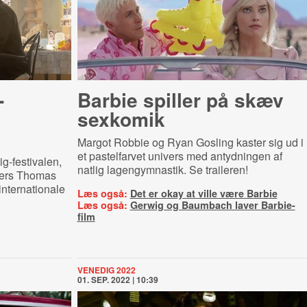
-
Barbie spiller på skæv
sexkomik
Margot Robbie og Ryan Gosling kaster sig ud i
et pastelfarvet univers med antydningen af
g-festivalen,
natlig lagengymnastik. Se traileren!
ders Thomas
nternationale
Læs også:
Det er okay at ville være Barbie
Læs også:
Gerwig og Baumbach laver Barbie-
film
VENEDIG 2022
01. SEP. 2022 | 10:39