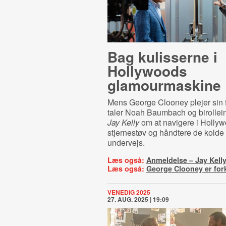
Bag kulisserne i
Hollywoods
glamourmaskine
Mens George Clooney plejer sin f
taler Noah Baumbach og birollei
Jay Kelly
om at navigere i Holly
stjernestøv og håndtere de kolde
undervejs.
Læs også:
Anmeldelse – Jay Kell
Læs også:
George Clooney er for
VENEDIG 2025
27. AUG. 2025 | 19:09