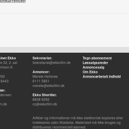
konkurrencen
inet Ekko
Sekretariat:
Tegn abonnement
 32, 2. sal
Sekretariat@ekkofilm.dk
Løssalgssteder
nhavn K
Annoncesalg
Annoncer:
Om Ekko
292
Merete Hellerøe
Annoncørbetalt indhold
 8443
6111 5851
merete@ekkofilm.dk
tør:
stensen
Ekko Shortlist:
8838 9292
m.dk
cc@ekkofilm.dk
Artikler og informationer må ikke elektronisk kopieres eller
indekseres uden tilladelse. Materialet må ikke bruges og
distribueres i kommercielt øjemed.