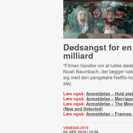
Dødsangst for en
milliard
”Filmen handler om at lukke døden
Noah Baumbach, der lægger natu
sig med den pangskøre Netflix-
støj
.
Læs også:
Anmeldelse – Hvid støj
Læs også:
Anmeldelse – Marriage
Læs også:
Anmeldelse – The Meye
(New and Selected)
Læs også:
Anmeldelse – Frances
VENEDIG 2019
03. SEP. 2019 | 13:38