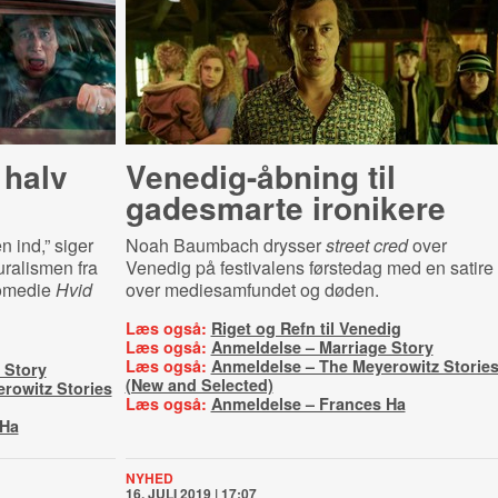
 halv
Venedig-åbning til
gadesmarte ironikere
 ind,” siger
Noah Baumbach drysser
street cred
over
ralismen fra
Venedig på festivalens førstedag med en satire
komedie
Hvid
over mediesamfundet og døden.
Læs også:
Riget og Refn til Venedig
Læs også:
Anmeldelse – Marriage Story
Læs også:
Anmeldelse – The Meyerowitz Storie
 Story
(New and Selected)
rowitz Stories
Læs også:
Anmeldelse – Frances Ha
 Ha
NYHED
16. JULI 2019 | 17:07