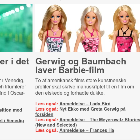
er i det
Gerwig og Baumbach
laver Barbie-film
 i Venedig,
To af amerikansk films store kunstneriske
 triumferer
profiler skal skrive manuskriptet til en film om
ind i Oscar-
den elskede og forhadte dukke.
Læs også:
Anmeldelse – Lady Bird
Læs også:
Nyt Ekko med Greta Gerwig på
sition med
forsiden
Læs også:
Anmeldelse – The Meyerowitz Storie
et i Venedig
(New and Selected)
Læs også:
Anmeldelse – Frances Ha