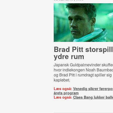
Brad Pitt storspill
ydre rum
Japansk Guldpalmevinder skuffer
hvor indiekongen Noah Baumbach
og Brad Pitt i rumdragt spiller sig 
kapløbet.
Læs også:
Venedig sikrer førerpo
årets program
Læs også:
Claes Bang lukker ball