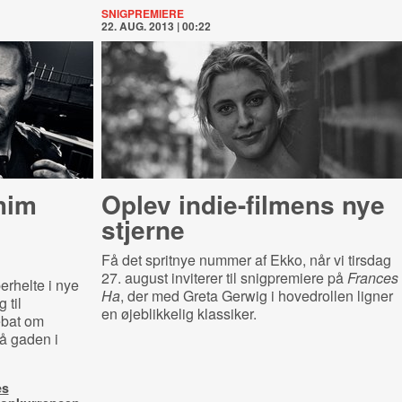
SNIGPREMIERE
22. AUG. 2013 | 00:22
him
Oplev indie-filmens nye
stjerne
Få det spritnye nummer af Ekko, når vi tirsdag
27. august inviterer til snigpremiere på
Frances
rhelte i nye
Ha
, der med Greta Gerwig i hovedrollen ligner
 til
en øjeblikkelig klassiker.
ebat om
På gaden i
es