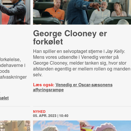
George Clooney er
forkølet
Han spiller en selvoptaget stjerne i
Jay Kelly.
Mens vores udsendte i Venedig venter på
orkølelse,
George Clooney, melder tanken sig, hvor stor
ndehaverne i
afstanden egentlig er mellem rollen og manden
woods
selv.
 afvaskninger
Læs også:
Venedig er Oscar-sæsonens
affyringsrampe
y
kølet
NYHED
05. APR. 2023 | 10:40