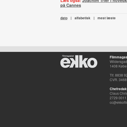
Læs også:
Joachim Trier i hoved
på Cannes
dato
|
alfabetisk
|
mest læste
Filmmagas
Wildersgade
1408 Købe
Tlf. 8838 9
CVR. 3468
Chefredak
Claus Chri
2729 0011
cc@ekkofil