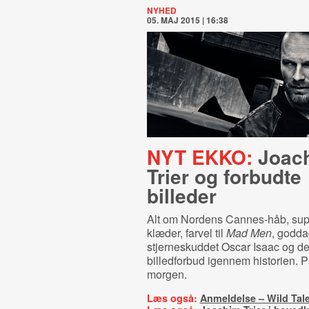
NYHED
05. MAJ 2015 | 16:38
NYT EKKO:
Joac
Trier og forbudte
billeder
Alt om Nordens Cannes-håb, supe
klæder, farvel til
Mad Men
, goddag
stjerneskuddet Oscar Isaac og d
billedforbud igennem historien. 
morgen.
Læs også:
Anmeldelse – Wild Tal