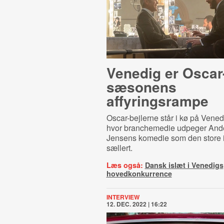
Venedig er Oscar
sæsonens
affyringsrampe
Oscar-bejlerne står i kø på Venedi
hvor branchemedie udpeger An
Jensens komedie som den store i
sællert.
Læs også:
Dansk islæt i Venedigs
hovedkonkurrence
INTERVIEW
12. DEC. 2022 | 16:22