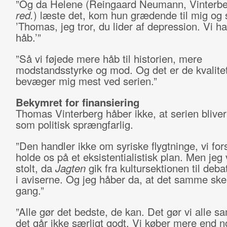
”Og da Helene (Reingaard Neumann, Vinterbe
red.
) læste det, kom hun grædende til mig og 
’Thomas, jeg tror, du lider af depression. Vi ha
håb.’”
”Så vi føjede mere håb til historien, mere
modstandsstyrke og mod. Og det er de kvalitet
bevæger mig mest ved serien.”
Bekymret for finansiering
Thomas Vinterberg håber ikke, at serien bliver
som politisk sprængfarlig.
”Den handler ikke om syriske flygtninge, vi for
holde os på et eksistentialistisk plan. Men jeg
stolt, da
Jagten
gik fra kultursektionen til deb
i aviserne. Og jeg håber da, at det samme sk
gang.”
”Alle gør det bedste, de kan. Det gør vi alle 
det går ikke særligt godt. Vi køber mere end 