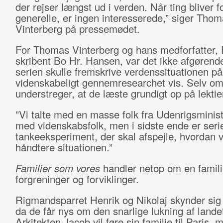
der rejser længst ud i verden. Når ting bliver f
generelle, er ingen interesserede,” siger Tho
Vinterberg på pressemødet.
For Thomas Vinterberg og hans medforfatter,
skribent Bo Hr. Hansen, var det ikke afgørend
serien skulle fremskrive verdenssituationen på
videnskabeligt gennemresearchet vis. Selv o
understreger, at de læste grundigt op på lekti
”Vi talte med en masse folk fra Udenrigsminist
med videnskabsfolk, men i sidste ende er seri
tankeeksperiment, der skal afspejle, hvordan vi
håndtere situationen.”
Familier som vores
handler netop om en famil
forgreninger og forviklinger.
Rigmandsparret Henrik og Nikolaj skynder sig
da de får nys om den snarlige lukning af lande
Arkitekten Jacob vil føre sin familie til Paris,