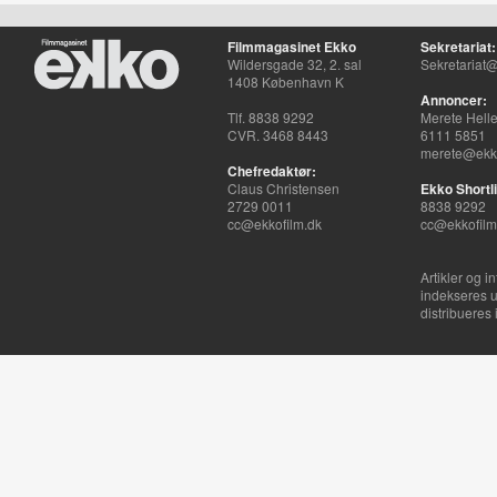
Filmmagasinet Ekko
Sekretariat:
Wildersgade 32, 2. sal
Sekretariat@
1408 København K
Annoncer:
Tlf. 8838 9292
Merete Hell
CVR. 3468 8443
6111 5851
merete@ekko
Chefredaktør:
Claus Christensen
Ekko Shortli
2729 0011
8838 9292
cc@ekkofilm.dk
cc@ekkofilm
Artikler og i
indekseres u
distribueres