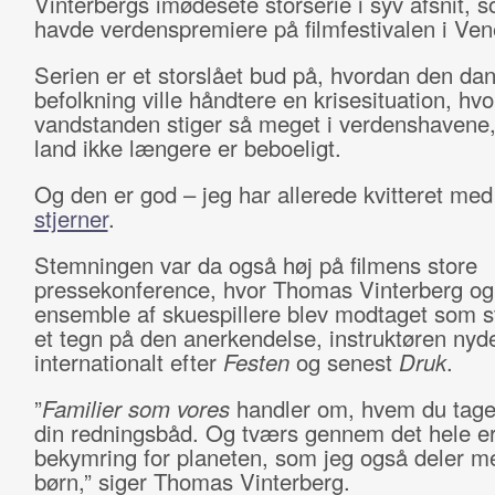
Vinterbergs imødesete storserie i syv afsnit, 
havde verdenspremiere på filmfestivalen i Ve
Serien er et storslået bud på, hvordan den da
befolkning ville håndtere en krisesituation, hvo
vandstanden stiger så meget i verdenshavene,
land ikke længere er beboeligt.
Og den er god – jeg har allerede kvitteret me
stjerner
.
Stemningen var da også høj på filmens store
pressekonference, hvor Thomas Vinterberg og
ensemble af skuespillere blev modtaget som st
et tegn på den anerkendelse, instruktøren nyd
internationalt efter
Festen
og senest
Druk
.
”
Familier som vores
handler om, hvem du tage
din redningsbåd. Og tværs gennem det hele er
bekymring for planeten, som jeg også deler 
børn,” siger Thomas Vinterberg.