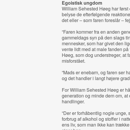
Egoistisk ungdom
William Sehested Høeg har først o
belyse de efterfølgende reaktion
det eller – som faren foreslår – f
”Faren kommer fra en anden gene
gammeldags syn på den slags ting
mennesker, som har givet den lig
vente lidt med at male fanden på
Høeg, som dog understreger, at f
misforstået.
”Mads er enebarn, og faren ser ha
og det handler i langt højere grad
For William Sehested Høeg er håbe
generation og minde dem om, at de
handlinger.
”Der er forhåbentlig nogle unge,
forbrug af alkohol og stoffer i na
ens liv, som man ikke kan trække