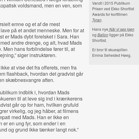
Vandt i 2015 Publikum
kopatisk voldsmand, men en ven, som
Prisen ved Ekko Shortlist
Awards for kortfilmen
Tyran
.
ersielt emne og et af de mest
Hans nye
Når vi ses igen
lave på et andet menneske. Men for at
og
Ballon
ligger på Ekko
t er Mads dybt forelsket i Sara. Han
Shortlist.
m med andre drenge, og alt, hvad Mads
. Men hans forblindelse fører til, at
Er bror til skuespillen
ejning,” siger instruktøren.
Emma Sehested Høeg.
ke at vise det fra offerets, men fra
em flashback, hvordan det gradvist går
den skæbnesvangre aften.
publikum indblik i, hvordan Mads
skueren til at leve sig ind i krænkerens
dvist går op for ham, hvilken grufuld
er virkelig, og jeg håber, at filmens
sympati med Mads. Han er ikke en
n er en ung fyr, som ender i en
 bund og grund ikke tænker langt nok.”