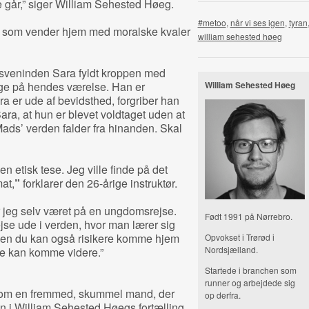
 går,” siger William Sehested Høeg.
#metoo
,
når vi ses igen
,
tyran
, som vender hjem med moralske kvaler
william sehested høeg
msveninden Sara fyldt kroppen med
age på hendes værelse. Han er
William Sehested Høeg
a er ude af bevidsthed, forgriber han
ra, at hun er blevet voldtaget uden at
ds’ verden falder fra hinanden. Skal
en etisk tese. Jeg ville finde på det
at,
”
forklarer den 26-årige instruktør.
 jeg selv været på en ungdomsrejse.
Født 1991 på Nørrebro.
jse ude i verden, hvor man lærer sig
 Men du kan også risikere komme hjem
Opvokset i Trørød i
Nordsjælland.
ke kan komme videre.”
Startede i branchen som
runner og arbejdede sig
en om en fremmed, skummel mand, der
op derfra.
Men i William Sehested Høegs fortælling