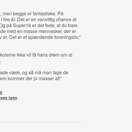
r, men begge er fantastiske. På
 fire år. Det er en vanvittig chance at
. Og på Super16 er det fede, at du bare
rbejde med en masse mennesker, der er
 er. Det er et spændende foreningsliv,”
 skolerne ikke vil få hans drøm om at
.
an lade være, og så må man tage de
 dem kommer der jo masser af!”
dt
 ses igen
n