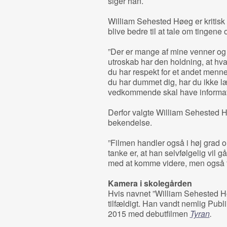
siger han.
William Sehested Høeg er kritisk
blive bedre til at tale om tingene
”Der er mange af mine venner og b
utroskab har den holdning, at hva
du har respekt for et andet mennes
du har dummet dig, har du ikke læn
vedkommende skal have informatio
Derfor valgte William Sehested H
bekendelse.
”Filmen handler også i høj grad
tanke er, at han selvfølgelig vil 
med at komme videre, men også for
Kamera i skolegården
Hvis navnet ”William Sehested Hø
tilfældigt. Han vandt nemlig Pub
2015 med debutfilmen
Tyran
.