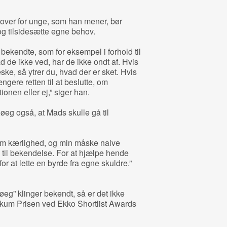
 over for unge, som han mener, bør
 og tilsidesætte egne behov.
ekendte, som for eksempel i forhold til
d de ikke ved, har de ikke ondt af. Hvis
ke, så ytrer du, hvad der er sket. Hvis
gere retten til at beslutte, om
nen eller ej,” siger han.
øeg også, at Mads skulle gå til
 om kærlighed, og min måske naive
gå til bekendelse. For at hjælpe hende
 at lette en byrde fra egne skuldre.”
eg” klinger bekendt, så er det ikke
likum Prisen ved Ekko Shortlist Awards