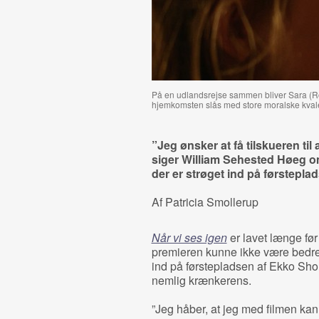
På en udlandsrejse sammen bliver Sara (Rob
hjemkomsten slås med store moralske kvale
”Jeg ønsker at få tilskueren til 
siger William Sehested Høeg
der er strøget ind på førsteplad
Af Patricia Smollerup
Når vi ses igen
er lavet længe fø
premieren kunne ikke være bedre
ind på førstepladsen af Ekko Shortl
nemlig krænkerens.
”Jeg håber, at jeg med filmen kan