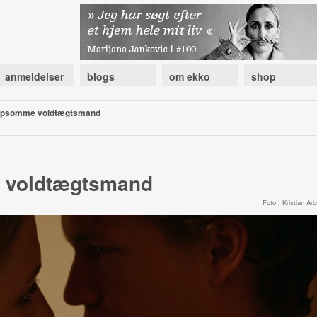
anmeldelser
blogs
om ekko
shop
lpsomme voldtægtsmand
 voldtægtsmand
Foto | Kristian Arb