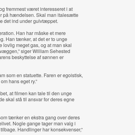
g fremmest været interesseret i at
er på hændelsen. Skal man italesætte
eje det ind under gulvtæppet.
ration. Han har måske et mere
. Han tænker, at det er to unge
e lovlig meget gas, og at man skal
 væggen,” siger William Sehested
arens beskyttelse af sønnen er
m som en statuette. Faren er egoistisk,
 om hans eget ry.”
t, at filmen kan tale til den unge
 skal stå til ansvar for deres egne
 som tænker en ekstra gang over deres
ttelivet. Nogle gange tager man valg i
 tilbage. Handlinger har konsekvenser,”