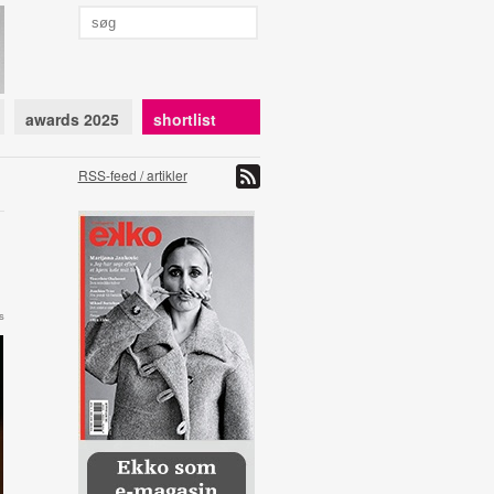
awards 2025
shortlist
RSS-feed / artikler
s