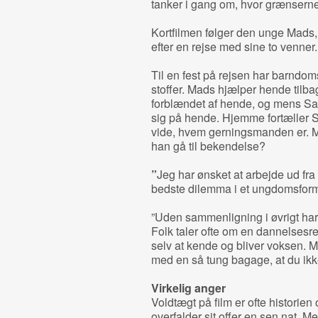
tanker i gang om, hvor grænserne
Kortfilmen følger den unge Mads
efter en rejse med sine to venner.
Til en fest på rejsen har barndo
stoffer. Mads hjælper hende tilb
forblændet af hende, og mens Sar
sig på hende. Hjemme fortæller Sa
vide, hvem gerningsmanden er. Ma
han gå til bekendelse?
”
Jeg har ønsket at arbejde ud fra 
bedste dilemma i et ungdomsform
”Uden sammenligning i øvrigt har
Folk taler ofte om en dannelsesre
selv at kende og bliver voksen.
med en så tung bagage, at du ik
Virkelig anger
Voldtægt på film er ofte histori
overfalder sit offer en sen nat. 