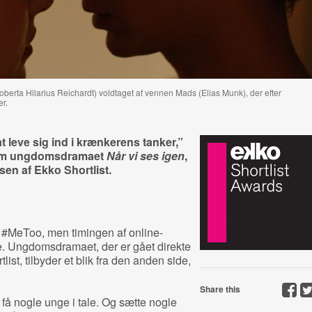
erta Hilarius Reichardt) voldtaget af vennen Mads (Elias Munk), der efter
r.
at leve sig ind i krænkerens tanker,”
 om ungdomsdramaet
Når vi ses igen
,
sen af Ekko Shortlist.
r #MeToo, men timingen af online-
. Ungdomsdramaet, der er gået direkte
ist, tilbyder et blik fra den anden side,
Share this
 få nogle unge i tale. Og sætte nogle