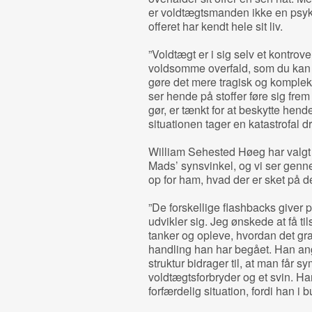
er voldtægtsmanden ikke en psy
offeret har kendt hele sit liv.
”Voldtægt er i sig selv et kontrov
voldsomme overfald, som du kan 
gøre det mere tragisk og kompleks
ser hende på stoffer føre sig fre
gør, er tænkt for at beskytte hende
situationen tager en katastrofal dr
William Sehested Høeg har valgt ik
Mads’ synsvinkel, og vi ser genn
op for ham, hvad der er sket på 
”De forskellige flashbacks giver 
udvikler sig. Jeg ønskede at få til
tanker og opleve, hvordan det gra
handling han har begået. Han angr
struktur bidrager til, at man får 
voldtægtsforbryder og et svin. Ha
forfærdelig situation, fordi han i