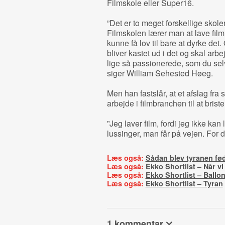
Filmskole eller Super16.
”Det er to meget forskellige skole
Filmskolen lærer man at lave film i
kunne få lov til bare at dyrke det
bliver kastet ud i det og skal a
lige så passionerede, som du selv
siger William Sehested Høeg.
Men han fastslår, at et afslag fra
arbejde i filmbranchen til at briste
”Jeg laver film, fordi jeg ikke k
lussinger, man får på vejen. For
Læs også:
Sådan blev tyranen fø
Læs også:
Ekko Shortlist – Når vi
Læs også:
Ekko Shortlist – Ballo
Læs også:
Ekko Shortlist – Tyran
1 kommentar