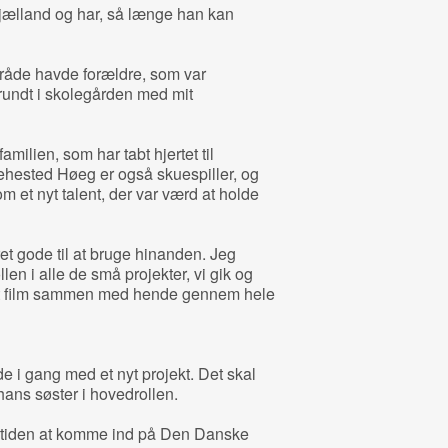
sjælland og har, så længe han kan
råde havde forældre, som var
 rundt i skolegården med mit
milien, som har tabt hjertet til
hested Høeg er også skuespiller, og
m et nyt talent, der var værd at holde
ret gode til at bruge hinanden. Jeg
len i alle de små projekter, vi gik og
vet film sammen med hende gennem hele
 i gang med et nyt projekt. Det skal
 hans søster i hovedrollen.
mtiden at komme ind på Den Danske