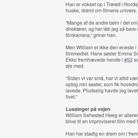
Han er vokset op i Trørød i Nord
huske, drømt om filmens univers.
”Mange af de andre børn i det om
direktører, og her løb jeg så bare
filmkamera,” griner han.
Men William er ikke den eneste i fa
filmmediet. Hans søster Emma Se
Ekko fremhævede hende i
#53
so
øje med.
”Siden vi var små, har vi altid væ
optog min søster, som fik hovedrol
lavede. Pludselig havde jeg la
livet.”
Lussinger på vejen
William Sehested Høeg er allerede
blive til en improviseret film med
Han har stadig en drøm om i fre