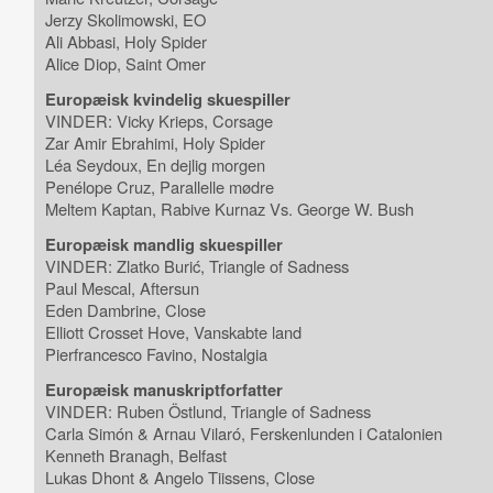
Jerzy Skolimowski, EO
Ali Abbasi, Holy Spider
Alice Diop, Saint Omer
Europæisk kvindelig skuespiller
VINDER: Vicky Krieps, Corsage
Zar Amir Ebrahimi, Holy Spider
Léa Seydoux, En dejlig morgen
Penélope Cruz, Parallelle mødre
Meltem Kaptan, Rabive Kurnaz Vs. George W. Bush
Europæisk mandlig skuespiller
VINDER: Zlatko Burić, Triangle of Sadness
Paul Mescal, Aftersun
Eden Dambrine, Close
Elliott Crosset Hove, Vanskabte land
Pierfrancesco Favino, Nostalgia
Europæisk manuskriptforfatter
VINDER: Ruben Östlund, Triangle of Sadness
Carla Simón & Arnau Vilaró,
Ferskenlunden i Catalonien
Kenneth Branagh, Belfast
Lukas Dhont & Angelo Tiissens, Close