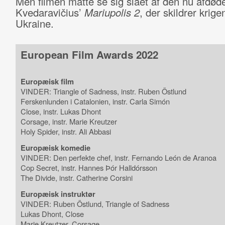
Men filmen måtte se sig slået af den nu afdø
Kvedaravičius’
Mariupolis 2
, der skildrer krigen
Ukraine.
European Film Awards 2022
Europæisk film
VINDER: Triangle of Sadness, instr. Ruben Östlund
Ferskenlunden i Catalonien, instr. Carla Simón
Close, instr. Lukas Dhont
Corsage, instr. Marie Kreutzer
Holy Spider, instr. Ali Abbasi
Europæisk komedie
VINDER: Den perfekte chef, instr. Fernando León de Aranoa
Cop Secret, instr. Hannes Þór Halldórsson
The Divide, instr. Catherine Corsini
Europæisk instruktør
VINDER: Ruben Östlund, Triangle of Sadness
Lukas Dhont, Close
Marie Kreutzer, Corsage