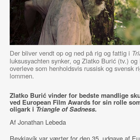
Der bliver vendt op og ned på rig og fattig i
Tr
luksusyachten synker, og Zlatko Burić (tv.) og
overleve som henholdsvis russisk og svensk 
lommen.
Zlatko Burić vinder for bedste mandlige sku
ved European Film Awards for sin rolle so
oligark i
Triangle of Sadness.
Af Jonathan Lebeda
Reykjavík var værter for den 35. udgave af E