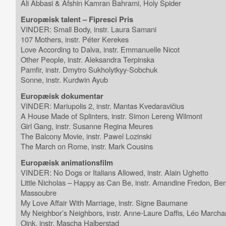
Ali Abbasi & Afshin Kamran Bahrami, Holy Spider
Europæisk talent – Fipresci Pris
VINDER: Small Body, instr. Laura Samani
107 Mothers, instr. Péter Kerekes
Love According to Dalva, instr. Emmanuelle Nicot
Other People, instr. Aleksandra Terpinska
Pamfir, instr. Dmytro Sukholytkyy-Sobchuk
Sonne, instr. Kurdwin Ayub
Europæisk dokumentar
VINDER: Mariupolis 2, instr. Mantas Kvedaravičius
A House Made of Splinters, instr. Simon Lereng Wilmont
Girl Gang, instr. Susanne Regina Meures
The Balcony Movie, instr. Pawel Lozinski
The March on Rome, instr. Mark Cousins
Europæisk animationsfilm
VINDER: No Dogs or Italians Allowed, instr. Alain Ughetto
Little Nicholas – Happy as Can Be, instr. Amandine Fredon, Be
Massoubre
My Love Affair With Marriage, instr. Signe Baumane
My Neighbor’s Neighbors, instr. Anne-Laure Daffis, Léo March
Oink, instr. Mascha Halberstad