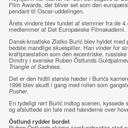
Film Awards, der bliver set som den europæis
pendant til Oscar-uddelingen.
Årets vindere blev fundet af stemmer fra de 4
medlemmer af Det Europæiske Filmakademi.
Dansk-kroatiske Zlatko Burić blev hyldet med p
bedste mandlige skuespiller. Han vinder for si
kraftpræstation som den excentriske, russiske 
Dimitry i svenske Ruben Östlunds Guldpalmev
Triangle of Sadness
.
Det er den hidtil største hæder i Burićs karriere
1996 blev skudt i gang med rollen som gangste
Pusher
.
En tydeligt rørt Burić indtog scenen, kyssede 
og afsluttede sin tale med hænderne over hov
Östlund rydder bordet
Ruben Östlunds skarpe samfundssatire stod 