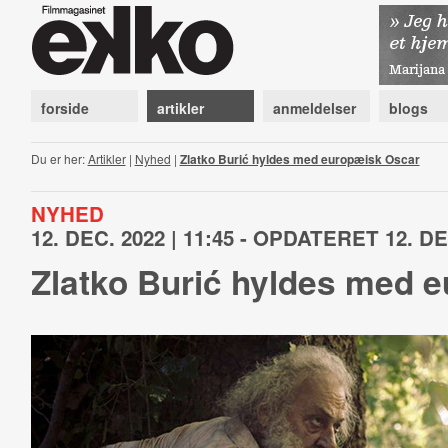
forside
artikler
anmeldelser
blogs
Du er her:
Artikler
|
Nyhed
|
Zlatko Burić hyldes med europæisk Oscar
NYHED
12. DEC. 2022 | 11:45 - OPDATERET 12. DEC
Zlatko Burić hyldes med 