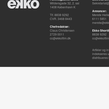
Wildersgade 32, 2. sal
Sekretariat@
1408 København K
Annoncer:
Tlf. 8838 9292
Merete Hell
CVR. 3468 8443
6111 5851
merete@ekko
Chefredaktør:
Claus Christensen
Ekko Shortli
2729 0011
8838 9292
cc@ekkofilm.dk
cc@ekkofilm
Artikler og i
indekseres u
distribueres