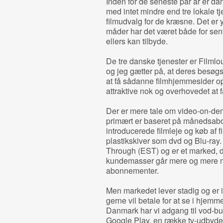
Inden for de seneste par år er da
med intet mindre end tre lokale tj
filmudvalg for de kræsne. Det er
måder har det været både for sent o
ellers kan tilbyde.
De tre danske tjenester er Filml
og jeg gætter på, at deres besøgst
at få sådanne filmhjemmesider op 
attraktive nok og overhovedet at f
Der er mere tale om video-on-de
primært er baseret på månedsab
introducerede filmleje og køb af f
plastikskiver som dvd og Blu-ray
Through (EST) og er et marked, d
kundemasser går mere og mere m
abonnementer.
Men markedet lever stadig og er 
gerne vil betale for at se i hjemm
Danmark har vi adgang til vod-bu
Google Play, en række tv-udbyde