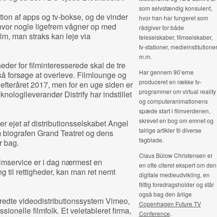
som selvstændig konsulent,
ion af apps og tv-bokse, og de vinder
hvor han har fungeret som
 hvor nogle ligefrem vågner op med
rådgiver for både
ilm, man straks kan leje via
teleselskaber, filmselskaber,
tv-stationer, medieinstitutione
m.m.
eder for filminteresserede skal de tre
Har gennem 90’erne
 så forsøge at overleve. Filmlounge og
produceret en række tv-
 efteråret 2017, men for en uge siden er
programmer om virtual reality
knologileverandør Distrify har indstillet
og computeranimationens
spæde start i filmverdenen,
skrevet en bog om emnet og
er ejet af distributionsselskabet Angel
talrige artikler til diverse
 biografen Grand Teatret og dens
fagblade.
r bag.
Claus Bülow Christensen er
ilmservice er i dag nærmest en
en ofte citeret ekspert om den
 til rettigheder, kan man ret nemt
digitale medieudvikling, en
flittig foredragsholder og står
også bag den årlige
bredte videodistributionssystem Vimeo,
Copenhagen Future TV
sionelle filmfolk. Et veletableret firma,
Conference
.