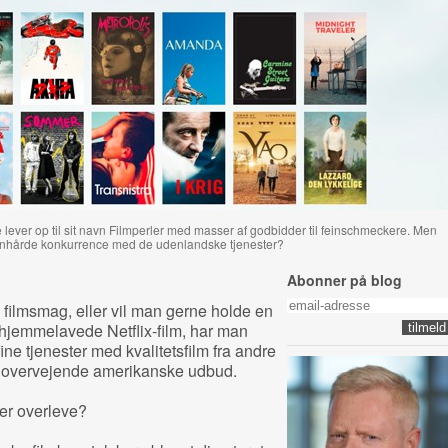
 lever op til sit navn Filmperler med masser af godbidder til feinschmeckere. Men
benhårde konkurrence med de udenlandske tjenester?
Abonner på blog
ilmsmag, eller vil man gerne holde en
 hjemmelavede Netflix-film, har man
ne tjenester med kvalitetsfilm fra andre
s overvejende amerikanske udbud.
er overleve?