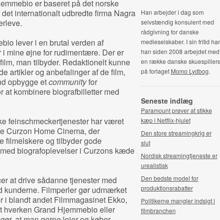
emmebio er baseret på det norske
det internationalt udbredte firma Nagra
Han arbejder i dag som
erleve.
selvstændig konsulent med
rådgivning for danske
o lever i en brutal verden af
medieselskaber. I sin fritid har
 i mine øjne for rudimentære. Der er
han siden 2008 arbejdet med
de film, man tilbyder. Redaktionelt kunne
en række danske skuespiller
artikler og anbefalinger af de film,
på forlaget
Momo Lydbog
.
nd opbygge et
community
for
or at kombinere biografbilletter med
Seneste indlæg
Paramount prøver at stikke
ske feinschmeckertjenester har været
kæp i Netflix-hjulet
iske Curzon Home Cinema, der
Den store streamingkrig er
 filmelskere og tilbyder gode
slut
 med biografoplevelser i Curzons kæde
Nordisk streamingtjeneste er
urealistisk
Den bedste model for
cer at drive sådanne tjenester med
produktionsrabatter
 kunderne. Filmperler gør udmærket
i blandt andet Filmmagasinet Ekko,
Politikerne mangler indsigt i
 at hverken Grand Hjemmebio eller
filmbranchen
r gør, at man gerne lejer og køber