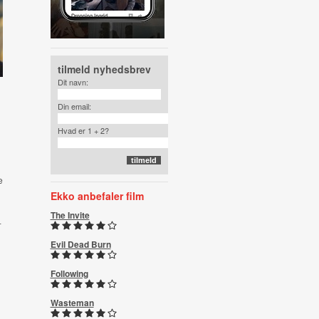
tilmeld nyhedsbrev
Dit navn:
Din email:
Hvad er 1 + 2?
e
Ekko anbefaler film
The Invite
-
Evil Dead Burn
Following
Wasteman