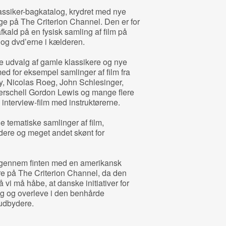
assiker-bagkatalog, krydret med nye
e på The Criterion Channel. Den er for
afkald på en fysisk samling af film på
 og dvd’erne i kælderen.
e udvalg af gamle klassikere og nye
ed for eksempel samlinger af film fra
y, Nicolas Roeg, John Schlesinger,
erschell Gordon Lewis og mange flere
interview-film med instruktørerne.
 tematiske samlinger af film,
dere og meget andet skønt for
 igennem finten med en amerikansk
re på The Criterion Channel, da den
vi må håbe, at danske initiativer for
ig og overleve i den benhårde
udbydere.