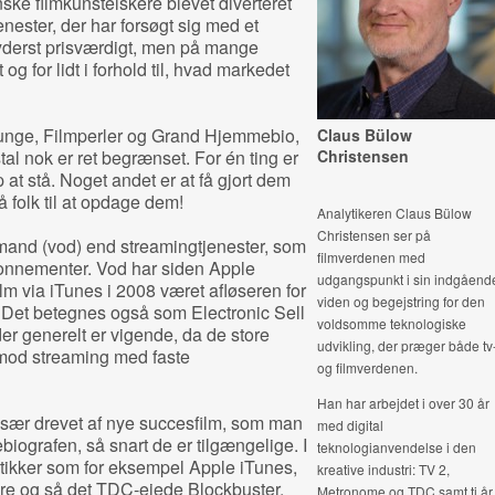
nske filmkunstelskere blevet diverteret
enester, der har forsøgt sig med et
 yderst prisværdigt, men på mange
g for lidt i forhold til, hvad markedet
ounge, Filmperler og Grand Hjemmebio,
Claus Bülow
al nok er ret begrænset. For én ting er
Christensen
at stå. Noget andet er at få gjort dem
å folk til at opdage dem!
Analytikeren Claus Bülow
Christensen ser på
mand (vod) end streamingtjenester, som
filmverdenen med
onnementer. Vod har siden Apple
udgangspunkt i sin indgåend
ilm via iTunes i 2008 været afløseren for
viden og begejstring for den
. Det betegnes også som Electronic Sell
voldsomme teknologiske
er generelt er vigende, da de store
udvikling, der præger både tv
od streaming med faste
og filmverdenen.
Han har arbejdet i over 30 år
især drevet af nye succesfilm, som man
med digital
ebiografen, så snart de er tilgængelige. I
teknologianvendelse i den
tikker som for eksempel Apple iTunes,
kreative industri: TV 2,
re og så det TDC-ejede Blockbuster.
Metronome og TDC samt ti år