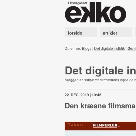
forside
artikler
Du er her:
Blogs
|
Det digitale indblik
|
Den 
Det digitale i
Bloggen er udtryk for skribentens egne hold
22. DEC. 2019 | 10:46
Den kræsne filmsma