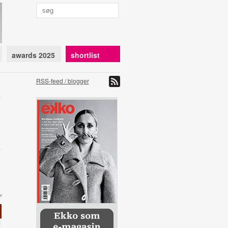
awards 2025
shortlist
RSS-feed / blogger
r