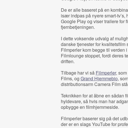
De er alle baseret på en kombinat
især indpas på nyere smart-tv’s,
Google Play og viser trailere for f
fjernbetjeningen.
I dette voksende udvalg af muligh
danske tjenester for kvalitetsfilm
Filmperler kom begge til verden i
Filmlounge stoppet, fordi deres te
driften.
Tilbage har vi så
Filmperler
, som 
Films, og
Grand Hjemmebio
, som
distributionsarm Camera Film stå
Teknikken for at åbne en sådan f
hyldevare, så hvis man har adgang
opbygge en filmhjemmeside.
Filmperler baserer sig på det ud
der er en slags YouTube for profes