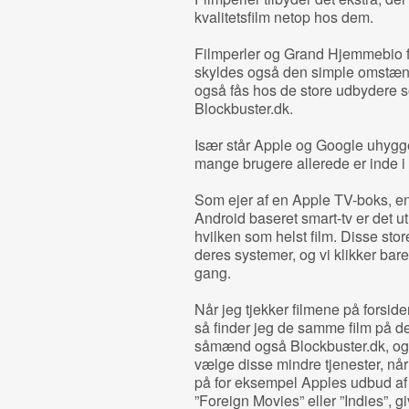
kvalitetsfilm netop hos dem.
Filmperler og Grand Hjemmebio få
skyldes også den simple omstændi
også fås hos de store udbydere 
Blockbuster.dk.
Især står Apple og Google uhyggel
mange brugere allerede er inde i
Som ejer af en Apple TV-boks, e
Android baseret smart-tv er det u
hvilken som helst film. Disse store
deres systemer, og vi klikker bare
gang.
Når jeg tjekker filmene på forsi
så finder jeg de samme film på de
såmænd også Blockbuster.dk, og så
vælge disse mindre tjenester, nå
på for eksempel Apples udbud af f
”Foreign Movies” eller ”Indies”, gi