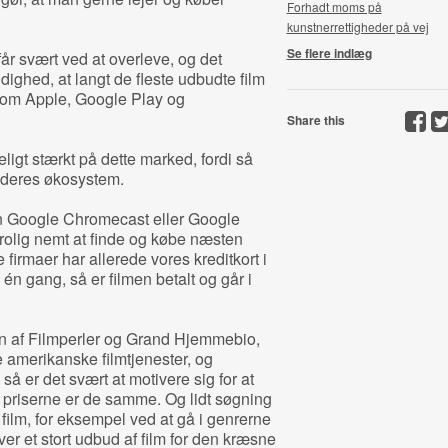
Forhadt moms på
kunstnerrettigheder på vej
Se flere indlæg
r svært ved at overleve, og det
ghed, at langt de fleste udbudte film
som Apple, Google Play og
Share this
igt stærkt på dette marked, fordi så
 deres økosystem.
n Google Chromecast eller Google
trolig nemt at finde og købe næsten
 firmaer har allerede vores kreditkort i
 én gang, så er filmen betalt og går i
den af Filmperler og Grand Hjemmebio,
 amerikanske filmtjenester, og
 er det svært at motivere sig for at
r priserne er de samme. Og lidt søgning
ilm, for eksempel ved at gå i genrerne
ver et stort udbud af film for den kræsne