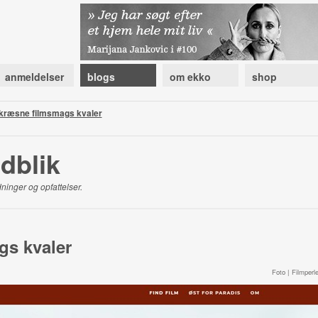
anmeldelser
blogs
om ekko
shop
kræsne filmsmags kvaler
ndblik
ninger og opfattelser.
gs kvaler
Foto | Filmperle