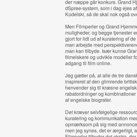
der næppe går konkurs. Grand Hj
dSpree-system, som i dag ejes af 
Kudelski, så de skal nok også ov
Men Filmperler og Grand Hjemmebi
muligheder, og begge tjenester er
gjort for lidt ud af kuratering af 
man arbejde med perspektiverende 
man kan tilbyde. Især kunne Gra
filmelskere og udvikle modeller f
adgang til film online.
Jeg gætter på, at alle de tre dan
inspireret af den glimrende brit
henvender sig til kræsne engelske
rabatordninger og kombinationer
af engelske biografer.
Det kræver selvfølgelige ressour
kuratering og kommunikation med
opmærksom på sig med annoncer 
men jeg synes, det er ærgerligt,
Filmperler tilbyder det ekstra, de