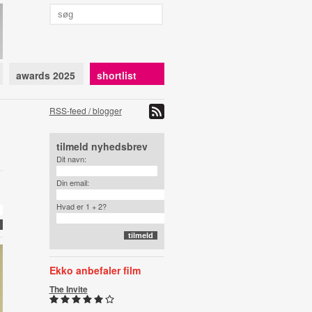
awards 2025
shortlist
RSS-feed / blogger
tilmeld nyhedsbrev
Dit navn:
Din email:
Hvad er 1 + 2?
Ekko anbefaler film
The Invite