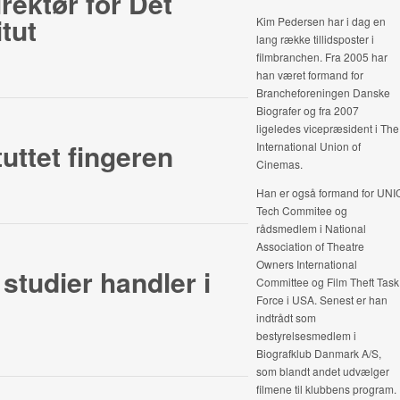
irektør for Det
tut
Kim Pedersen har i dag en
lang række tillidsposter i
filmbranchen. Fra 2005 har
han været formand for
Brancheforeningen Danske
Biografer og fra 2007
ligeledes vicepræsident i The
uttet fingeren
International Union of
Cinemas.
Han er også formand for UNI
Tech Commitee og
rådsmedlem i National
Association of Theatre
Owners International
tudier handler i
Committee og Film Theft Task
Force i USA. Senest er han
indtrådt som
bestyrelsesmedlem i
Biografklub Danmark A/S,
som blandt andet udvælger
filmene til klubbens program.