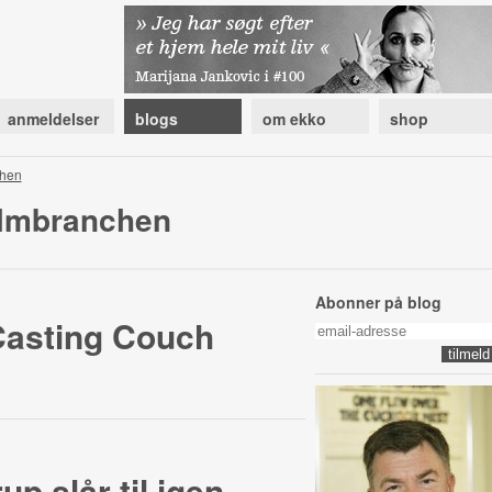
anmeldelser
blogs
om ekko
shop
chen
ilmbranchen
Abonner på blog
Casting Couch
up slår til igen