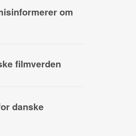
 misinformerer om
ske filmverden
for danske