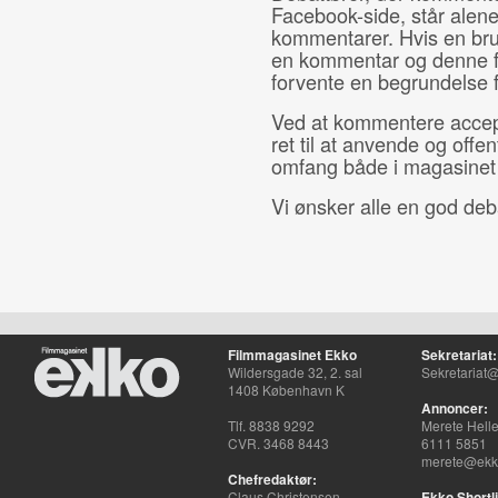
Facebook-side, står alene 
kommentarer. Hvis en bru
en kommentar og denne fj
forvente en begrundelse f
Ved at kommentere accept
ret til at anvende og offe
omfang både i magasinet 
Vi ønsker alle en god deb
Filmmagasinet Ekko
Sekretariat:
Wildersgade 32, 2. sal
Sekretariat@
1408 København K
Annoncer:
Tlf. 8838 9292
Merete Hell
CVR. 3468 8443
6111 5851
merete@ekko
Chefredaktør:
Claus Christensen
Ekko Shortli