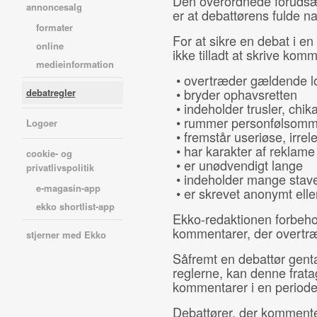
Den overordnede forudsæt
annoncesalg
er at debattørens fulde n
formater
For at sikre en debat i en
online
ikke tilladt at skrive komm
medieinformation
• overtræder gældende l
• bryder ophavsretten
debatregler
• indeholder trusler, chika
• rummer personfølsomm
Logoer
• fremstår useriøse, irrel
• har karakter af reklame
cookie- og
• er
unødvendigt lange
privatlivspolitik
• indeholder mange stave
e-magasin-app
• er skrevet anonymt elle
ekko shortlist-app
Ekko-redaktionen forbehold
kommentarer, der overtræ
stjerner med Ekko
Såfremt en debattør gen
reglerne, kan denne fratag
kommentarer i en periode
Debattører, der kommente