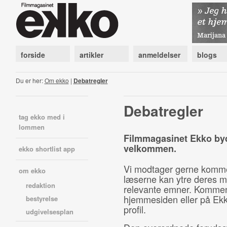
forside
artikler
anmeldelser
blogs
Du er her:
Om ekko
|
Debatregler
Debatregler
tag ekko med i
lommen
Filmmagasinet Ekko byd
velkommen.
ekko shortlist app
Vi modtager gerne komment
om ekko
læserne kan ytre deres m
redaktion
relevante emner. Komment
hjemmesiden eller på Ekk
bestyrelse
profil.
udgivelsesplan