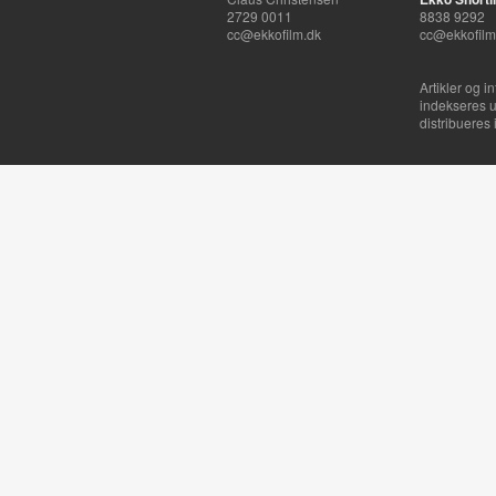
2729 0011
8838 9292
cc@ekkofilm.dk
cc@ekkofilm
Artikler og i
indekseres u
distribueres