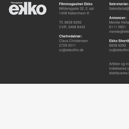
Filmmagasinet Ekko
Sekretariat:
Wildersgade 32, 2. sal
Sekretariat@
1408 København K
Annoncer:
Tlf. 8838 9292
Merete Hell
CVR. 3468 8443
6111 5851
merete@ekko
Chefredaktør:
Claus Christensen
Ekko Shortli
2729 0011
8838 9292
cc@ekkofilm.dk
cc@ekkofilm
Artikler og i
indekseres u
distribueres