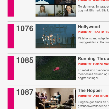
Instruktør: Kim Sønd
Tre stemmer. Én terape
Log ind. Bliv hørt. Bliv fo
1076
Hollywood
Instruktør: Theo Bat 
På Ishøj strand udspille
i skyggesiden af Holly
1085
Running Throu
Instruktør: Helene Mol
En refleksion over det
menneskes tilstand og
begrænsninger.
1087
The Hopper
Instruktør: Alex Brüel
Tingene går amok en nat
grænseoverskridende m