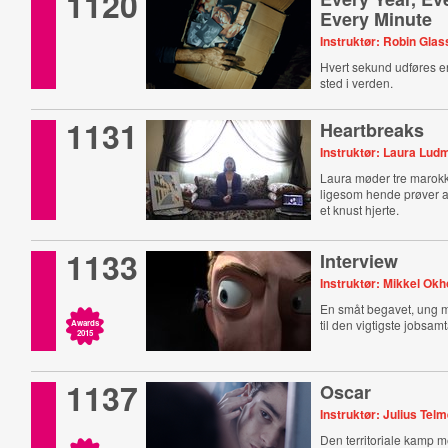
1120
Every Minute
Instruktør: Robin Glas
Hvert sekund udføres en
sted i verden.
1131
Heartbreaks
Instruktør: Laura Lud
Laura møder tre marok
ligesom hende prøver 
et knust hjerte.
1133
Interview
Instruktør: Mikkel Ok
En småt begavet, ung
til den vigtigste jobsa
Awards
2015
1137
Oscar
Instruktør: Julius Tel
Den territoriale kamp 