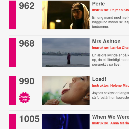
962
Perle
Instruktør: Pejman K
En ung mand med mell
baggrund møder skuesp
fordomme.
968
Mrs Ashton
Instruktør: Lærke Char
En ældre kvinde er på ka
op, da et tilfældigt mød
perspektiv på livet.
990
Load!
Instruktør: Helene M
Joyces sexlyst er lang
så foreslår hun kæreste
Awards
2023
1005
When We Were
Instruktør: Anna María