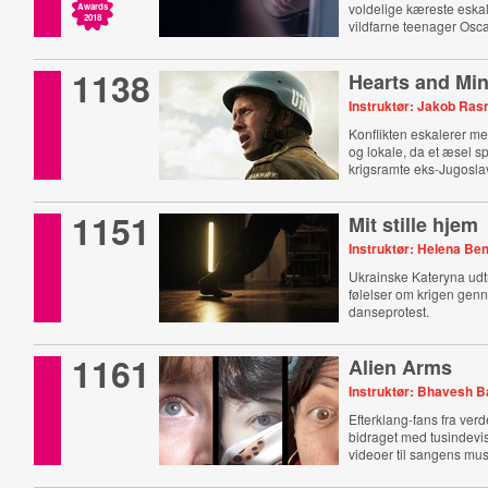
voldelige kæreste eskal
Awards
2018
vildfarne teenager Osca
1138
Hearts and Mi
Instruktør: Jakob Ra
Konflikten eskalerer m
og lokale, da et æsel s
krigsramte eks-Jugosla
1151
Mit stille hjem
Instruktør: Helena Be
Ukrainske Kateryna udt
følelser om krigen gen
danseprotest.
1161
Alien Arms
Instruktør: Bhavesh 
Efterklang-fans fra ver
bidraget med tusindevis
videoer til sangens mus