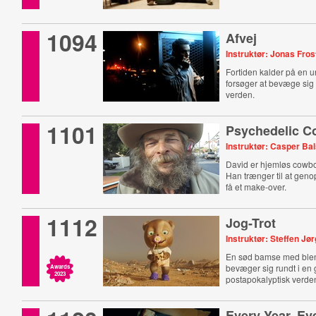
1094
Afvej
Instruktør: Jonas Fros
Fortiden kalder på en
forsøger at bevæge sig 
verden.
1101
Psychedelic 
Instruktør: Casper Ba
David er hjemløs cowbo
Han trænger til at geno
få et make-over.
1112
Jog-Trot
Instruktør: Steffen Jø
En sød bamse med ble
bevæger sig rundt i en 
Awards
2023
postapokalyptisk verde
Every Year, Ev