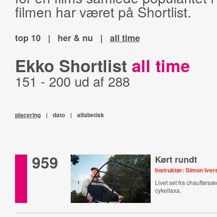
filmen har været på Shortlist.
top 10
|
her & nu
|
all time
Ekko Shortlist
all time
151 - 200 ud af 288
placering
|
dato
|
alfabetisk
959
Kørt rundt
Instruktør: Simon Ive
Livet set fra chaufførs
cykeltaxa.