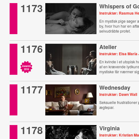
1173
Whispers of G
Instruktør: Rasmus H
En mystisk pige søger as
by, hvor hun har en af
selvudråbte profet.
1176
Atelier
Instruktør: Elsa María
En kvinde i et utopisk h
af en krævende lydkuns
Awards
2018
mystiske får nærmer sig
1177
Wednesday
Instruktør: Dawn Wall
Seksuelle frustrationer 
ægtepar.
1178
Virginia
Instruktør: Kristian Ma