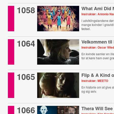
1058
What Ami Did 
Instruktør: Antonio Na
i udviklingslandene d
mange kvinder i gravidi
fødsel.
1064
Velkommen til
Instruktør: Oscar Wi
En kvinde samler en ill
for at køre ham over gr
1065
Flip & A Kind 
Instruktør: MEETO
En historie om at give 
og sig selv.
1066
Thera Will Se