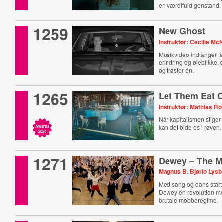
en værdifuld genstand.
1259
New Ghost
Instruktør: Cecilie Mc
Musikvideo indfanger f
erindring og øjeblikke, 
og trøster én.
1265
Let Them Eat 
Instruktør: Mathias R
Når kapitalismen stiger 
kan det bide os i røven.
Awards
2024
1271
Dewey – The M
Magnus B. Bjørlo Lys
Med sang og dans start
Dewey en revolution m
brutale mobberegime.