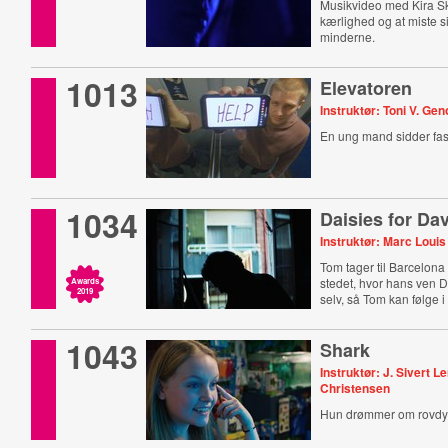
Musikvideo med Kira S
kærlighed og at miste si
minderne.
1013
Elevatoren
Instruktør: Toni V. Ge
En ung mand sidder fast
1034
Daisies for Da
Instruktør: Marc Louis
Tom tager til Barcelona 
stedet, hvor hans ven 
Awards
2019
selv, så Tom kan følge i
1043
Shark
Instruktør: J. Sivert 
Christensen
Hun drømmer om rovdy