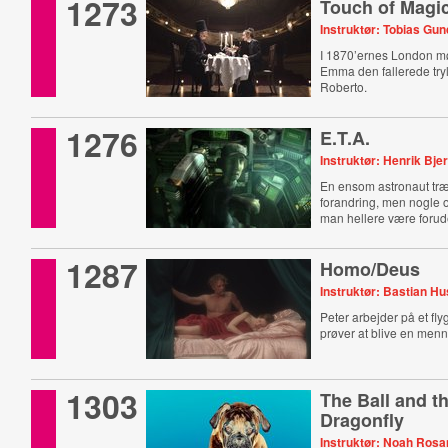
1273
Touch of Magi
Instruktør: Tobias Gu
I 1870’ernes London mø
Emma den fallerede try
Roberto.
1276
E.T.A.
Instruktør: Henrik Bj
En ensom astronaut træ
forandring, men nogle o
man hellere være forud
1287
Homo/Deus
Instruktør: Bastian H
Peter arbejder på et fl
prøver at blive en men
1303
The Ball and th
Dragonfly
Instruktør: Noah Ros