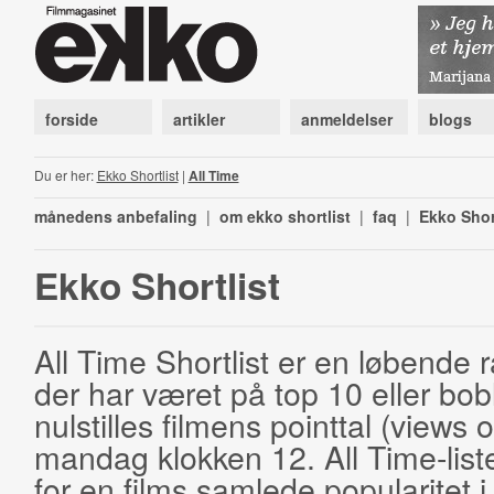
forside
artikler
anmeldelser
blogs
Du er her:
Ekko Shortlist
|
All Time
månedens anbefaling
|
om ekko shortlist
|
faq
|
Ekko Shor
Ekko Shortlist
All Time Shortlist er en løbende ra
der har været på top 10 eller bobl
nulstilles filmens pointtal (views 
mandag klokken 12. All Time-list
for en films samlede popularitet i 