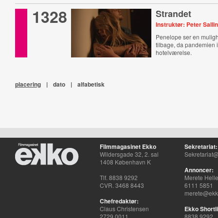
1328
Strandet
Instruktør: Peter Salli
Penelope ser en muligh
tilbage, da pandemien 
hotelværelse.
placering
|
dato
|
alfabetisk
Filmmagasinet Ekko
Sekretariat:
Wildersgade 32, 2. sal
Sekretariat@
1408 København K
Annoncer:
Tlf. 8838 9292
Merete Hell
CVR. 3468 8443
6111 5851
merete@ekko
Chefredaktør:
Claus Christensen
Ekko Shortli
2729 0011
8838 9292