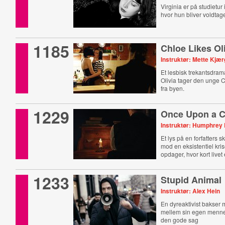
Virginia er på studietu
hvor hun bliver voldtage
1185
Chloe Likes Ol
Instruktør: Mette Kjæ
Et lesbisk trekantsdram
Olivia tager den unge
fra byen.
1229
Once Upon a C
Instruktør: Humphrey
Et lys på en forfatters s
mod en eksistentiel kri
opdager, hvor kort livet 
1233
Stupid Animal
Instruktør: Alex Hein
En dyreaktivist bakser
mellem sin egen menn
den gode sag