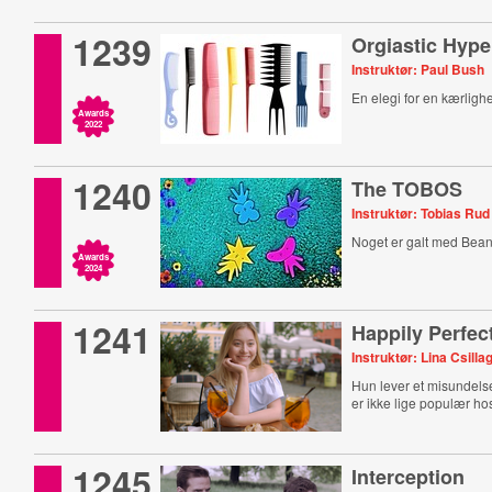
1239
Orgiastic Hype
Instruktør: Paul Bush
En elegi for en kærlighe
Awards
2022
1240
The TOBOS
Instruktør: Tobias Rud
Noget er galt med Bea
Awards
2024
1241
Happily Perfec
Instruktør: Lina Csilla
Hun lever et misundels
er ikke lige populær ho
1245
Interception