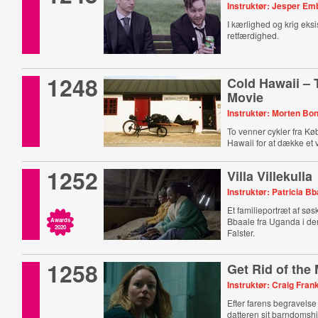
Instruktør: Jesper Em
I kærlighed og krig eksi
retfærdighed.
1248
Cold Hawaii –
Movie
Instruktør: Morten Bo
To venner cykler fra Kø
Hawaii for at dække et
1252
Villa Villekulla
Instruktør: Patricia B
Et familieportræt af sø
Bbaale fra Uganda i de
Awards
2020
Falster.
1258
Get Rid of the
Instruktør: Craig Fran
Efter farens begravels
datteren sit barndomshj