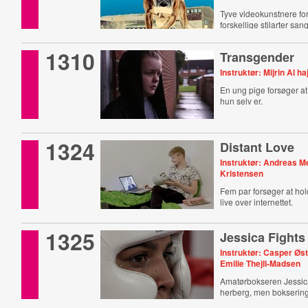
Tyve videokunstnere fo
forskellige stilarter sa
1310
Transgender
Instruktør: Mijrin Al haj
En ung pige forsøger at
hun selv er.
1324
Distant Love
Instruktør: Andreas Me
Kristensen
Fem par forsøger at ho
live over internettet.
1325
Jessica Fights
Instruktør: Casper Øs
Emilie Thejll-Madsen
Amatørbokseren Jessica
herberg, men bokserin
andet hjem.