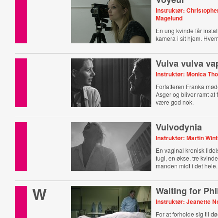
Instruktør: Christoph
Magelund
En ung kvinde får instal
kamera i sit hjem. Hve
Vulva vulva va
Instruktør: Monica Th
Forfatteren Franka mø
Asger og bliver ramt af f
være god nok.
Vulvodynia
Instruktør: Martin Win
En vaginal kronisk lide
fugl, en økse, tre kvind
manden midt i det hele.
W
Waiting for Phi
Instruktør: Jeanette N
For at forholde sig til 