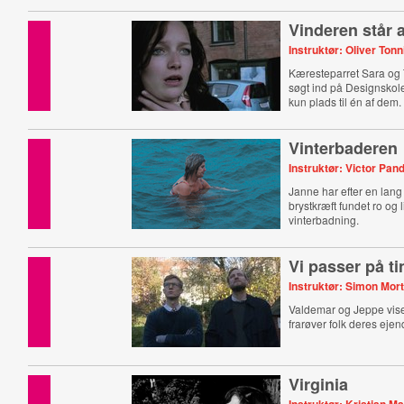
Vinderen står 
Instruktør: Oliver Tonn
Kæresteparret Sara og
søgt ind på Designskol
kun plads til én af dem.
Vinterbaderen
Instruktør: Victor Pan
Janne har efter en la
brystkræft fundet ro og 
vinterbadning.
Vi passer på t
Instruktør: Simon Mor
Valdemar og Jeppe vis
frarøver folk deres ejen
Virginia