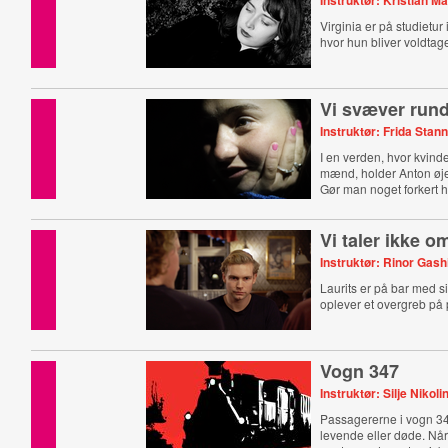
Instruktør: Kristian Ma
Virginia er på studietu
hvor hun bliver voldtage
Vi svæver rund
Instruktør: Frida Sta
I en verden, hvor kvind
mænd, holder Anton øje
Gør man noget forkert h
noget rigtigt?
Vi taler ikke o
Instruktør: Rinor Gash
Laurits er på bar med 
oplever et overgreb på p
Vogn 347
Instruktør: Silje Nikol
Passagererne i vogn 3
levende eller døde. Når