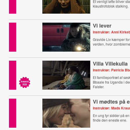
Et venligt løfte bliver s
klaustrofobisk stalking.
Vi lever
Instruktør: Anni Kirke
Gravide Liv kæmper for 
verden, hvor zombierne
Villa Villekulla
Instruktør: Patricia B
Et familieportræt af sø
Bbaale fra Uganda i de
Awards
2020
Falster.
Vi mødtes på e
Instruktør: Mads Krau
En ung fyr sidder på en
finde den eneste ene.