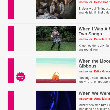
Instruktør: Heine Kaa
Et dødskys til filmindust
anarkistisk filminstruktør
When I Was A S
Two Songs
Instruktør: Pernille R
Krigen og dens uhyrligh
anstrøg af ironi.
When the Moo
Gibbous
Instruktør: Erika Grac
Awards
Farverige væsners liv bl
2021
forstyrret af en gruppe
When We Were
Instruktør: Anna María
Musikvideo med Kira S
kærlighed og at miste si