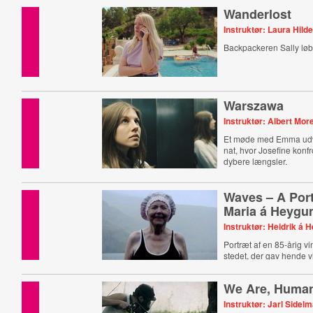
Wanderlost
Instruktør: Laura Hild
Backpackeren Sally løbe
Warszawa
Instruktør: Albert More
Et møde med Emma udvik
nat, hvor Josefine konf
dybere længsler.
Waves – A Port
Maria á Heyg
Instruktør: Heidrik á
Portræt af en 85-årig v
stedet, der gav hende vil
We Are, Human,
Instruktør: Jarl Sidel