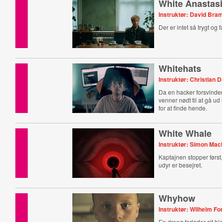
White Anastas
Instruktør: David Bra
Der er intet så trygt og fa
Whitehats
Instruktør: Christian 
Da en hacker forsvinder
venner nødt til at gå ud
for at finde hende.
White Whale
Instruktør: Simon Ma
Kaptajnen stopper først,
udyr er besejret.
Whyhow
Instruktør: Wilhelm F
En dreng forlader sit h