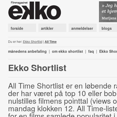
forside
artikler
anmeldelser
blogs
Du er her:
Ekko Shortlist
|
All Time
månedens anbefaling
|
om ekko shortlist
|
faq
|
Ekko Shor
Ekko Shortlist
All Time Shortlist er en løbende ra
der har været på top 10 eller bobl
nulstilles filmens pointtal (views 
mandag klokken 12. All Time-list
for en films samlede popularitet i 