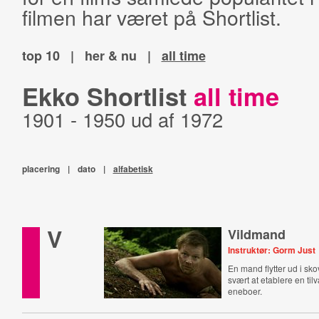
filmen har været på Shortlist.
top 10
|
her & nu
|
all time
Ekko Shortlist
all time
1901 - 1950 ud af 1972
placering
|
dato
|
alfabetisk
V
Vildmand
Instruktør: Gorm Just
En mand flytter ud i sk
svært at etablere en ti
eneboer.