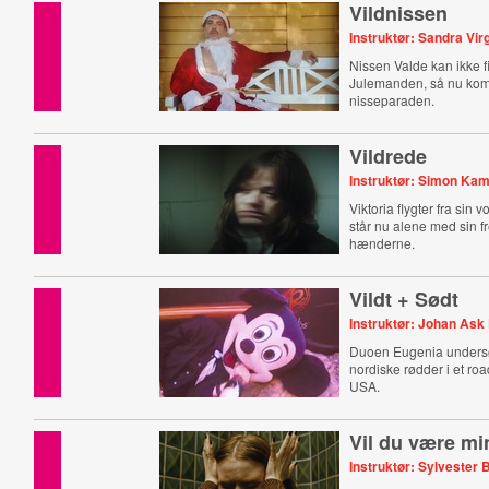
Vildnissen
Instruktør: Sandra Vir
Nissen Valde kan ikke 
Julemanden, så nu komm
nisseparaden.
Vildrede
Instruktør: Simon Ka
Viktoria flygter fra sin 
står nu alene med sin fr
hænderne.
Vildt + Sødt
Instruktør: Johan Ask
Duoen Eugenia unders
nordiske rødder i et ro
USA.
Vil du være mi
Instruktør: Sylvester 