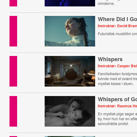
minderne.
Where Did I G
Instruktør: David Bra
Futuristisk musikfilm om
Whispers
Instruktør: Casper Ba
Familiefreden forstyrre
kvinde med et sværd tr
mystisk kasse i stuen.
Whispers of G
Instruktør: Rasmus H
En mystisk pige søger as
by, hvor hun har en af
selvudråbte profet.