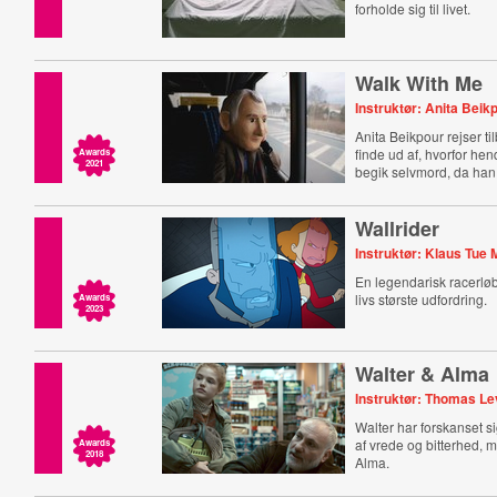
forholde sig til livet.
Walk With Me
Instruktør: Anita Beik
Anita Beikpour rejser til
finde ud af, hvorfor he
Awards
2021
begik selvmord, da han
Wallrider
Instruktør: Klaus Tue
En legendarisk racerløbe
livs største udfordring.
Awards
2023
Walter & Alma
Instruktør: Thomas Le
Walter har forskanset s
af vrede og bitterhed,
Awards
2018
Alma.