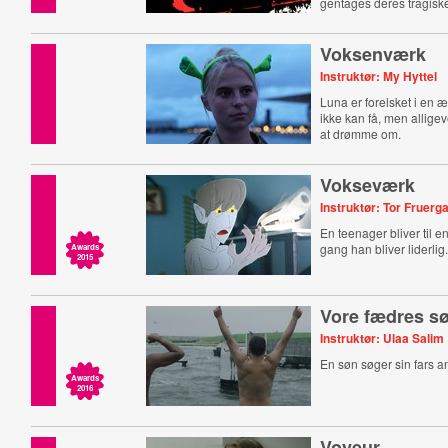
gentages deres tragis
Voksenværk
Instruktør: My Hyttel
Luna er forelsket i en 
ikke kan få, men allige
at drømme om.
Vokseværk
Instruktør: Tor Fruerg
En teenager bliver til e
gang han bliver liderlig
Awards
2015
Vore fædres s
Instruktør: Ulaa Salim
En søn søger sin fars 
Awards
2016
Voyeur