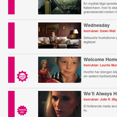
En mystisk tåge spreder
København, hvor to sk
grænselandet mellem li
Wednesday
Instruktør: Dawn Wall
Seksuelle frustrationer 
ægtepar.
Welcome Hom
Instruktør: Laurits M
Hvorfor har drengen klip
sin søsters barbiedukk
Vinder
2019
We’ll Always H
Instruktør: Julie R. Øl
Et forførende møde æn
liv.
Awards
2021