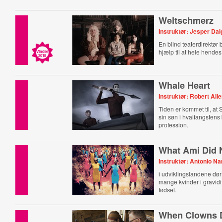
Weltschmerz
Instruktør: Jesper Da
En blind teaterdirektør
hjælp til at hele hendes
Vinder
2018
Whale Heart
Instruktør: Robert All
Tiden er kommet til, at 
sin søn i hvalfangstens
profession.
What Ami Did 
Instruktør: Antonio Na
i udviklingslandene d
mange kvinder i gravidi
fødsel.
When Clowns 