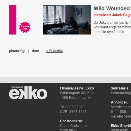
Wild Wounded
Instruktør: Jakob Pag
Da Jakob bliver far, får
voldsomt angstsammenbr
Awards
2023
den lille nye familie.
placering
|
dato
|
alfabetisk
Filmmagasinet Ekko
Sekretariat:
Wildersgade 32, 2. sal
Sekretariat@
1408 København K
Annoncer:
Tlf. 8838 9292
Merete Hell
CVR. 3468 8443
6111 5851
merete@ekko
Chefredaktør:
Claus Christensen
Ekko Shortli
2729 0011
8838 9292