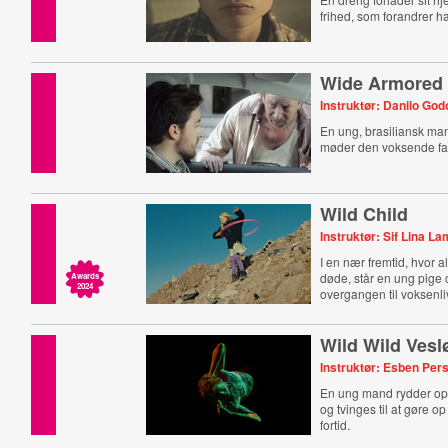
frihed, som forandrer h
Wide Armored
Instruktør: Danilo God
En ung, brasiliansk ma
møder den voksende fat
Wild Child
Instruktør: Sif Lina 
I en nær fremtid, hvor a
døde, står en ung pige 
Awards
2024
overgangen til voksenliv
menstruation.
Wild Wild Vesl
Instruktør: Esben Per
En ung mand rydder op 
og tvinges til at gøre o
fortid.