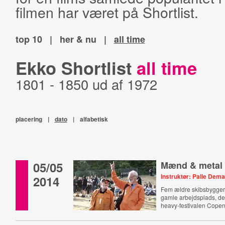
filmen har været på Shortlist.
top 10
|
her & nu
|
all time
Ekko Shortlist
all time
1801 - 1850 ud af 1972
placering
|
dato
|
alfabetisk
05/05
Mænd & metal
Instruktør: Palle Dema
2014
Fem ældre skibsbygger
gamle arbejdsplads, de
heavy-festivalen Copen