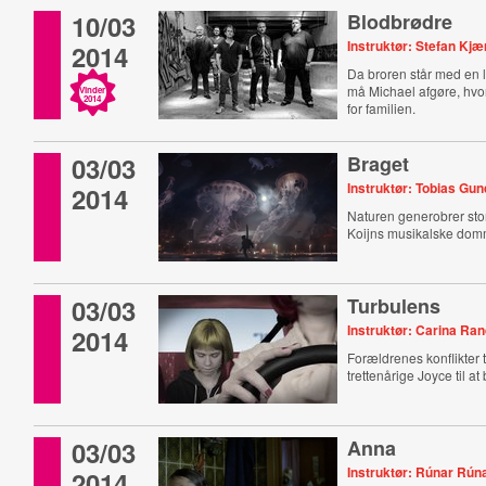
10/03
Blodbrødre
Instruktør: Stefan Kjæ
2014
Da broren står med en l
må Michael afgøre, hvor
Vinder
2014
for familien.
03/03
Braget
Instruktør: Tobias Gu
2014
Naturen generobrer sto
Koijns musikalske dom
03/03
Turbulens
Instruktør: Carina Ra
2014
Forældrenes konflikter 
trettenårige Joyce til at
03/03
Anna
Instruktør: Rúnar Rú
2014