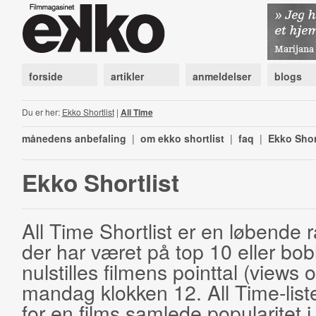
forside
artikler
anmeldelser
blogs
Du er her:
Ekko Shortlist
|
All Time
månedens anbefaling
|
om ekko shortlist
|
faq
|
Ekko Shor
Ekko Shortlist
All Time Shortlist er en løbende ra
der har været på top 10 eller bobl
nulstilles filmens pointtal (views 
mandag klokken 12. All Time-list
for en films samlede popularitet i 