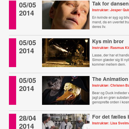
05/05
Tak for dansen
Instruktør: Jesper Qu
2014
En kvinde er syg og bliv
mand, da en uventet tr
deres liv.
05/05
Kys min bror
Instruktør: Rasmus Kl
2014
Lasse, der har et handi
Simon glæder sig til nyt
kommer mellem dem.
05/05
The Animation
Instruktør: Christen 
2014
Bear og Duck indlede
jagt på en grøn substans
genoprette orden i kos
28/04
For det fælles
Instruktør: Lisa Svel
2014