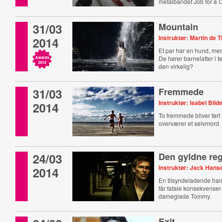
metalbandet Job for a 
31/03
Mountain
Instruktør: Martin de 
2014
Et par har en hund, me
De hører barnelatter i 
Awards
2014
den virkelig?
31/03
Fremmede
Instruktør: Isabel Bild
2014
To fremmede bliver før
overværer et selvmord.
24/03
Den gyldne reg
Instruktør: Jack Hans
2014
En tilsyndeladende har
får fatale konsekvenser
dameglade Tommy.
Exit