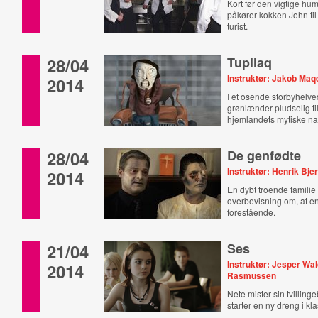
Kort før den vigtige h
påkører kokken John til 
turist.
28/04
Tupilaq
Instruktør: Jakob Maq
2014
I et osende storbyhelv
grønlænder pludselig til
hjemlandets mytiske nat
28/04
De genfødte
Instruktør: Henrik Bj
2014
En dybt troende familie l
overbevisning om, at en
forestående.
21/04
Ses
Instruktør: Jesper Wa
2014
Rasmussen
Nete mister sin tvillin
starter en ny dreng i kl