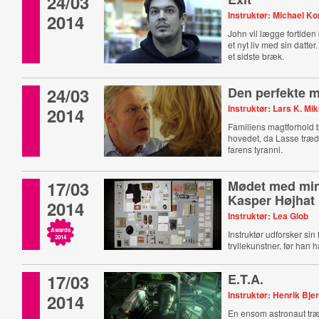
24/03
Instruktør: Michael K
2014
John vil lægge fortiden 
et nyt liv med sin datte
et sidste bræk.
24/03
Den perfekte 
Instruktør: Lars K. Mi
2014
Familiens magtforhold b
hovedet, da Lasse træde
farens tyranni.
17/03
Mødet med min
Kasper Højhat
2014
Instruktør: Lea Glob
Awards
Instruktør udforsker sin 
2014
tryllekunstner, før han 
17/03
E.T.A.
Instruktør: Henrik Bj
2014
En ensom astronaut træ