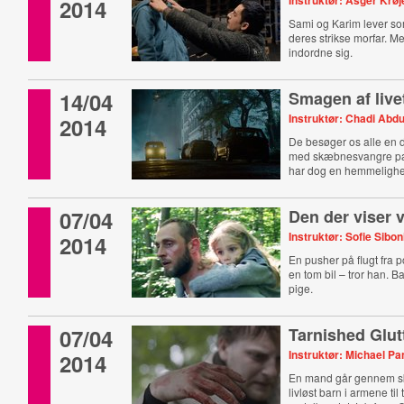
Instruktør: Asger Krøj
2014
Sami og Karim lever so
deres strikse morfar. Me
indordne sig.
14/04
Smagen af live
Instruktør: Chadi Abd
2014
De besøger os alle en 
med skæbnesvangre pa
har dog en hemmeligh
07/04
Den der viser v
Instruktør: Sofie Sibon
2014
En pusher på flugt fra po
en tom bil – tror han. Ba
pige.
07/04
Tarnished Glu
Instruktør: Michael P
2014
En mand går gennem s
livløst barn i armene til