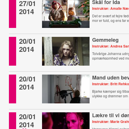
27/01
Skål for Ida
Instruktør: Amalie N
2014
Det er svært at fejre fø
mor er fuld, og ens far e
20/01
Gemmeleg
Instruktør: Andrea S
2014
Tolvårige Johanna udn
opmærksomhed ved mor
20/01
Mand uden be
Instruktør: Britt Rehko
2014
Bjarke kæmper sig tilba
ulykke og drømmer om at
20/01
Lækre til vi dø
Instruktør: Marie Gra
2014
Vampyren Kimmi er forel