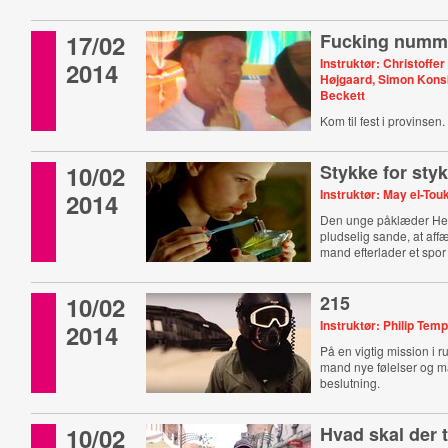
store verden.
17/02
Fucking numm
Instruktør: Christoffe
2014
Højgaard, Simon Kons
Beckett
Kom til fest i provinsen.
10/02
Stykke for sty
Instruktør: May el-Tou
2014
Den unge påklæder He
pludselig sande, at aff
mand efterlader et spor 
10/02
215
Instruktør: Philip Temp
2014
På en vigtig mission i 
mand nye følelser og må
beslutning.
10/02
Hvad skal der t