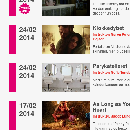
I en lille fiskerby bor en
Verden omkring hende f
Awards
2014
det gør hun også.
24/02
Klokkedybet
Instruktør: Søren Pet
2014
Bojsen
Forfatteren Mads er dyb
skrivning, men pludsel
gammel kærlighed op.
24/02
Parykatelieret
Instruktør: Sofie Tøns
2014
Med hjælp fra Parykateli
kvinder kampen op mod
17/02
As Long as Yo
Heart
2014
Instruktør: Jacob Lu
Til tonerne af Penny Pol
lille garnnøgles først