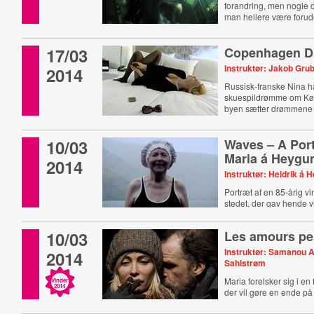
forandring, men nogle o
man hellere være forud
17/03
Copenhagen D
Instruktør: Jakob Gr
2014
Russisk-franske Nina h
skuespildrømme om K
byen sætter drømmene 
10/03
Waves – A Port
Maria á Heyg
2014
Instruktør: Heidrik á
Portræt af en 85-årig v
stedet, der gav hende vil
10/03
Les amours pe
Instruktør: Samanou 
2014
Sahlstrøm
Maria forelsker sig i en f
Vinder
2014
der vil gøre en ende på s