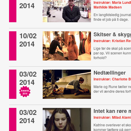
Instruktør: Maria Lun
2014
Mathilde Madsen
En langtidsledig journal
finde et job på ti dage.
10/02
Skitser & skyg
Instruktør: Kristian 
2014
Lige før de skal på scen
par op. Vil scenen kun
forhold?
03/02
Nedtællinger
Instruktør: Charlotte
2014
Marie og Rune tæller 
der vil ændre deres forh
Awards
2014
03/02
Intet kan røre 
Instruktør: Milad Alam
2014
Katrine overlever et sk
kommer tættere på ge