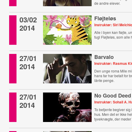
de andre elever.
03/02
Fløjteløs
Instruktør: Siri Melchi
2014
Alle i byen kan fløjte, u
fugl Fløjteløs, som alle 
27/01
Barvalo
Instruktør: Rasmus Kl
2014
Den unge roma Mile mis
hans far har betalt for 
lånte penge.
27/01
No Good Deed
Instruktør: Sohail A. 
2014
To betjente begiver sig 
hus. Men det er ikke he
tyveknægte, der møder