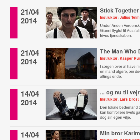
21/04
Stick Together
Instruktør: Julius Tel
2014
Under Anden Verdenskri
Gianni flygtet til Austra
trives fjendskaben.
21/04
The Man Who D
Instruktør: Kasper Ru
2014
I sorgen over at have mi
en mand afgøre, om død
altings ende.
14/04
... og nu til vej
Instruktør: Lars Drost
2014
Den lokale bedemand tr
kan kontrollere livets 
dog sin egen vilje.
14/04
Min bror Kari