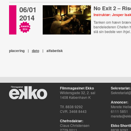
06/01
No Exit 2 – Ri
Instruktør: Jesper Is
2014
Tanken om hævn brænde
bandelederen Chefen tv
Awards
2014
slå sin bedste ven ihjel.
placering
|
dato
|
alfabetisk
Filmmagasinet Ekko
Sekretariat:
Wildersgade 32, 2. sal
Sekretariat@
1408 København K
Annoncer:
Tlf. 8838 9292
Merete Hell
CVR. 3468 8443
6111 5851
merete@ekko
Chefredaktør:
Claus Christensen
Ekko Shortli
2729 0011
8838 9292