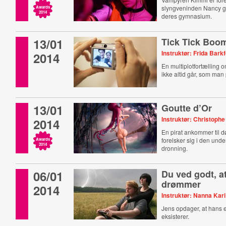
slyngveninden Nancy 
Awards
2014
deres gymnasium.
13/01
Tick Tick Boo
Instruktør: Frida Bark
2014
En multiplotfortælling o
ikke altid går, som man
13/01
Goutte d’Or
Instruktør: Christoph
2014
En pirat ankommer til d
forelsker sig i den und
Awards
2014
dronning.
06/01
Du ved godt, a
drømmer
2014
Instruktør: Nanna Kar
Jens opdager, at hans 
eksisterer.