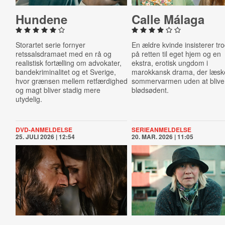
Hundene
Calle Málaga
Storartet serie fornyer
En ældre kvinde insisterer tro
retssalsdramaet med en rå og
på retten til eget hjem og en
realistisk fortælling om advokater,
ekstra, erotisk ungdom i
bandekriminalitet og et Sverige,
marokkansk drama, der læske
hvor grænsen mellem retfærdighed
sommervarmen uden at blive
og magt bliver stadig mere
blødsødent.
utydelig.
DVD-ANMELDELSE
SERIEANMELDELSE
25. JULI 2026 | 12:54
20. MAR. 2026 | 11:05