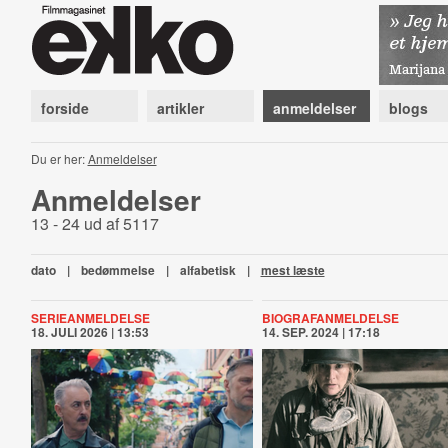
forside
artikler
anmeldelser
blogs
Du er her:
Anmeldelser
Anmeldelser
13 - 24 ud af 5117
dato
|
bedømmelse
|
alfabetisk
|
mest læste
SERIEANMELDELSE
BIOGRAFANMELDELSE
18. JULI 2026 | 13:53
14. SEP. 2024 | 17:18