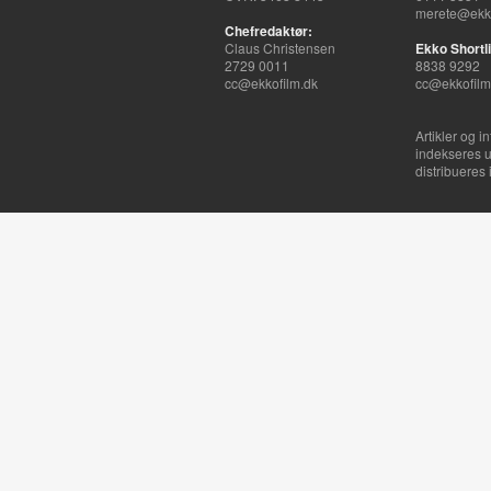
merete@ekko
Chefredaktør:
Claus Christensen
Ekko Shortli
2729 0011
8838 9292
cc@ekkofilm.dk
cc@ekkofilm
Artikler og i
indekseres u
distribueres