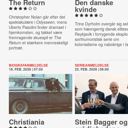
The Return
Den danske
kvinde
Christopher Nolan går efter det
spektakulære i
Odysseen
, mens
Trine Dyrholm overgår sig se
Uberto Pasolini finder dramaet i
som hævngerrig dansk eliteso
hjemkomsten, og takket være
Reykjavik i forrygende eksplo
fremragende skuespil er
The
sorthumoristisk serie om
Return
et stærkere menneskeligt
kolonialisme og nabokrige i I
portræt.
BIOGRAFANMELDELSE
SERIEANMELDELSE
18. FEB. 2026 | 07:50
22. FEB. 2026 | 06:00
Chris­ti­ania
Stein Bagger og