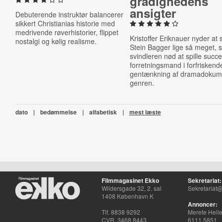
grå­dig­he­dens
ansigter
Debuterende instruktør balancerer
sikkert Christianias historie med
medrivende røverhistorier, flippet
Kristoffer Eriknauer nyder at s
nostalgi og kølig realisme.
Stein Bagger lige så meget,
svindleren nød at spille succe
forretningsmand i forfriskend
gentænkning af dramadokum
genren.
dato
|
bedømmelse
|
alfabetisk
|
mest læste
Filmmagasinet Ekko
Sekretariat:
Wildersgade 32, 2. sal
Sekretariat@
1408 København K
Annoncer:
Tlf. 8838 9292
Merete Hell
CVR. 3468 8443
6111 5851