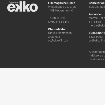
Filmmagasinet Ekko
Sekretariat:
Wildersgade 32, 2. sal
Sekretariat@
1408 København K
Annoncer:
Tlf. 8838 9292
Merete Hell
CVR. 3468 8443
6111 5851
merete@ekko
Chefredaktør:
Claus Christensen
Ekko Shortli
2729 0011
8838 9292
cc@ekkofilm.dk
cc@ekkofilm
Artikler og i
indekseres u
distribueres