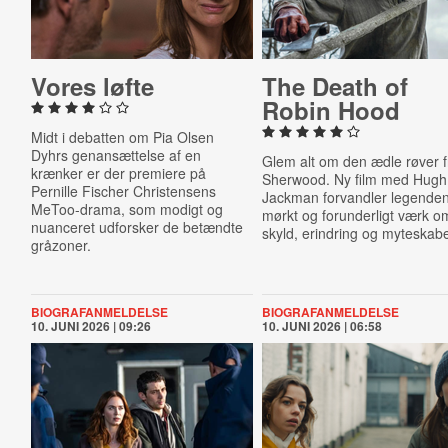
Vores løfte
The Death of
Robin Hood
Midt i debatten om Pia Olsen
Dyhrs genansættelse af en
Glem alt om den ædle røver f
krænker er der premiere på
Sherwood. Ny film med Hugh
Pernille Fischer Christensens
Jackman forvandler legenden 
MeToo-drama, som modigt og
mørkt og forunderligt værk o
nuanceret udforsker de betændte
skyld, erindring og myteskabe
gråzoner.
BIOGRAFANMELDELSE
BIOGRAFANMELDELSE
10. JUNI 2026 | 09:26
10. JUNI 2026 | 06:58