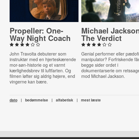
Propeller: One-
Michael Jackso
Way Night Coach
The Verdict
John Travolta debuterer som
Genial performer eller pædofi
instruktør med en hjerteskærende
manipulator? Forfriskende få
mor-søn-historie og et varmt
begge sider ordet i
kærlighedsbrev til luftfarten. Og
dokumentarserie om retssag
filmen løfter sig aldrig højere, end
mod Michael Jackson.
vingerne kan bære.
dato
|
bedømmelse
|
alfabetisk
|
mest læste