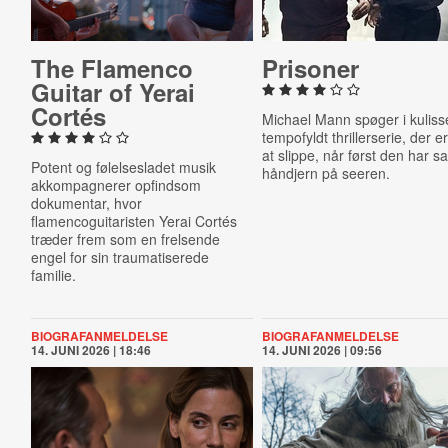
The Flamenco
Prisoner
Guitar of Yerai
Cortés
Michael Mann spøger i kuliss
tempofyldt thrillerserie, der e
at slippe, når først den har sa
Potent og følelsesladet musik
håndjern på seeren.
akkompagnerer opfindsom
dokumentar, hvor
flamencoguitaristen Yerai Cortés
træder frem som en frelsende
engel for sin traumatiserede
familie.
BIOGRAFANMELDELSE
BIOGRAFANMELDELSE
14. JUNI 2026 | 18:46
14. JUNI 2026 | 09:56