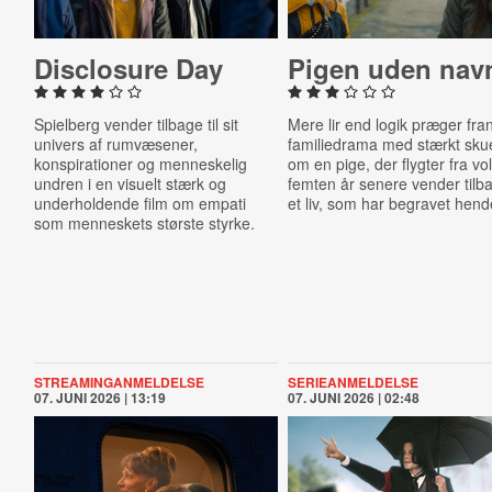
Dis­clos­ure Day
Pigen uden nav
Spielberg vender tilbage til sit
Mere lir end logik præger fra
univers af rumvæsener,
familiedrama med stærkt skue
konspirationer og menneskelig
om en pige, der flygter fra vo
undren i en visuelt stærk og
femten år senere vender tilba
underholdende film om empati
et liv, som har begravet hend
som menneskets største styrke.
STREAMINGANMELDELSE
SERIEANMELDELSE
07. JUNI 2026 | 13:19
07. JUNI 2026 | 02:48