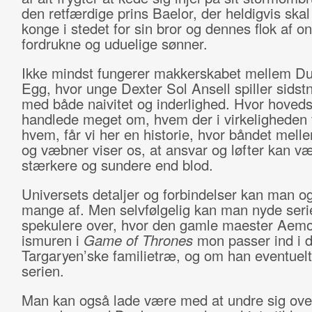
den retfærdige prins Baelor, der heldigvis ska
konge i stedet for sin bror og dennes flok af o
fordrukne og uduelige sønner.
Ikke mindst fungerer makkerskabet mellem D
Egg, hvor unge Dexter Sol Ansell spiller sids
med både naivitet og inderlighed. Hvor hoveds
handlede meget om, hvem der i virkeligheden va
hvem, får vi her en historie, hvor båndet mell
og væbner viser os, at ansvar og løfter kan v
stærkere og sundere end blod.
Universets detaljer og forbindelser kan man og
mange af. Men selvfølgelig kan man nyde seri
spekulere over, hvor den gamle maester Aem
ismuren i
Game of Thrones
mon passer ind i d
Targaryen’ske familietræ, og om han eventuelt
serien.
Man kan også lade være med at undre sig ove