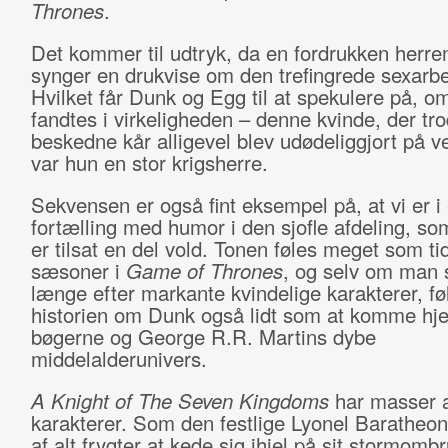
Thrones
.
Det kommer til udtryk, da en fordrukken herr
synger en drukvise om den trefingrede sexarbe
Hvilket får Dunk og Egg til at spekulere på, 
fandtes i virkeligheden – denne kvinde, der tro
beskedne kår alligevel blev udødeliggjort på v
var hun en stor krigsherre.
Sekvensen er også fint eksempel på, at vi er i
fortælling med humor i den sjofle afdeling, som
er tilsat en del vold. Tonen føles meget som tid
sæsoner i
Game of Thrones
, og selv om man 
længe efter markante kvindelige karakterer, fø
historien om Dunk også lidt som at komme hje
bøgerne og George R.R. Martins dybe
middelalderunivers.
A Knight of The Seven Kingdoms
har masser 
karakterer. Som den festlige Lyonel Baratheon
af alt frygter at kede sig ihjel på sit stormombr