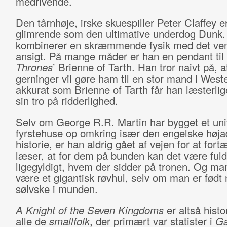
medrivende.
Den tårnhøje, irske skuespiller Peter Claffey e
glimrende som den ultimative underdog Dunk
kombinerer en skræmmende fysik med det ven
ansigt. På mange måder er han en pendant til
Thrones
’ Brienne of Tarth. Han tror naivt på, a
gerninger vil gøre ham til en stor mand i West
akkurat som Brienne of Tarth får han læsterlig
sin tro på ridderlighed.
Selv om George R.R. Martin har bygget et uni
fyrstehuse op omkring især den engelske høja
historie, er han aldrig gået af vejen for at fortæ
læser, at for dem på bunden kan det være ful
ligegyldigt, hvem der sidder på tronen. Og ma
være et gigantisk røvhul, selv om man er født
sølvske i munden.
A Knight of the Seven Kingdoms
er altså hist
alle de
smallfolk
, der primært var statister i
Ga