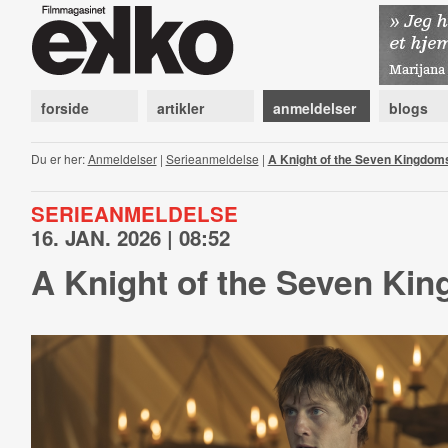
forside
artikler
anmeldelser
blogs
Du er her:
Anmeldelser
|
Serieanmeldelse
|
A Knight of the Seven Kingdom
SERIEANMELDELSE
16. JAN. 2026 | 08:52
A Knight of the Seven Ki