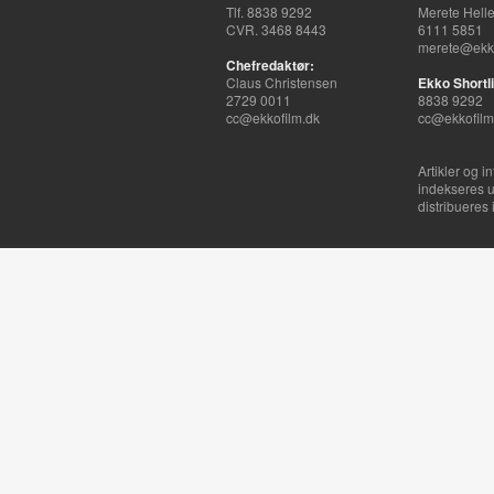
Tlf. 8838 9292
Merete Hell
CVR. 3468 8443
6111 5851
merete@ekko
Chefredaktør:
Claus Christensen
Ekko Shortli
2729 0011
8838 9292
cc@ekkofilm.dk
cc@ekkofilm
Artikler og i
indekseres u
distribueres