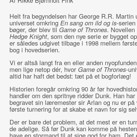
Af Rikke Bjørnholt Fink
Helt fra begyndelsen har George R.R. Martin
universet omkring
En sang om ild og is
-serien
bøger, der blev til
Game of Thrones
. Novellen
Hedge Knight
, som den nye serie er bygget o
er således udgivet tilbage i 1998 mellem førs
bog i hovedserien.
Vi er altså langt fra en eller anden nyopfunden 
men lige netop dér, hvor
Game of Thrones-
uni
altid har haft det bedst: tæt på et bogforlæg!
Historien foregår omkring 90 år før hovedhisto
handler om den spritnye ridder Dunk. Han har
begravet sin læremester sir Arlan og nu er på ve
første turnering for at skabe et navn for sig se
Der er bare det problem, at det mest er en turn
de adelige. Så før Dunk kan komme på heste
have en stormand til at sige god for ham. Det 