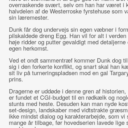
overraskende svært, selv om han har været i k
halvdelen af de Westerroske fyrstehuse som v
sin læremester.
Dunk får dog undervejs sin egen væbner i for
pilskaldede dreng Egg. Han vil for alt i verden
høje ridder og putter gevaldigt med detaljerne
egen herkomst.
Ved et ondt sammentræf kommer Dunk dog til
sig i den forkerte konflikt, og snart skal han 
sit liv på turneringspladsen mod en gal Targar
prins.
Dragerne er uddøde i denne gren af historien,
er fundet et CGI-budget til en rødkælk og nogle
stunts med heste. Desuden kan man nyde kos
set-design, landskaber med vidtstrakte græsm
ikke mindst dialog og karakterarbejde, som vi 
mange år tilbage, før hovedserien lavede lige 