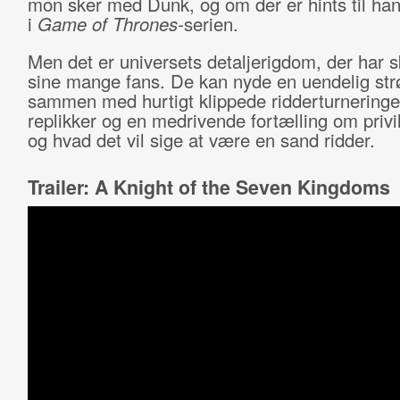
mon sker med Dunk, og om der er hints til h
i
Game of Thrones-
serien.
Men det er universets detaljerigdom, der har s
sine mange fans. De kan nyde en uendelig st
sammen med hurtigt klippede ridderturneringer
replikker og en medrivende fortælling om privile
og hvad det vil sige at være en sand ridder.
Trailer: A Knight of the Seven Kingdoms