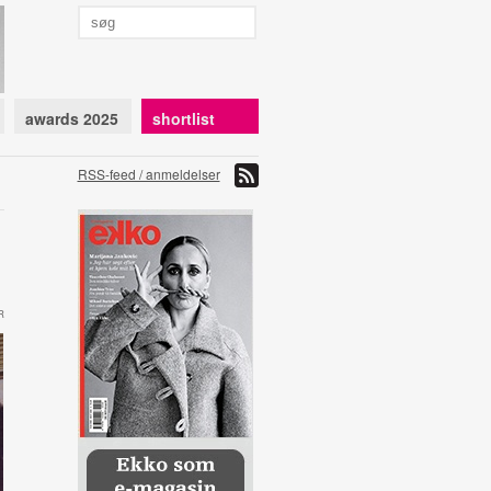
awards 2025
shortlist
RSS-feed / anmeldelser
R