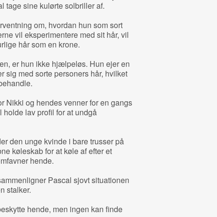
tage sine kulørte solbriller af.
orventning om, hvordan hun som sort
ne vil eksperimentere med sit hår, vil
rlige hår som en krone.
en, er hun ikke hjælpeløs. Hun ejer en
er sig med sorte personers hår, hvilket
t behandle.
or Nikki og hendes venner for en gangs
l holde lav profil for at undgå
der den unge kvinde i bare trusser på
ne køleskab for at køle af efter et
omfavner hende.
 sammenligner Pascal sjovt situationen
n stalker.
beskytte hende, men ingen kan finde