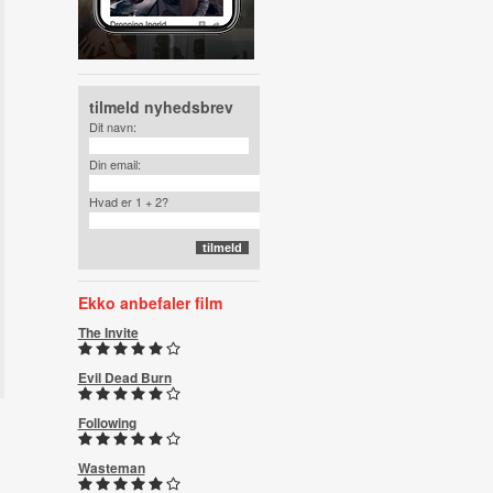
tilmeld nyhedsbrev
Dit navn:
Din email:
Hvad er 1 + 2?
Ekko anbefaler film
The Invite
Evil Dead Burn
Following
Wasteman