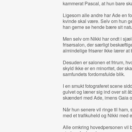
kammerat Pascal, at hun bare skal 
Ligesom alle andre har Ade en f
kvinde skal være. Selv om hun ger
han gerne se hende bære sit natu
Men selv om Nikki har ondt i sjæl
frisørsalon, der særligt beskæftig
almindelige frisører ikke lærer a
Desuden er salonen et frirum, hv
skyld ikke er en minoritet, der ska
samfundets fordomsfulde blik.
I en smukt fotograferet scene sid
gulvet og læner sig ind over sit åb
skænderi med Ade, imens Gaia 
Når hun senere vil ringe til ham,
med et trafikuheld og Nikki med e
Alle omkring hovedpersonen vil 