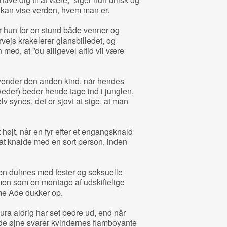
 kan vise verden, hvem man er.
 hun for en stund både venner og
rvejs krakelerer glansbilledet, og
 med, at ”du alligevel altid vil være
ender den anden kind, når hendes
eder) beder hende tage ind i junglen,
elv synes, det er sjovt at sige, at man
øjt, når en fyr efter et engangsknald
m at knalde med en sort person, inden
sen dulmes med fester og seksuelle
rmen som en montage af udskiftelige
me Ade dukker op.
ra aldrig har set bedre ud, end når
e øjne svarer kvindernes flamboyante