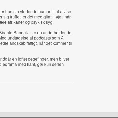
r hun sin vindende humor til at afvise
ig truffet, er det med glimt i øjet, når
ære afrikaner og psykisk syg.
ia Bbaale Bandak – er en underholdende,
 Med undtagelse af podcasts som
A
dielandskab fattigt, når det kommer til
går en løftet pegefinger, men bliver
iedrama med kant, gør kun serien