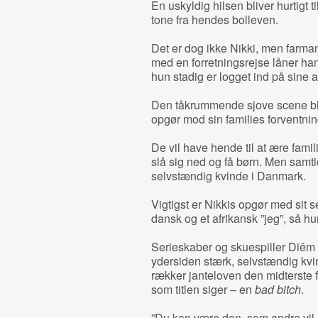
En uskyldig hilsen bliver hurtigt t
tone fra hendes bolleven.
Det er dog ikke Nikki, men farman
med en forretningsrejse låner han
hun stadig er logget ind på sine 
Den tåkrummende sjove scene bli
opgør mod sin families forventnin
De vil have hende til at ære famil
slå sig ned og få børn. Men sam
selvstændig kvinde i Danmark.
Vigtigst er Nikkis opgør med sit se
dansk og et afrikansk ”jeg”, så h
Serieskaber og skuespiller Diêm 
ydersiden stærk, selvstændig kvin
rækker janteloven den midterste f
som titlen siger – en
bad bitch
.
”Du kan være den, som andre vil ha