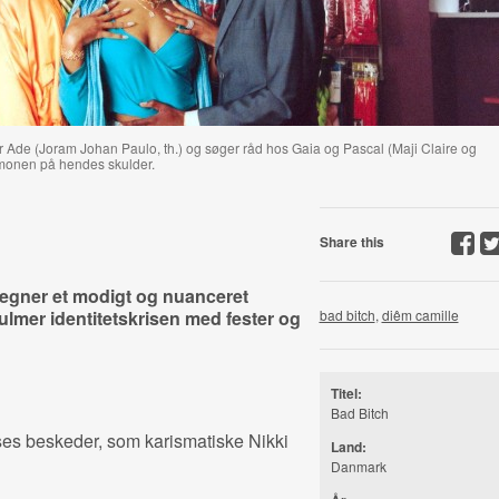
or Ade (Joram Johan Paulo, th.) og søger råd hos Gaia og Pascal (Maji Claire og
æmonen på hendes skulder.
Share this
egner et modigt og nuanceret
dulmer identitetskrisen med fester og
bad bitch
,
diêm camille
Titel:
Bad Bitch
ses beskeder, som karismatiske Nikki
Land:
Danmark