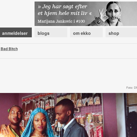
anmeldelser
blogs
om ekko
shop
|
Bad Bitch
Foto: D