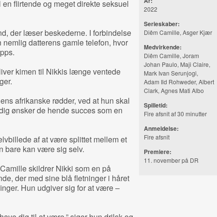
År:
il en flirtende og meget direkte seksuel
2022
Serieskaber:
d, der læser beskederne. I forbindelse
Diêm Camille, Asger Kjær
 nemlig datterens gamle telefon, hvor
Medvirkende:
apps.
Diêm Camille, Joram
Johan Paulo, Maji Claire,
ver kimen til Nikkis længe ventede
Mark Ivan Serunjogi,
ger.
Adam Ild Rohweder,
Albert
Clark, Agnes Mati Albo
iens afrikanske rødder, ved at hun skal
Spilletid:
tidig ønsker de hende succes som en
Fire afsnit af 30 minutter
Anmeldelse:
Fire afsnit
lvbillede af at være splittet mellem et
un bare kan være sig selv.
Premiere:
11. november på DR
Camille skildrer Nikki som en på
de, der med sine blå fletninger i håret
inger. Hun udgiver sig for at være –
ve dig til at være,” siger hun drilsk og