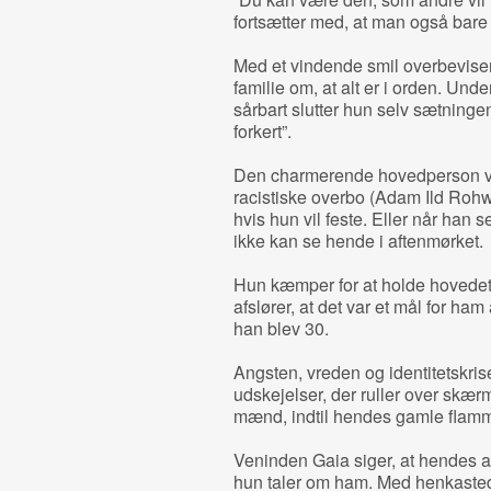
fortsætter med, at man også bare
Med et vindende smil overbeviser
familie om, at alt er i orden. Unde
sårbart slutter hun selv sætningen
forkert”.
Den charmerende hovedperson v
racistiske overbo (Adam Ild Rohw
hvis hun vil feste. Eller når han s
ikke kan se hende i aftenmørket.
Hun kæmper for at holde hovedet h
afslører, at det var et mål for ha
han blev 30.
Angsten, vreden og identitetskri
udskejelser, der ruller over skæ
mænd, indtil hendes gamle flam
Veninden Gaia siger, at hendes au
hun taler om ham. Med henkasted