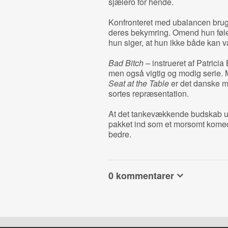
sjælero for hende.
Konfronteret med ubalancen bruge
deres bekymring. Omend hun føler s
hun siger, at hun ikke både kan v
Bad Bitch –
instrueret af Patric
men også vigtig og modig serie.
Seat at the Table
er det danske me
sortes repræsentation.
At det tankevækkende budskab und
pakket ind som et morsomt komed
bedre.
0 kommentarer