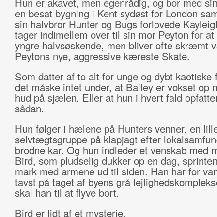
Hun er akavet, men egenrådig, og bor med sin 
en besat bygning i Kent sydøst for London 
sin halvbror Hunter og Bugs forlovede Kayleig
tager indimellem over til sin mor Peyton for a
yngre halvsøskende, men bliver ofte skræmt 
Peytons nye, aggressive kæreste Skate.
Som datter af to alt for unge og dybt kaotiske 
det måske intet under, at Bailey er vokset op
hud på sjælen. Eller at hun i hvert fald opfatter
sådan.
Hun følger i hælene på Hunters venner, en lill
selvtægtsgruppe på klapjagt efter lokalsamfun
brodne kar. Og hun indleder et venskab med
Bird, som pludselig dukker op en dag, sprinte
mark med armene ud til siden. Han har for van
tavst på taget af byens grå lejlighedskompleks
skal han til at flyve bort.
Bird er lidt af et mysterie.