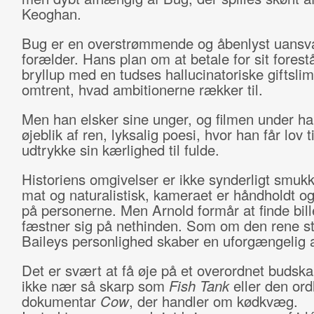
Keoghan.
Bug er en overstrømmende og åbenlyst uansva
forælder. Hans plan om at betale for sit fores
bryllup med en tudses hallucinatoriske giftslim
omtrent, hvad ambitionerne rækker til.
Men han elsker sine unger, og filmen under h
øjeblik af ren, lyksalig poesi, hvor han får lov ti
udtrykke sin kærlighed til fulde.
Historiens omgivelser er ikke synderligt smukk
mat og naturalistisk, kameraet er håndholdt og
på personerne. Men Arnold formår at finde bill
fæstner sig på nethinden. Som om den rene st
Baileys personlighed skaber en uforgængelig 
Det er svært at få øje på et overordnet budsk
ikke nær så skarp som
Fish Tank
eller den ord
dokumentar
Cow
, der handler om kødkvæg.