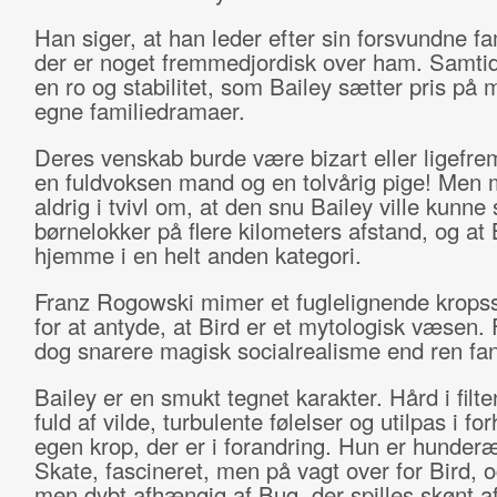
Han siger, at han leder efter sin forsvundne f
der er noget fremmedjordisk over ham. Samtid
en ro og stabilitet, som Bailey sætter pris på m
egne familiedramaer.
Deres venskab burde være bizart eller ligefre
en fuldvoksen mand og en tolvårig pige! Men 
aldrig i tvivl om, at den snu Bailey ville kunne
børnelokker på flere kilometers afstand, og at 
hjemme i en helt anden kategori.
Franz Rogowski mimer et fuglelignende krop
for at antyde, at Bird er et mytologisk væsen. 
dog snarere magisk socialrealisme end ren fan
Bailey er en smukt tegnet karakter. Hård i filt
fuld af vilde, turbulente følelser og utilpas i forh
egen krop, der er i forandring. Hun er hunderæ
Skate, fascineret, men på vagt over for Bird, og
men dybt afhængig af Bug, der spilles skønt a