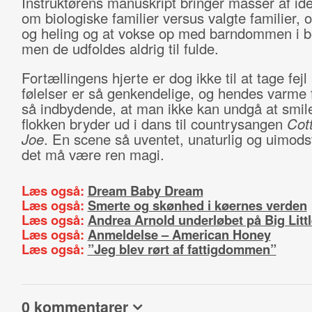
Instruktørens manuskript bringer masser af idée
om biologiske familier versus valgte familier,
og heling og at vokse op med barndommen i b
men de udfoldes aldrig til fulde.
Fortællingens hjerte er dog ikke til at tage fejl
følelser er så genkendelige, og hendes varme f
så indbydende, at man ikke kan undgå at smile
flokken bryder ud i dans til countrysangen
Cot
Joe
. En scene så uventet, unaturlig og uimodst
det må være ren magi.
Læs også:
Dream Baby Dream
Læs også:
Smerte og skønhed i køernes verden
Læs også:
Andrea Arnold underløbet på Big Littl
Læs også:
Anmeldelse – American Honey
Læs også:
”Jeg blev rørt af fattigdommen”
0 kommentarer