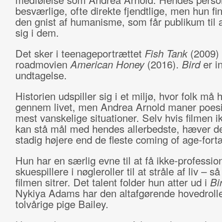
besværlige, ofte direkte fjendtlige, men hun fin
den gnist af humanisme, som får publikum til a
sig i dem.
Det sker i teenageportrættet
Fish Tank
(2009)
roadmovien
American Honey
(2016).
Bird
er i
undtagelse.
Historien udspiller sig i et miljø, hvor folk må h
gennem livet, men Andrea Arnold maner poesi
mest vanskelige situationer. Selv hvis filmen i
kan stå mål med hendes allerbedste, hæver d
stadig højere end de fleste coming of age-fortæ
Hun har en særlig evne til at få ikke-professio
skuespillere i nøgleroller til at stråle af liv – s
filmen sitrer. Det talent folder hun atter ud i
Bi
Nykiya Adams har den altafgørende hovedroll
tolvårige pige Bailey.