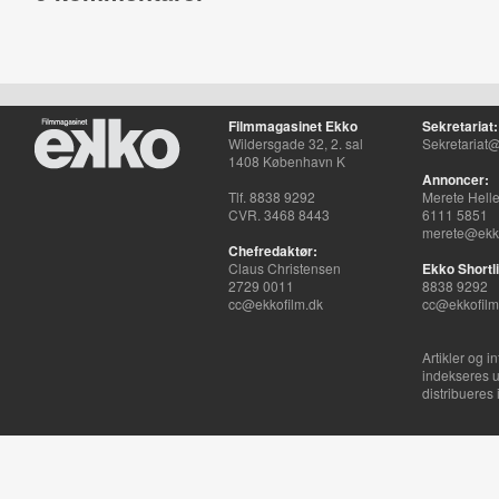
Filmmagasinet Ekko
Sekretariat:
Wildersgade 32, 2. sal
Sekretariat@
1408 København K
Annoncer:
Tlf. 8838 9292
Merete Hell
CVR. 3468 8443
6111 5851
merete@ekko
Chefredaktør:
Claus Christensen
Ekko Shortli
2729 0011
8838 9292
cc@ekkofilm.dk
cc@ekkofilm
Artikler og i
indekseres u
distribueres