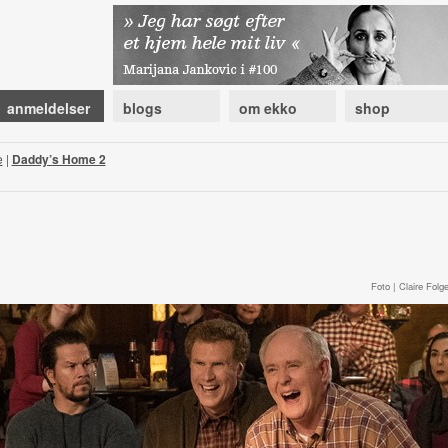
anmeldelser
blogs
om ekko
shop
e
|
Daddy’s Home 2
Foto | Claire Folge