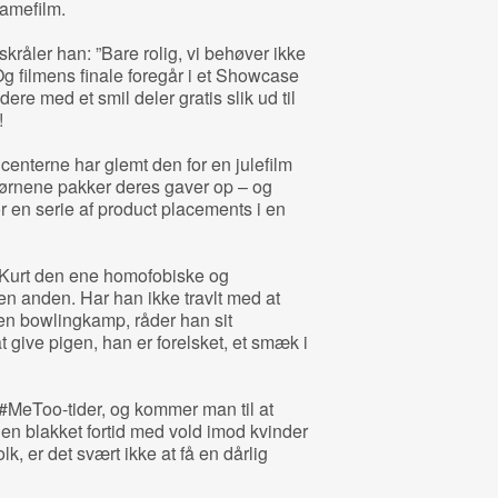
lamefilm.
 skråler han: ”Bare rolig, vi behøver ikke
 Og filmens finale foregår i et Showcase
re med et smil deler gratis slik ud til
!
centerne har glemt den for en julefilm
 børnene pakker deres gaver op – og
r en serie af product placements i en
 Kurt den ene homofobiske og
en anden. Har han ikke travlt med at
en bowlingkamp, råder han sit
 give pigen, han er forelsket, et smæk i
se #MeToo-tider, og kommer man til at
en blakket fortid med vold imod kvinder
lk, er det svært ikke at få en dårlig