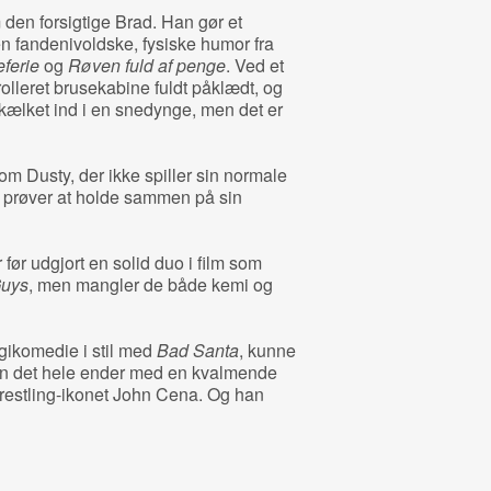
m den forsigtige Brad. Han gør et
n fandenivoldske, fysiske humor fra
eferie
og
Røven fuld af penge
. Ved et
olleret brusekabine fuldt påklædt, og
 kælket ind i en snedynge, men det er
 Dusty, der ikke spiller sin normale
er prøver at holde sammen på sin
før udgjort en solid duo i film som
Guys
, men mangler de både kemi og
gikomedie i stil med
Bad Santa
, kunne
n det hele ender med en kvalmende
restling-ikonet John Cena. Og han