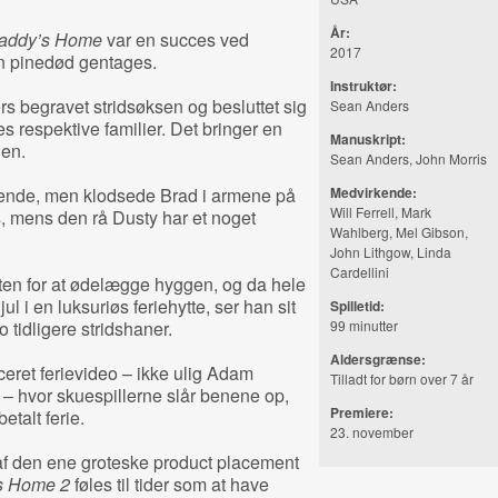
År:
addy’s Home
var en succes ved
2017
ten pinedød gentages.
Instruktør:
rs begravet stridsøksen og besluttet sig
Sean Anders
es respektive familier. Det bringer en
Manuskript:
nen.
Sean Anders, John Morris
nende, men klodsede Brad i armene på
Medvirkende:
Will Ferrell, Mark
ys, mens den rå Dusty har et noget
Wahlberg, Mel Gibson,
John Lithgow, Linda
Cardellini
eaften for at ødelægge hyggen, og da hele
jul i en luksuriøs feriehytte, ser han sit
Spilletid:
to tidligere stridshaner.
99 minutter
Aldersgrænse:
ceret ferievideo – ikke ulig Adam
Tilladt for børn over 7 år
– hvor skuespillerne slår benene op,
Premiere:
etalt ferie.
23. november
t af den ene groteske product placement
s Home 2
føles til tider som at have