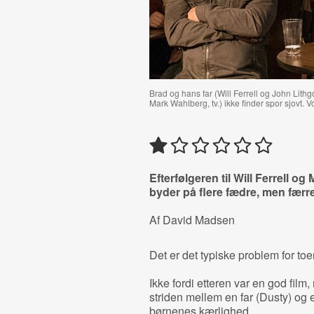
Brad og hans far (Will Ferrell og John Lith
Mark Wahlberg, tv.) ikke finder spor sjovt. V
Efterfølgeren til Will Ferrell 
byder på flere fædre, men færre
Af David Madsen
Det er det typiske problem for toe
Ikke fordi etteren var en god film
striden mellem en far (Dusty) og
børnenes kærlighed.