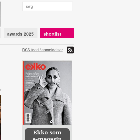
awards 2025
shortlist
RSS-feed / anmeldelser
r