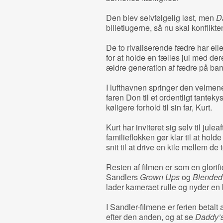
Den blev selvfølgelig løst, men
D
billetlugerne, så nu skal konflik
De to rivaliserende fædre har elle
for at holde en fælles jul med der
ældre generation af fædre på ba
I lufthavnen springer den velme
faren Don til et ordentligt tantek
køligere forhold til sin far, Kurt.
Kurt har inviteret sig selv til jul
familieflokken gør klar til at holde 
snit til at drive en kile mellem de 
Resten af filmen er som en glorifi
Sandlers
Grown Ups
og
Blended
lader kameraet rulle og nyder en b
I Sandler-filmene er ferien betal
efter den anden, og at se
Daddy’