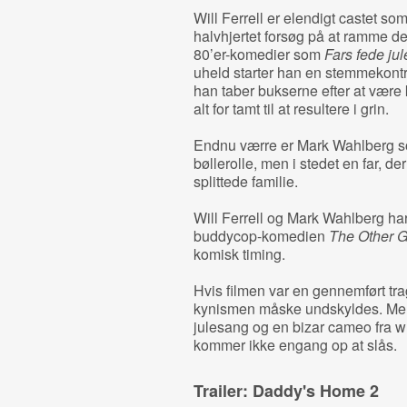
Will Ferrell er elendigt castet so
halvhjertet forsøg på at ramme de
80’er-komedier som
Fars fede jul
uheld starter han en stemmekontr
han taber bukserne efter at være
alt for tamt til at resultere i grin.
Endnu værre er Mark Wahlberg som
bøllerolle, men i stedet en far, d
splittede familie.
Will Ferrell og Mark Wahlberg har 
buddycop-komedien
The Other 
komisk timing.
Hvis filmen var en gennemført tra
kynismen måske undskyldes. Me
julesang og en bizar cameo fra w
kommer ikke engang op at slås.
Trailer: Daddy's Home 2