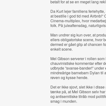
betalt for at se en meget lang rek
Da Kurt lejer familiens feriehytte,
at bestille i god tid med Airbnb!”
Cinema-multiplex, hvor medarbejde
folk. På juleaftensdag, naturligvis
Man undrer sig kun over, at produ
ellers obligatoriske scene, hvor
dermed er gået glip af chancen fo
enkelt scene.
Mel Gibson serverer i rollen som
chauvinistiske kommentar efter d
udbryde ”svanse-bander!” under 
mindreårige barnebarn Dylan til at
røven og kysse hende.
Det er ikke sjovt, slet ikke i dis
tænke på, at Mel Gibson selv har 
og antisemitiske tilråb mod politifo
smag i munden.