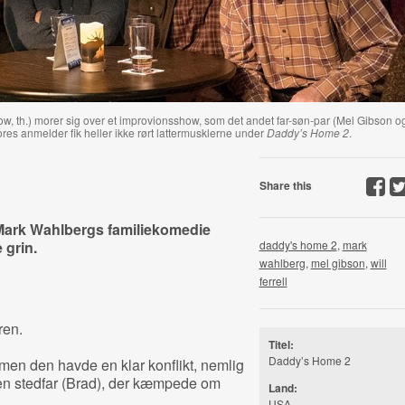
gow, th.) morer sig over et improvionsshow, som det andet far-søn-par (Mel Gibson o
ores anmelder fik heller ikke rørt lattermusklerne under
Daddy’s Home 2
.
Share this
og Mark Wahlbergs familiekomedie
 grin.
daddy's home 2
,
mark
wahlberg
,
mel gibson
,
will
ferrell
ren.
Titel:
Daddy’s Home 2
, men den havde en klar konflikt, nemlig
 en stedfar (Brad), der kæmpede om
Land:
USA