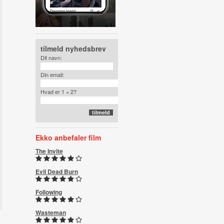
tilmeld nyhedsbrev
Dit navn:
Din email:
Hvad er 1 + 2?
Ekko anbefaler film
The Invite
Evil Dead Burn
Following
Wasteman