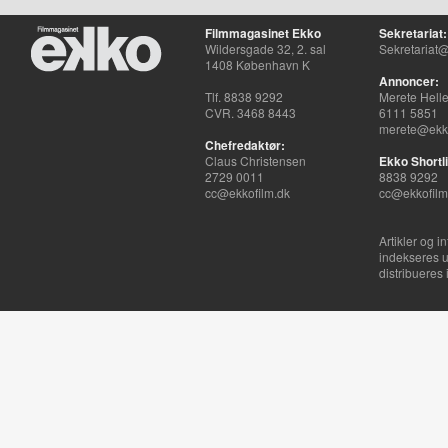
Filmmagasinet Ekko
Sekretariat:
Wildersgade 32, 2. sal
Sekretariat@
1408 København K
Annoncer:
Tlf. 8838 9292
Merete Hell
CVR. 3468 8443
6111 5851
merete@ekko
Chefredaktør:
Claus Christensen
Ekko Shortli
2729 0011
8838 9292
cc@ekkofilm.dk
cc@ekkofilm
Artikler og i
indekseres u
distribueres