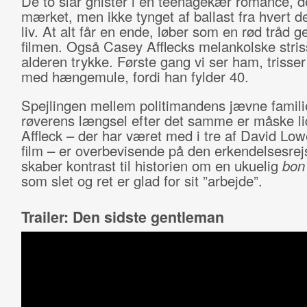
De to slår gnister i en teenagekær romance, d
mærket, men ikke tynget af ballast fra hvert d
liv. At alt får en ende, løber som en rød tråd 
filmen. Også Casey Afflecks melankolske striss
alderen trykke. Første gang vi ser ham, trisser
med hængemule, fordi han fylder 40.
Spejlingen mellem politimandens jævne famili
røverens længsel efter det samme er måske lid
Affleck – der har været med i tre af David Lowe
film – er overbevisende på den erkendelsesrej
skaber kontrast til historien om en ukuelig
bon
som slet og ret er glad for sit ”arbejde”.
Trailer: Den sidste gentleman