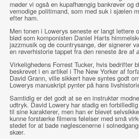
møder vi også en kupafhængig bankrøver og 
vemodige politimand, som med suk i sjælen 
efter ham.
Men tonen i Lowerys seneste er langt lettere o
blød som komponisten Daniel Harts himmelsk
jazzmusik og de countrysange, der signerer 
en røverhistorie tappet fra den reneste åre af
Virkelighedens Forrest Tucker, hvis bedrifter b
beskrevet i en artikel i The New Yorker af forf
David Grann, ville sikkert have syntes godt o
Lowerys manuskript pynter på hans livshistori
Samtidig er det godt at se en instruktør modne 
udtryk. David Lowery har stadig en forbilledli
til sine karakterer, men han er blevet selvsikker
kunne forstærke filmens følelser med små virk
stedet for at bade nøglescenerne i solnedgang
skær.