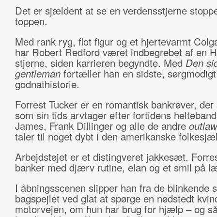
Det er sjældent at se en verdensstjerne stopp
toppen.
Med rank ryg, flot figur og et hjertevarmt Colg
har Robert Redford været indbegrebet af en 
stjerne, siden karrieren begyndte. Med
Den si
gentleman
fortæller han en sidste, sørgmodig
godnathistorie.
Forrest Tucker er en romantisk bankrøver, der 
som sin tids arvtager efter fortidens helteband
James, Frank Dillinger og alle de andre
outla
taler til noget dybt i den amerikanske folkesjæl
Arbejdstøjet er et distingveret jakkesæt. Forre
banker med djærv rutine, elan og et smil på l
I åbningsscenen slipper han fra de blinkende s
bagspejlet ved glat at spørge en nødstedt kvin
motorvejen, om hun har brug for hjælp – og s