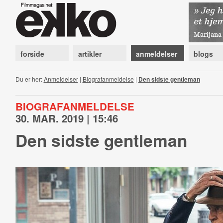
forside
artikler
anmeldelser
blogs
Du er her:
Anmeldelser
|
Biografanmeldelse
|
Den sidste gentleman
BIOGRAFANMELDELSE
30. MAR. 2019 | 15:46
Den sidste gentleman