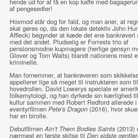
hende ud for at få en kop kaffe med bagageru
af pengesedler!
Hovmod står dog for fald, og man aner, at reg
skal gøres op, da den lokale detektiv John Hu
Affleck) begynder at kæde det ene bankrøver
med det andet. Pludselig er Forrests trio af
pensionsmodne kupmagere (herlige gensyn 
Glover og Tom Waits) blandt nationens mest e
kriminelle.
Man fornemmer, at bankrøveren som skikkels
appellerer lige så meget til instruktøren som til
hovedrollen. David Lowerys speciale er ameri
folkemytologi, og han dyrkede sin kærlighed ti
kultur sammen med Robert Redford allerede i
eventyrfilmen
Pete’s Dragon
(2016), hvor skue
har en birolle.
Debutfilmen
Ain’t Them Bodies Saints
(2013)
nærmest en første skitse til
Den sidste gentl