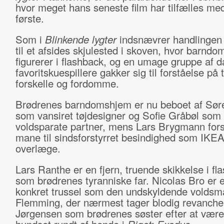
hvor meget hans seneste film har tilfælles me
første.
Som i
Blinkende lygter
indsnævrer handlingen 
til et afsides skjulested i skoven, hvor barnd
figurerer i flashback, og en umage gruppe af d
favoritskuespillere gakker sig til forståelse på 
forskelle og fordomme.
Brødrenes barndomshjem er nu beboet af Sør
som vansiret tøjdesigner og Sofie Gråbøl som
voldsparate partner, mens Lars Brygmann fors
mane til sindsforstyrret besindighed som IKE
overlæge.
Lars Ranthe er en fjern, truende skikkelse i fl
som brødrenes tyranniske far. Nicolas Bro er 
konkret trussel som den undskyldende voldsm
Flemming, der nærmest tager blodig revanche
Jørgensen som brødrenes søster efter at være