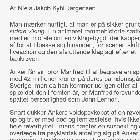
Af Niels Jakob Kyhl Jørgensen
Man mærker hurtigt, at man er på sikker grun
sidste viking
. En animeret rammehistorie sætt
med en morale om en vikingebygd, der kappe
af for at tilpasse sig hinanden, før scenen skifte
liveaction og den afsluttende klapjagt efter et
bankrøveri.
Anker får sin bror Manfred til at begrave en s
med 42 millioner kroner på deres barndomsgår
Sverige, men da han kommer ud igen efter at
spjældet den i femten år, er Manfred forsvunde
spaltet personlighed som John Lennon.
Snart dukker Ankers voldspsykopat af en røve
op og truer med død og lemlæstelse, hvis ikke
hele røverbyttet. Imens hægter en suspekt og 
overlæge fra psykiatrisk afdeling sig på Anker 
genforene The Beatles med et par andre skizo