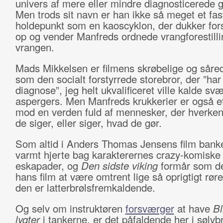
univers af mere eller mindre diagnosticerede g
Men trods sit navn er han ikke så meget et fas
holdepunkt som en kaoscyklon, der dukker for
op og vender Manfreds ordnede vrangforestilli
vrangen.
Mads Mikkelsen er filmens skrøbelige og såre
som den socialt forstyrrede storebror, der ”har
diagnose”, jeg helt ukvalificeret ville kalde svæ
aspergers. Men Manfreds krukkerier er også e
mod en verden fuld af mennesker, der hverken
de siger, eller siger, hvad de gør.
Som altid i Anders Thomas Jensens film banke
varmt hjerte bag karakterernes crazy-komiske
eskapader, og
Den sidste viking
formår som de
hans film at være omtrent lige så oprigtigt rø
den er latterbrølsfremkaldende.
Og selv om instruktøren
forsværger
at have
Bl
lygter
i tankerne, er det påfaldende her i sølvbr