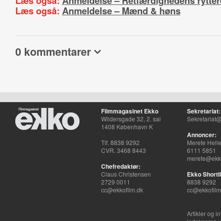
Læs også:
Anmeldelse – Retfærdighedens rytter
Læs også:
Anmeldelse – Mænd & høns
0 kommentarer
Filmmagasinet Ekko
Sekretariat:
Wildersgade 32, 2. sal
Sekretariat@
1408 København K
Annoncer:
Tlf. 8838 9292
Merete Hell
CVR. 3468 8443
6111 5851
merete@ekko
Chefredaktør:
Claus Christensen
Ekko Shortli
2729 0011
8838 9292
cc@ekkofilm.dk
cc@ekkofilm
Artikler og i