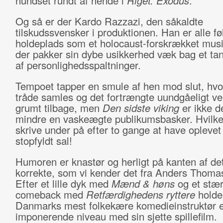
hundset rundt af hende i
Riget: Exodus
.
Og så er der Kardo Razzazi, den såkaldte
tilskudssvensker i produktionen. Han er alle fø
holdeplads som et holocaust-forskrækket musi
der pakker sin dybe usikkerhed væk bag et ta
af personlighedsspaltninger.
Tempoet tapper en smule af hen mod slut, hvor
tråde samles og det fortrængte uundgåeligt v
grumt tilbage, men
Den sidste viking
er ikke d
mindre en vaskeægte publikumsbasker. Hvilke
skrive under på efter to gange at have oplevet
stopfyldt sal!
Humoren er knastør og herligt på kanten af det
korrekte, som vi kender det fra Anders Thoma
Efter et lille dyk med
Mænd & høns
og et stær
comeback med
Retfærdighedens ryttere
holde
Danmarks mest folkekære komedieinstruktør e
imponerende niveau med sin sjette spillefilm.