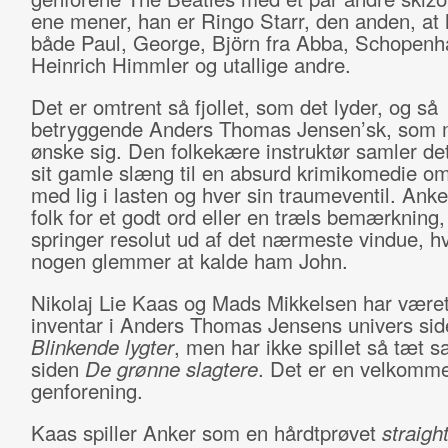
ene mener, han er Ringo Starr, den anden, at 
både Paul, George, Björn fra Abba, Schopenh
Heinrich Himmler og utallige andre.
Det er omtrent så fjollet, som det lyder, og så
betryggende Anders Thomas Jensen’sk, som
ønske sig. Den folkekære instruktør samler de
sit gamle slæng til en absurd krimikomedie om
med lig i lasten og hver sin traumeventil. Ank
folk for et godt ord eller en træls bemærkning
springer resolut ud af det nærmeste vindue, h
nogen glemmer at kalde ham John.
Nikolaj Lie Kaas og Mads Mikkelsen har været
inventar i Anders Thomas Jensens univers sid
Blinkende lygter
, men har ikke spillet så tæt
siden
De grønne slagtere
. Det er en velkomm
genforening.
Kaas spiller Anker som en hårdtprøvet
straigh