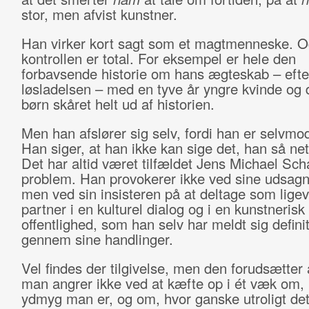
stor, men afvist kunstner.
Han virker kort sagt som et magtmenneske. O
kontrollen er total. For eksempel er hele den
forbavsende historie om hans ægteskab – efte
løsladelsen – med en tyve år yngre kvinde og 
børn skåret helt ud af historien.
Men han afslører sig selv, fordi han er selvmo
Han siger, at han ikke kan sige det, han så net
Det har altid været tilfældet Jens Michael Sc
problem. Han provokerer ikke ved sine udsagn,
men ved sin insisteren på at deltage som lige
partner i en kulturel dialog og i en kunstnerisk
offentlighed, som han selv har meldt sig definit
gennem sine handlinger.
Vel findes der tilgivelse, men den forudsætter
man angrer ikke ved at kæfte op i ét væk om,
ydmyg man er, og om, hvor ganske utroligt det 