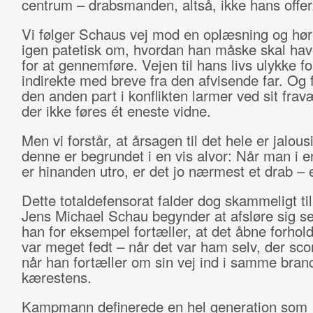
centrum – drabsmanden, altså, ikke hans offer
Vi følger Schaus vej mod en oplæsning og hør
igen patetisk om, hvordan han måske skal ha
for at gennemføre. Vejen til hans livs ulykke fo
indirekte med breve fra den afvisende far. Og 
den anden part i konflikten larmer ved sit fravæ
der ikke føres ét eneste vidne.
Men vi forstår, at årsagen til det hele er jalousi
denne er begrundet i en vis alvor: Når man i en
er hinanden utro, er det jo nærmest et drab – e
Dette totaldefensorat falder dog skammeligt til
Jens Michael Schau begynder at afsløre sig se
han for eksempel fortæller, at det åbne forhol
var meget fedt – når det var ham selv, der sco
når han fortæller om sin vej ind i samme bra
kærestens.
Kampmann definerede en hel generation som