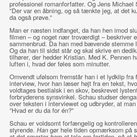
professionel romanforfatter. Og Jens Michael
”Der var en åbning, og så tænkte jeg, at det k
da også prøve.”
Man er næsten indfanget, da han hen imod slu
filmen – og noget nær troværdigt – beskriver 
sammenbrud. Da han med bævende stemme l
Og da han til sidst står og skal skrive en dedika
tilhører, der hedder Kristian. Med K. Pennen 
luften i, hvad der føles som minutter.
Omvendt ufølsom fremstår han i et lydklip fra f
interview, hvor han læser højt fra en tekst, hv
voldtages bestialsk i en skov, beskrevet lystent
forbryderens synsvinkel. Schau studser denga
over teksten i interviewet og udbryder, at man
”Hvad er du da for én?”
Schau er voldsomt forfængelig og kontrollere
styrende.
Han
gør hele tiden opmærksom på si
at det smerter
ham
at tale om fortiden, på at
h