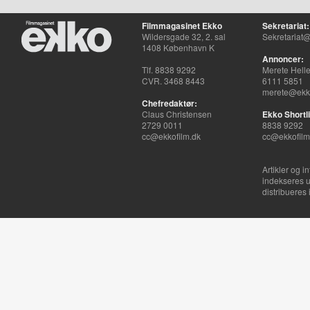
Filmmagasinet Ekko
Sekretariat:
Wildersgade 32, 2. sal
Sekretariat@
1408 København K
Annoncer:
Tlf. 8838 9292
Merete Hell
CVR. 3468 8443
6111 5851
merete@ekko
Chefredaktør:
Claus Christensen
Ekko Shortli
2729 0011
8838 9292
cc@ekkofilm.dk
cc@ekkofilm
Artikler og i
indekseres u
distribueres