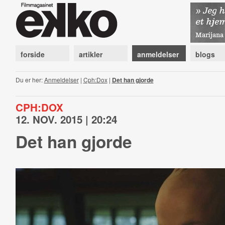
forside
artikler
anmeldelser
blogs
Du er her:
Anmeldelser
|
Cph:Dox
|
Det han gjorde
CPH:DOX
12. NOV. 2015 | 20:24
Det han gjorde