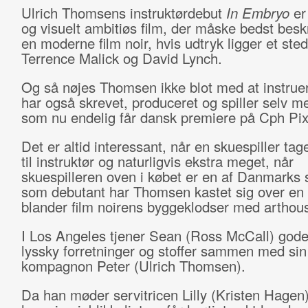
Ulrich Thomsens instruktørdebut
In Embryo
er
og visuelt ambitiøs film, der måske bedst bes
en moderne film noir, hvis udtryk ligger et st
Terrence Malick og David Lynch.
Og så nøjes Thomsen ikke blot med at instrue
har også skrevet, produceret og spiller selv me
som nu endelig får dansk premiere på Cph Pix
Det er altid interessant, når en skuespiller tag
til instruktør og naturligvis ekstra meget, når
skuespilleren oven i købet er en af Danmarks 
som debutant har Thomsen kastet sig over en f
blander film noirens byggeklodser med arthou
I Los Angeles tjener Sean (Ross McCall) god
lyssky forretninger og stoffer sammen med sin
kompagnon Peter (Ulrich Thomsen).
Da han møder servitricen Lilly (Kristen Hagen)