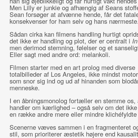
han sig øjeblikkeligt og får hurtigt vakt hendes
Men Lilly er junkie og afhængig af Seans stoff
Sean forsøger at afvænne hende, får det fatal
konsekvenser for ham selv og hans nærmeste
Sådan cirka kan filmens handling hurtigt oprids
det ikke er handling og plot, der er centralt i
I
men derimod stemning, følelser og et sanseligt
Eller sagt med andre ord: melankoli.
Filmen starter med en art prolog med diverse
totalbilleder af Los Angeles, ikke mindst motor
som snor sig ind og ud af hinanden som blodår
menneske.
I en åbningsmonolog fortæller en stemme os, a
handler om kærlighed – også selv om det ikke
en række andre mere eller mindre klichéfyldte f
Scenerne væves sammen i en fragmenteret o
stil, som prioriterer æstetik højere end kausali