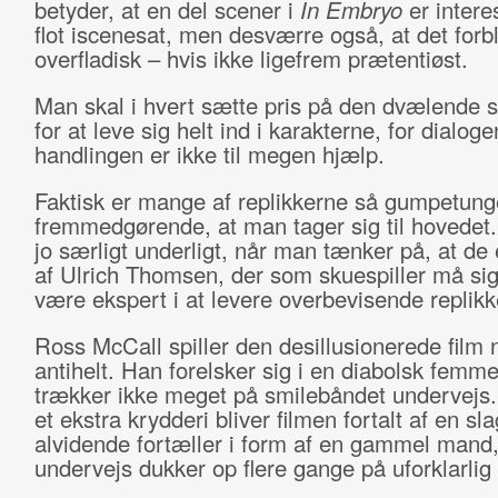
betyder, at en del scener i
In Embryo
er intere
flot iscenesat, men desværre også, at det forb
overfladisk – hvis ikke ligefrem prætentiøst.
Man skal i hvert sætte pris på den dvælende 
for at leve sig helt ind i karakterne, for dialog
handlingen er ikke til megen hjælp.
Faktisk er mange af replikkerne så gumpetung
fremmedgørende, at man tager sig til hovedet.
jo særligt underligt, når man tænker på, at de 
af Ulrich Thomsen, der som skuespiller må sig
være ekspert i at levere overbevisende replikk
Ross McCall spiller den desillusionerede film n
antihelt. Han forelsker sig i en diabolsk femme
trækker ikke meget på smilebåndet undervejs
et ekstra krydderi bliver filmen fortalt af en sl
alvidende fortæller i form af en gammel mand,
undervejs dukker op flere gange på uforklarlig 