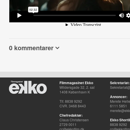
0 kommentarer
Filmmagasinet Ekko
Sekretariat:
Wildersgade 32, 2. sal
Sekretariat@
1408 København K
Annoncer:
Tlf. 8838 9292
Merete Hell
CVR. 3468 8443
6111 5851
merete@ekko
Chefredaktør:
Claus Christensen
Ekko Shortli
2729 0011
8838 9292
cc@ekkofilm.dk
cc@ekkofilm