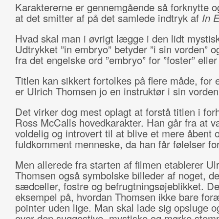
Karaktererne er gennemgående så forknytte og
at det smitter af på det samlede indtryk af
In 
Hvad skal man i øvrigt lægge i den lidt mystisk
Udtrykket ”in embryo” betyder ”i sin vorden” 
fra det engelske ord ”embryo” for ”foster” eller 
Titlen kan sikkert fortolkes på flere måde, for
er Ulrich Thomsen jo en instruktør i sin vorden
Det virker dog mest oplagt at forstå titlen i forh
Ross McCalls hovedkarakter. Han går fra at 
voldelig og introvert til at blive et mere åbent 
fuldkomment menneske, da han får følelser for 
Men allerede fra starten af filmen etablerer Ul
Thomsen også symbolske billeder af noget, der
sædceller, fostre og befrugtningsøjeblikket. De
eksempel på, hvordan Thomsen ikke bare foræ
pointer uden lige. Man skal lade sig opsluge o
over den suggestive, mystiske og mørke stemn