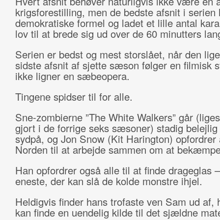
Hvert afsnit behøver naturligvis ikke være en a
krigsforestilling, men de bedste afsnit i serien 
demokratiske formel og ladet et lille antal kara
lov til at brede sig ud over de 60 minutters lan
Serien er bedst og mest storslået, når den lig
sidste afsnit af sjette sæson følger en filmisk s
ikke ligner en sæbeopera.
Tingene spidser til for alle.
Sne-zombierne ”The White Walkers” går (lige
gjort i de forrige seks sæsoner) stadig belejli
sydpå, og Jon Snow (Kit Harington) opfordrer a
Norden til at arbejde sammen om at bekæmp
Han opfordrer også alle til at finde drageglas –
eneste, der kan slå de kolde monstre ihjel.
Heldigvis finder hans trofaste ven Sam ud af, 
kan finde en uendelig kilde til det sjældne mate