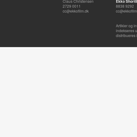
Claus Christensen
Ekko Shortli
2729 0011
8838 9292
cc@ekkofilm.dk
cc@ekkofilm
Artikler og i
indekseres u
distribueres