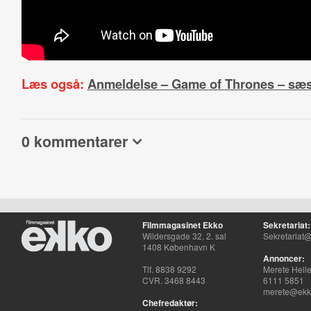
Læs også:
Anmeldelse – Game of Thrones – sæ
0 kommentarer
Filmmagasinet Ekko
Sekretariat:
Wildersgade 32, 2. sal
Sekretariat@
1408 København K
Annoncer:
Tlf. 8838 9292
Merete Hell
CVR. 3468 8443
6111 5851
merete@ekko
Chefredaktør: