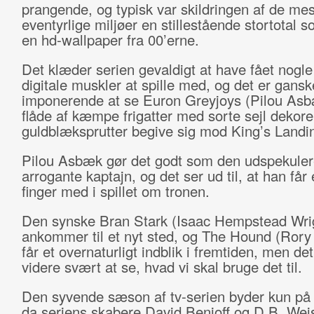
prangende, og typisk var skildringen af de mes
eventyrlige miljøer en stillestående stortotal 
en hd-wallpaper fra 00’erne.
Det klæder serien gevaldigt at have fået nogle
digitale muskler at spille med, og det er gansk
imponerende at se Euron Greyjoys (Pilou Asb
flåde af kæmpe frigatter med sorte sejl dekor
guldblæksprutter begive sig mod King’s Landi
Pilou Asbæk gør det godt som den udspekule
arrogante kaptajn, og det ser ud til, at han får 
finger med i spillet om tronen.
Den synske Bran Stark (Isaac Hempstead Wri
ankommer til et nyt sted, og The Hound (Ror
får et overnaturligt indblik i fremtiden, men det 
videre svært at se, hvad vi skal bruge det til.
Den syvende sæson af tv-serien byder kun på s
da seriens skabere David Benioff og D.B. Wei