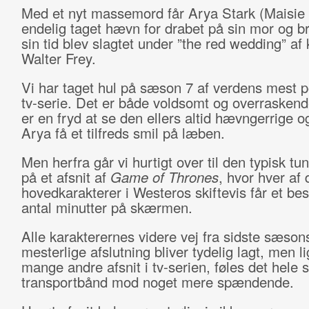
Med et nyt massemord får Arya Stark (Maisie 
endelig taget hævn for drabet på sin mor og br
sin tid blev slagtet under ”the red wedding” af
Walter Frey.
Vi har taget hul på sæson 7 af verdens mest 
tv-serie. Det er både voldsomt og overraskend
er en fryd at se den ellers altid hævngerrige og
Arya få et tilfreds smil på læben.
Men herfra går vi hurtigt over til den typisk tu
på et afsnit af
Game of Thrones
, hvor hver af
hovedkarakterer i Westeros skiftevis får et be
antal minutter på skærmen.
Alle karakterernes videre vej fra sidste sæson
mesterlige afslutning bliver tydelig lagt, men 
mange andre afsnit i tv-serien, føles det hele 
transportbånd mod noget mere spændende.