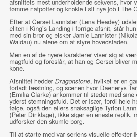
afsnittets mest underholdende sekvens, hvor v
tømme natpotter og knokle i sit nye job i The C
Efter at Cersei Lannister (Lena Headey) udsle
eliten i King’s Landing i forrige afsnit, står 
med sin bror og elsker Jamie Lannister (Nikola
Waldau) nu alene om at styre hovedstaden.
Men en af de nyere karakterer viser sig at vær
magtfuld og foreslår, at han og Cersei bliver 
kone.
Afsnittet hedder
Dragonstone
, hvilket er en g
forladt fæstning, og scenen hvor Daenerys Ta
(Emilia Clarke) ankommer til stedet med sine 
yderst stemningsfuld. Det er især, fordi hele 
følge, også den ellers snaksaglige Tyrion Lann
(Peter Dinklage), ikke siger en eneste replik,
udforsker den skumle borg.
Til at starte med var seriens visuelle effekter i