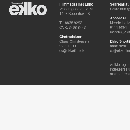
Filmmagasinet Ekko
Sekretariat:
Wildersgade 32, 2. sal
Sekretariat@
1408 København K
Annoncer:
Tlf. 8838 9292
Merete Hell
CVR. 3468 8443
6111 5851
merete@ekko
Chefredaktør:
Claus Christensen
Ekko Shortli
2729 0011
8838 9292
cc@ekkofilm.dk
cc@ekkofilm
Artikler og i
indekseres u
distribueres