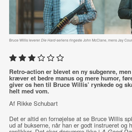
Bruce Willis leverer
Die Hard
-seriens ringeste John McClane, mens Jay Court
Retro-action er blevet en ny subgenre, men
kræver et bedre manus og mere humor, før
giver os hen til Bruce Willis’ rynkede og s
helt med vom.
Af Rikke Schubart
Det er altid en fornøjelse at se Bruce Willis sp
ud af bukserne, når han er godt instrueret og 
replikker. Det sker desværre ikke i
A Good Day