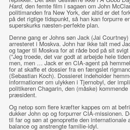
Hard,
den femte film i sagaen om John McClane
politimanden fra New York, der altid er det for
på det rigtige tidspunkt, så han kan forpurre e
superskurks næsten-perfekte plan.
Denne gang er Johns søn Jack (Jai Courtney) 
arresteret i Moskva. John har ikke talt med Jac
og tager til Moskva for at råde bod på sit svigt
(”Jeg troede, det var godt at arbejde hele tide
men, men … Jack er en CIA-agent på hemmel
for at skaffe et dossier fra en fængslet rigma
(Sebastian Koch). Dossieret indeholder hemm
informationer om ulykken i Tjernobyl, der impl
politikeren Chagarin, den (måske) kommende 
præsident.
Og netop som flere kræfter kappes om at befr
dukker John op og forpurrer CIA-missionen. D
til far og søn at genoprette den internationale
balance og anstrengte familie-idyl.