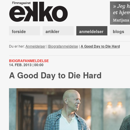
forside
artikler
anmeldelser
blogs
Du er her:
Anmeldelser
|
Biografanmeldelse
|
A Good Day to Die Hard
BIOGRAFANMELDELSE
14. FEB. 2013 | 00:00
A Good Day to Die Hard