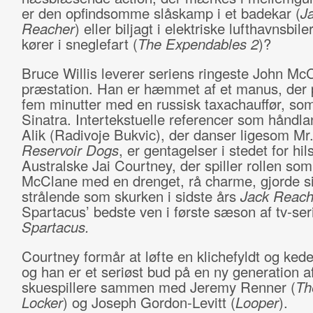
er den opfindsomme slåskamp i et badekar (
J
Reacher
) eller biljagt i elektriske lufthavnsbil
kører i sneglefart (
The Expendables 2
)?
Bruce Willis leverer seriens ringeste John Mc
præstation. Han er hæmmet af et manus, der p
fem minutter med en russisk taxachauffør, so
Sinatra. Intertekstuelle referencer som håndl
Alik (Radivoje Bukvic), der danser ligesom Mr.
Reservoir Dogs
, er gentagelser i stedet for hil
Australske Jai Courtney, der spiller rollen so
McClane med en drenget, rå charme, gjorde s
strålende som skurken i sidste års
Jack Reach
Spartacus’ bedste ven i første sæson af tv-ser
Spartacus.
Courtney formår at løfte en klichefyldt og kedel
og han er et seriøst bud på en ny generation af
skuespillere sammen med Jeremy Renner (
Th
Locker
) og Joseph Gordon-Levitt (
Looper
).