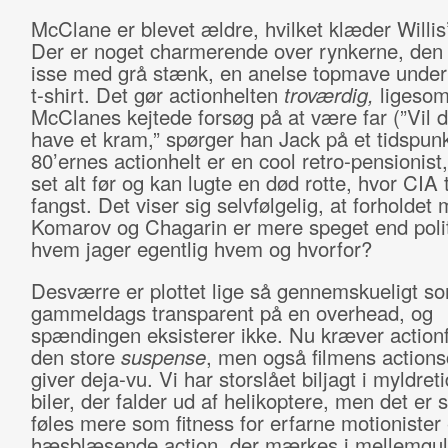
McClane er blevet ældre, hvilket klæder Willis’
Der er noget charmerende over rynkerne, den
isse med grå stænk, en anelse topmave under
t-shirt. Det gør actionhelten
troværdig,
ligesom
McClanes kejtede forsøg på at være far (”Vil 
have et kram,” spørger han Jack på et tidspunk
80’ernes actionhelt er en cool retro-pensionist,
set alt før og kan lugte en død rotte, hvor CIA 
fangst. Det viser sig selvfølgelig, at forholdet
Komarov og Chagarin er mere speget end polit
hvem jager egentlig hvem og hvorfor?
Desværre er plottet lige så gennemskueligt s
gammeldags transparent på en overhead, og
spændingen eksisterer ikke. Nu kræver actionf
den store
suspense
, men også filmens action
giver deja-vu. Vi har storslået biljagt i myldreti
biler, der falder ud af helikoptere, men det er s
føles mere som fitness for erfarne motionister
hæsblæsende action, der mærkes i mellemgul