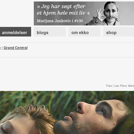
anmeldelser
blogs
om ekko
shop
e
|
Grand Central
Foto | Les Films Velve