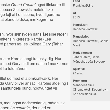
Land:
franske
Grand Central
også tilskuere til
Frankrig, Østrig
Rebecca Zlotowskis metaforiske
År:
age fejl af i en scene, hvor figurerne
2013
rvat blandt bidske, mørkegrønne
Instruktør:
Rebecca Zlotowski
en, hvor skinsygen har slået sine kløer i
Manuskript:
ænker sin kæreste Karole (Léa
Rebecca Zlotowski, Gaëlle
d parrets fælles kollega Gary (Tahar
Macé
Medvirkende:
Tahar Rahim, Denis
 er Karole langt fra uskyldig. Hun
Ménochet, Léa Seydoux
er med Gary midt om natten i markernes
t fra fuldmånen.
Spilletid:
94 min.
kiftet ud med et atomkraftværk. Her
Premiere:
da Gary bliver ansat i Karoles afdeling i
Månedens film i
å samfundets bund, nødtvunget vil
Cinemateket i København.
Kan ses marts ud.
en, men også dødsensfarlig, radioaktiv
omanen
La centrale
, der med en