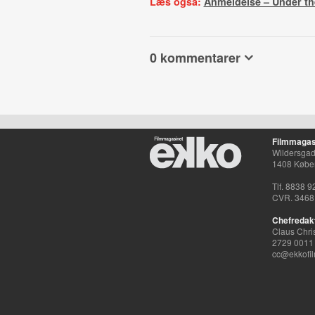
Læs også:
Anmeldelse – Under th
0 kommentarer
Filmmagas
Wildersgade
1408 Købe
Tlf. 8838 9
CVR. 3468
Chefredak
Claus Chri
2729 0011
cc@ekkofil