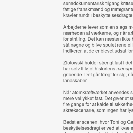
semidokumentarisk tilgang kritise
fattige franskmænd og immigrante
kravler rundt i beskyttelsesdragte
Arbejderne lever som en slags m
nærheden af værkerne, og når ar
for stråling. Det kan næsten ikk
stå nøgne og blive spulet rene elle
indikerer, at de er blevet udsat for
Zlotowski holder strengt fast i de
har selv tilføjet historiens
ménage 
gribende. Det går trægt for sig, 
landskaber.
Når atomkræftværket anvendes so
mere vellykket fast. Det giver et 
fire gange for at kalde til sikkerhe
skrækscenarie, som ingen har lyst
Bedst er scenen, hvor Toni og Gar
beskyttelsesdragt er ved at kvæle