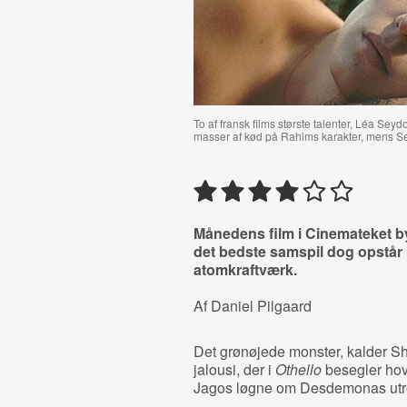
To af fransk films største talenter, Léa Sey
masser af kød på Rahims karakter, mens Sey
Månedens film i Cinemateket b
det bedste samspil dog opstår
atomkraftværk.
Af Daniel Pilgaard
Det grønøjede monster, kalder S
jalousi, der i
Othello
besegler hov
Jagos løgne om Desdemonas utr