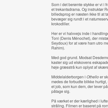
Som i det berømte stykke er vi i 
et trekantsdrama. Og instruktør 
billedsprog er næsten ikke til at t
bevæger sig rundt i et naturrese
krokodiller.
Her er vi halvvejs inde i handling
Toni (Denis Ménochet), der mist
Seydoux) for at være ham utro me
Rahim).
Med god grund. Modsat Desdemona
kaster sig ud elskovens eskapad
høje græsstrå kun oplyst af skære
Middelalderborgen i
Othello
er s
mødes de forbudte blikke hurtigt, 
et job, som kun dem, der lever p
påtage sig.
På værket er der kærlighed i luft
stråling. Filmen er baseret på r