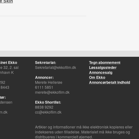
e Skin
inet Ekko
Sekretariat:
Tegn abonnement
 32, 2. sal
Sekretariat@ekkofilm.dk
Løssalgssteder
nhavn K
Annoncesalg
Annoncer:
Om Ekko
292
Merete Hellerøe
Annoncørbetalt indhold
 8443
6111 5851
merete@ekkofilm.dk
tør:
stensen
Ekko Shortlist:
8838 9292
m.dk
cc@ekkofilm.dk
Artikler og informationer må ikke elektronisk kopieres eller
indekseres uden tilladelse. Materialet må ikke bruges og
distribueres i kommercielt øjemed.