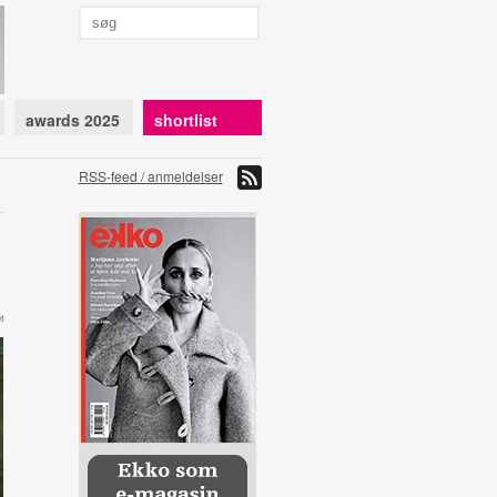
awards 2025
shortlist
RSS-feed / anmeldelser
t