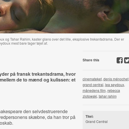
doux og Tahar Rahim, kaster glans over det lille, eksplosive trekantsdrama. Der er
doux mest bare tager tøjet af.
Share this
yder på fransk trekantsdrama, hvor
 mellem de to mænd og kulissen: et
cinemateket
,
denis ménochet
grand central
,
lea seydoux
,
månedens film
,
rebecca
zlotowski
,
tahar rahim
hakespeare den selvdestruerende
edpersonens skæbne, da han tror på
Titel:
Grand Central
oskab.