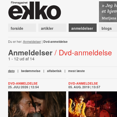
forside
artikler
anmeldelser
blogs
Du er her:
Anmeldelser
|
Dvd-anmeldelse
Anmeldelser
/ Dvd-anmeldelse
1 - 12 ud af 14
dato
|
bedømmelse
|
alfabetisk
|
mest læste
DVD-ANMELDELSE
DVD-ANMELDELSE
25. JULI 2026 | 12:54
05. AUG. 2019 | 13:57