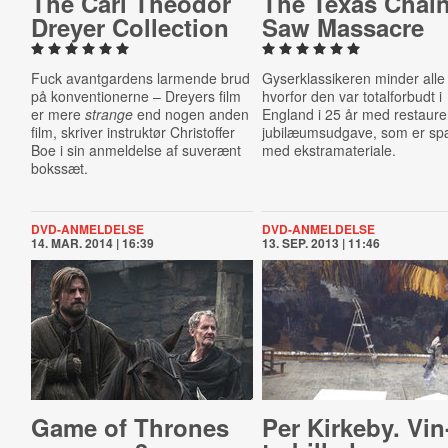
The Carl Theodor
The Texas Chai
Dreyer Col­lec­tion
Saw Massacre
Fuck avantgardens larmende brud
Gyserklassikeren minder alle
på konventionerne – Dreyers film
hvorfor den var totalforbudt i
er mere
strange
end nogen anden
England i 25 år med restaure
film, skriver instruktør Christoffer
jubilæumsudgave, som er sp
Boe i sin anmeldelse af suverænt
med ekstramateriale.
bokssæt.
DVD-ANMELDELSE
DVD-ANMELDELSE
14. MAR. 2014 | 16:39
13. SEP. 2013 | 11:46
Game of Thrones
Per Kirkeby. Vin