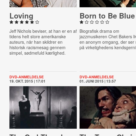
Loving
Born to Be Blue
Jeff Nichols beviser, at han er en af
Biografisk drama om
tidens helt store amerikanske
jazzmusikeren Chet Bakers li
auteurs, når han skildrer en
en anonym omgang, der ser s
historisk racismesag gennem
på virkelighedens kendsgerni
simpel, sødmefuld kærlighed.
DVD-ANMELDELSE
DVD-ANMELDELSE
19. OKT. 2015 | 17:01
01. JUNI 2015 | 13:57