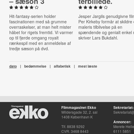
– sæson 3
ter­bil­le­de.
Hit-fantasy-serien holder
Jesper Jargils genudgivne fi
fascinationen med så grumme
Per Kirkeby formår at skildre 
overraskelser, at man helt mister
maleris tilblivelse på en
håbet for rigets fremtid. Vi varmer
spændende og genialt enkel
op til fjerde omgang royalt
skriver Lars Bukdahl.
rænkespil med en anmeldelse af
tredje sæson på dvd.
dato
|
bedømmelse
|
alfabetisk
|
mest læste
Filmmagasinet Ekko
Sekretariat:
Wildersgade 32, 2. sal
Sekretariat@
1408 København K
Annoncer:
Tlf. 8838 9292
Merete Hell
CVR. 3468 8443
6111 5851