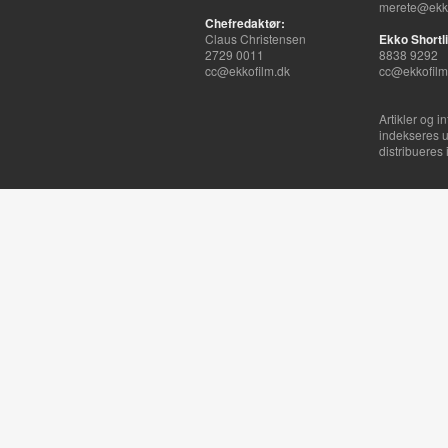
merete@ekko
Chefredaktør:
Claus Christensen
Ekko Shortli
2729 0011
8838 9292
cc@ekkofilm.dk
cc@ekkofilm
Artikler og i
indekseres u
distribueres