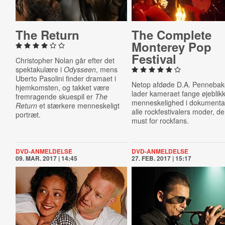
The Return
The Complete
Monterey Pop
Festival
Christopher Nolan går efter det
spektakulære i
Odysseen
, mens
Uberto Pasolini finder dramaet i
Netop afdøde D.A. Pennebak
hjemkomsten, og takket være
lader kameraet fange øjeblikk
fremragende skuespil er
The
menneskelighed i dokument
Return
et stærkere menneskeligt
alle rockfestivalers moder, de
portræt.
must for rockfans.
DVD-ANMELDELSE
DVD-ANMELDELSE
09. MAR. 2017 | 14:45
27. FEB. 2017 | 15:17