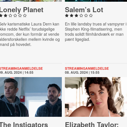
Lonely Planet
Salem’s Lot
Selv karismatiske Laura Dern kan
En lille landsby trues af vampyrer i
ikke redde Netflix’ forudsigelige
Stephen King-filmatisering, men
romcom, der kun formår at vende
trods solidt filmhåndværk er man
aldersforskellen mellem kvinde og
pænt ligeglad.
mand på hovedet.
STREAMINGANMELDELSE
STREAMINGANMELDELSE
09. AUG. 2024 | 14:55
08. AUG. 2024 | 15:55
The In­stig­at­ors
Elizabeth Taylor: