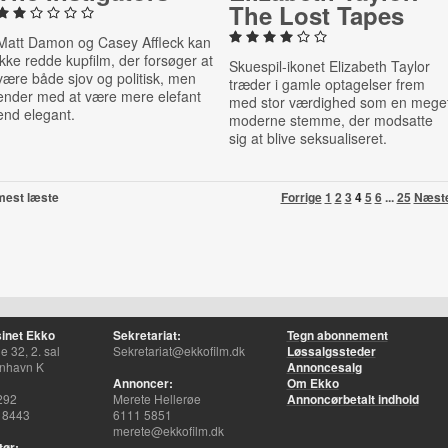
The Lost Tapes
Matt Damon og Casey Affleck kan
ikke redde kupfilm, der forsøger at
Skuespil-ikonet Elizabeth Taylor
være både sjov og politisk, men
træder i gamle optagelser frem
ender med at være mere elefant
med stor værdighed som en mege
end elegant.
moderne stemme, der modsatte
sig at blive seksualiseret.
mest læste
Forrige
1
2
3
4
5
6
...
25
Næst
inet Ekko
Sekretariat:
Tegn abonnement
 32, 2. sal
Sekretariat@ekkofilm.dk
Løssalgssteder
nhavn K
Annoncesalg
Annoncer:
Om Ekko
292
Merete Hellerøe
Annoncørbetalt indhold
 8443
6111 5851
merete@ekkofilm.dk
tør: