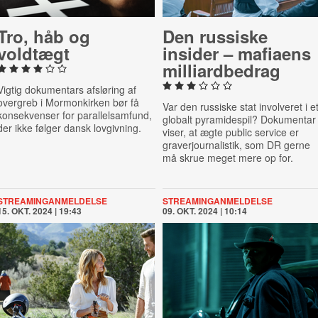
Tro, håb og
Den russiske
voldtægt
insider – mafiaens
mil­li­ard­bed­rag
Vigtig dokumentars afsløring af
overgreb i Mormonkirken bør få
Var den russiske stat involveret i e
konsekvenser for parallelsamfund,
globalt pyramidespil? Dokumentar
der ikke følger dansk lovgivning.
viser, at ægte public service er
graverjournalistik, som DR gerne
må skrue meget mere op for.
STREAMINGANMELDELSE
STREAMINGANMELDELSE
15. OKT. 2024 | 19:43
09. OKT. 2024 | 10:14