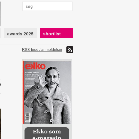
awards 2025
shortlist
RSS-feed / anmeldelser
e