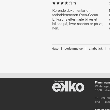
Rørende dokumentar om
fodboldtræneren Sven-Göran
Erikssons eftermæle bliver et
billede på, hvor sporten er på vej
hen.
dato
|
bedømmelse
|
alfabetisk
|
Filmmagas
Wildersgade
1408 Købe
Tlf. 8838 9
CVR. 3468
Chefredak