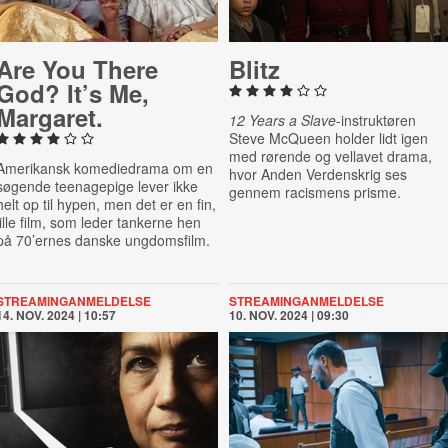
Are You There
Blitz
God? It’s Me,
Margaret.
12 Years a Slave
-instruktøren
Steve McQueen holder lidt igen
med rørende og vellavet drama,
Amerikansk komediedrama om en
hvor Anden Verdenskrig ses
søgende teenagepige lever ikke
gennem racismens prisme.
helt op til hypen, men det er en fin,
lille film, som leder tankerne hen
på 70’ernes danske ungdomsfilm.
STREAMINGANMELDELSE
STREAMINGANMELDELSE
14. NOV. 2024 | 10:57
10. NOV. 2024 | 09:30