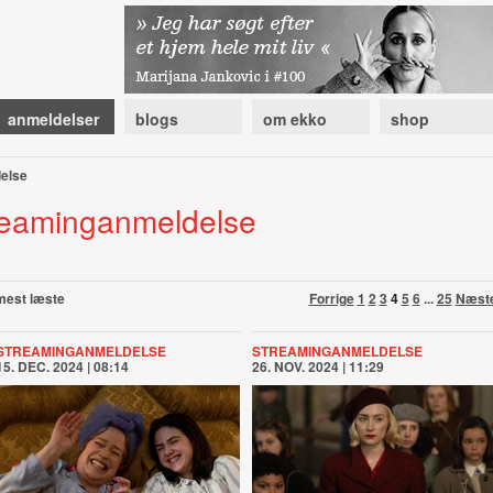
anmeldelser
blogs
om ekko
shop
else
reaminganmeldelse
mest læste
Forrige
1
2
3
4
5
6
...
25
Næst
STREAMINGANMELDELSE
STREAMINGANMELDELSE
15. DEC. 2024 | 08:14
26. NOV. 2024 | 11:29