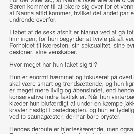
Søren kommer til at blære sig over for et ven
at Nanna altid kommer, hvilket det andet par er
undrende overfor.
I løbet af de seks afsnit er Nanna ved at gå tota
limningen, for hun begynder at tvivle på alt ved
Forholdet til kæresten, sin seksualitet, sine e
designer, sine venskaber.
Hvor meget har hun faket sig til?
Hun er enormt hæmmet og fokuseret på overfl
skal være smart og trendsættende, og hun lign
er meget mere livlig og åbensindet, end hendes
konservative indre faktisk er. Når hun vinterba
klæder hun blufærdigt af under en kæmpe jak
kravler hastigt i badedragten, og hun er tydelig
ved to saunagæster, der har bare bryster.
Hendes deroute er hjerteskærende, men også 