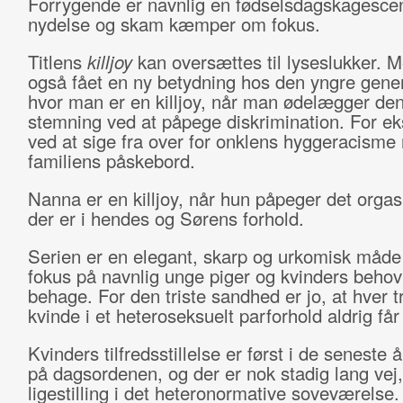
Forrygende er navnlig en fødselsdagskagesce
nydelse og skam kæmper om fokus.
Titlens
killjoy
kan oversættes til lyseslukker. M
også fået en ny betydning hos den yngre gener
hvor man er en killjoy, når man ødelægger de
stemning ved at påpege diskrimination. For e
ved at sige fra over for onklens hyggeracisme
familiens påskebord.
Nanna er en killjoy, når hun påpeger det org
der er i hendes og Sørens forhold.
Serien er en elegant, skarp og urkomisk måde
fokus på navnlig unge piger og kvinders behov 
behage. For den triste sandhed er jo, at hver t
kvinde i et heteroseksuelt parforhold aldrig få
Kvinders tilfredsstillelse er først i de seneste
på dagsordenen, og der er nok stadig lang vej, 
ligestilling i det heteronormative soveværelse.