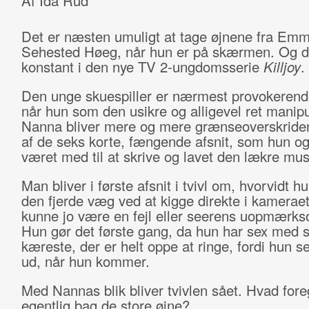
Af Ida Rud
Det er næsten umuligt at tage øjnene fra Em
Sehested Høeg, når hun er på skærmen. Og d
konstant i den nye TV 2-ungdomsserie
Killjoy
.
Den unge skuespiller er nærmest provokerende
når hun som den usikre og alligevel ret manip
Nanna bliver mere og mere grænseoverskriden
af de seks korte, fængende afsnit, som hun o
været med til at skrive og lavet den lækre musi
Man bliver i første afsnit i tvivl om, hvorvidt h
den fjerde væg ved at kigge direkte i kameraet
kunne jo være en fejl eller seerens uopmærk
Hun gør det første gang, da hun har sex med s
kæreste, der er helt oppe at ringe, fordi hun s
ud, når hun kommer.
Med Nannas blik bliver tvivlen sået. Hvad fore
egentlig bag de store øjne?