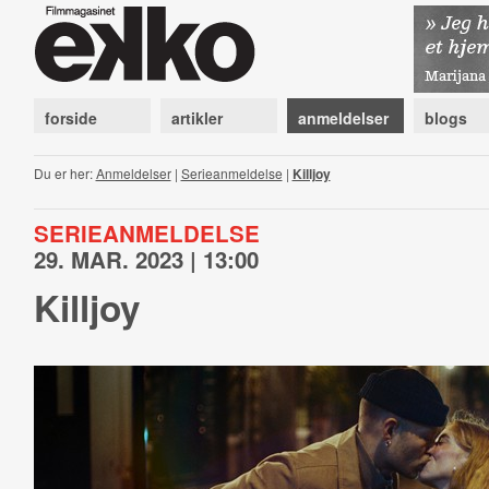
forside
artikler
anmeldelser
blogs
Du er her:
Anmeldelser
|
Serieanmeldelse
|
Killjoy
SERIEANMELDELSE
29. MAR. 2023 | 13:00
Killjoy