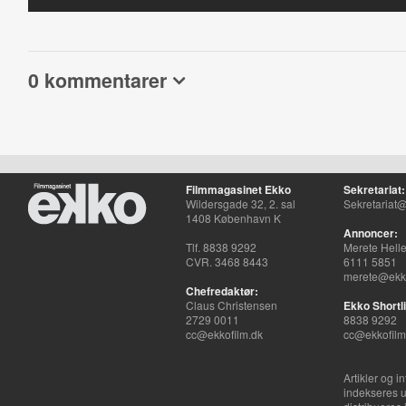
0 kommentarer
Filmmagasinet Ekko
Sekretariat:
Wildersgade 32, 2. sal
Sekretariat@
1408 København K
Annoncer:
Tlf. 8838 9292
Merete Hell
CVR. 3468 8443
6111 5851
merete@ekko
Chefredaktør:
Claus Christensen
Ekko Shortli
2729 0011
8838 9292
cc@ekkofilm.dk
cc@ekkofilm
Artikler og i
indekseres u