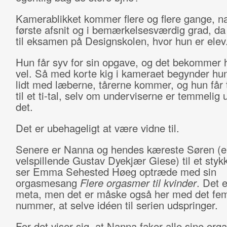
Kamerablikket kommer flere og flere gange, na
første afsnit og i bemærkelsesværdig grad, da
til eksamen på Designskolen, hvor hun er elev
Hun får syv for sin opgave, og det bekommer 
vel. Så med korte kig i kameraet begynder hu
lidt med læberne, tårerne kommer, og hun får 
til et ti-tal, selv om underviserne er temmelig
det.
Det er ubehageligt at være vidne til.
Senere er Nanna og hendes kæreste Søren (e
velspillende Gustav Dyekjær Giese) til et styk
ser Emma Sehested Høeg optræde med sin
orgasmesang
Flere orgasmer til kvinder
. Det 
meta, men det er måske også her med det fe
nummer, at selve idéen til serien udspringer.
For det viser sig, at Nanna faker alle sine org