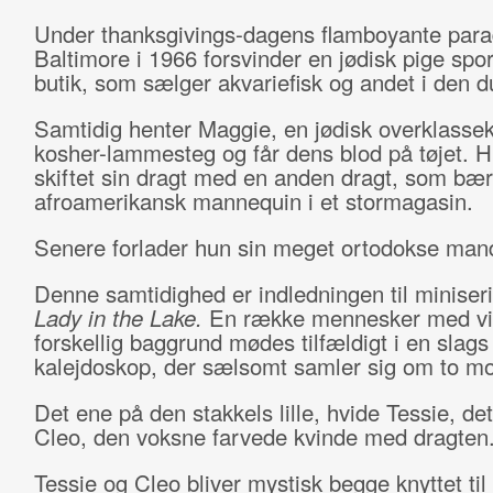
Under thanksgivings-dagens flamboyante para
Baltimore i 1966 forsvinder en jødisk pige spor
butik, som sælger akvariefisk og andet i den d
Samtidig henter Maggie, en jødisk overklassek
kosher-lammesteg og får dens blod på tøjet. H
skiftet sin dragt med en anden dragt, som bær
afroamerikansk mannequin i et stormagasin.
Senere forlader hun sin meget ortodokse man
Denne samtidighed er indledningen til miniser
Lady in the Lake.
En række mennesker med vi
forskellig baggrund mødes tilfældigt i en slags
kalejdoskop, der sælsomt samler sig om to mo
Det ene på den stakkels lille, hvide Tessie, de
Cleo, den voksne farvede kvinde med dragten
Tessie og Cleo bliver mystisk begge knyttet til