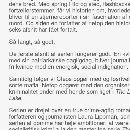
dens bred. Med spring i tid og sted, flashback
fortællerstemmer, får vi historien om, hvorle
bliver til en stjernereporter i sin fascination af 
mord. Og siden en forfatter af netop den histori
seks afsnit har fået fortalt.
Så langt, så godt.
De første afsnit af serien fungerer godt. En kv
med sin patriarkalske dagligdag, bliver journal
fri kvinde med en energisk, social indignation.
Samtidig følger vi Cleos opgør med og løsrivel
sorte mafia. Netop opgøret med den organise
kriminalitet ender med hende som liget i
The L
Lake.
Serien er drejet over en true crime-agtig roma
forfatteren og journalisten Laura Lippman, som
serien at dømme har høje ambitioner: at være
socialkritisk krimi a la den mesterlige serie
Th