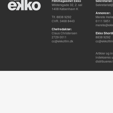
Filmmagasinet Ekko
Sekretariat:
Wildersgade 32, 2. sal
Sekretariat@
1408 København K
Annoncer:
Tlf. 8838 9292
Merete Hell
CVR. 3468 8443
6111 5851
merete@ekko
Chefredaktør:
Claus Christensen
Ekko Shortli
2729 0011
8838 9292
cc@ekkofilm.dk
cc@ekkofilm
Artikler og i
indekseres u
distribueres