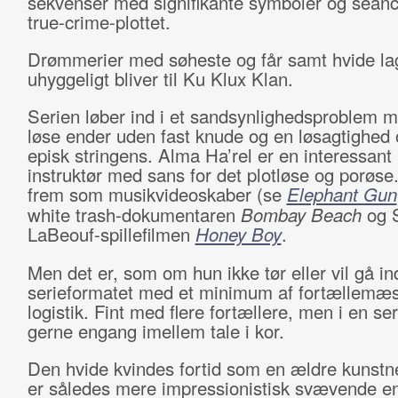
sekvenser med signifikante symboler og seance
true-crime-plottet.
Drømmerier med søheste og får samt hvide la
uhyggeligt bliver til Ku Klux Klan.
Serien løber ind i et sandsynlighedsproblem m
løse ender uden fast knude og en løsagtighed 
episk stringens. Alma Ha’rel er en interessant 
instruktør med sans for det plotløse og porøs
frem som musikvideoskaber (se
Elephant Gun
white trash-dokumentaren
Bombay Beach
og 
LaBeouf-spillefilmen
Honey Boy
.
Men det er, som om hun ikke tør eller vil gå ind
serieformatet med et minimum af fortællemæs
logistik. Fint med flere fortællere, men i en se
gerne engang imellem tale i kor.
Den hvide kvindes fortid som en ældre kunstne
er således mere impressionistisk svævende e