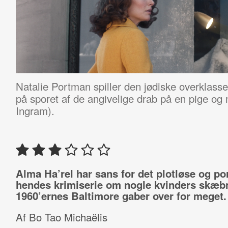
Natalie Portman spiller den jødiske overklas
på sporet af de angivelige drab på en pige o
Ingram).
Alma Ha’rel har sans for det plotløse og p
hendes krimiserie om nogle kvinders skæbn
1960’ernes Baltimore gaber over for meget.
Af Bo Tao Michaëlis