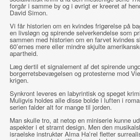
forgår i samme by og i øvrigt er kreeret af he
David Simon.
Vi får historien om en kvindes frigørelse på b
en livsløgn og spirende selverkendelse som pri
sammen med historien om en farvet kvindes 
60’ernes mere eller mindre skjulte amerikansk
apartheid.
Læg dertil et signalement af det spirende ung
borgerretsbevægelsen og protesterne mod Vi
krigen.
Synkront leveres en labyrintisk og speget krim
Muligvis holdes alle disse bolde i luften i rom
serien falder alt for mange til jorden.
Man skulle tro, at netop en miniserie kunne ud
aspekter i et stramt design. Men den musikals
israelske instruktør Alma Ha’rel fletter surreali