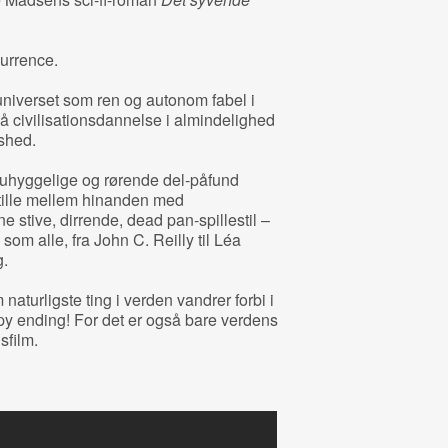
urrence.
universet som ren og autonom fabel i
å civilisationsdannelse i almindelighed
shed.
 uhyggelige og rørende del-påfund
tille mellem hinanden med
 stive, dirrende, dead pan-spillestil –
som alle, fra John C. Reilly til Léa
g.
aturligste ting i verden vandrer forbi i
y ending! For det er også bare verdens
sfilm.