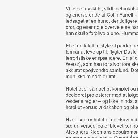
Vi følger nyskilte, vildt melanko
og enerverende af Colin Farrell –
ledsaget af en hund, der tidligere
bror, og efter nøje overvejelse ha
han skulle forblive alene. Humme
Efter en fatalt mislykket pardann
formår at leve op til, flygter David
terroristiske enspændere. En af 
Weisz), som han for alvor forelsker
akkurat spejlvendte samfund. De
men ikke mindre grumt.
Hotellet er så rigeligt komplet og
decideret protesterer mod at føl
verdens regler – og ikke mindst 
hotellet versus vildskaben og pl
Hver især er hotellet og skoven 
særuniverser, jeg er blevet konf
Alexandra Kleemans debutroma
og herhjemme måske Svend Åge 