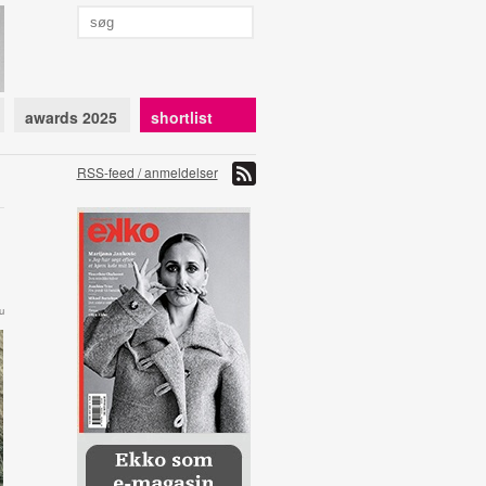
awards 2025
shortlist
RSS-feed / anmeldelser
u