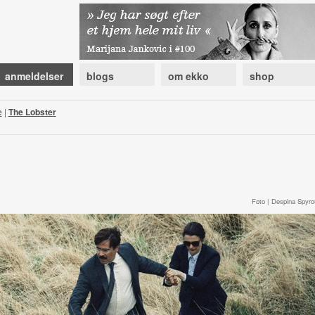
anmeldelser
blogs
om ekko
shop
e
|
The Lobster
Foto | Despina Spyro