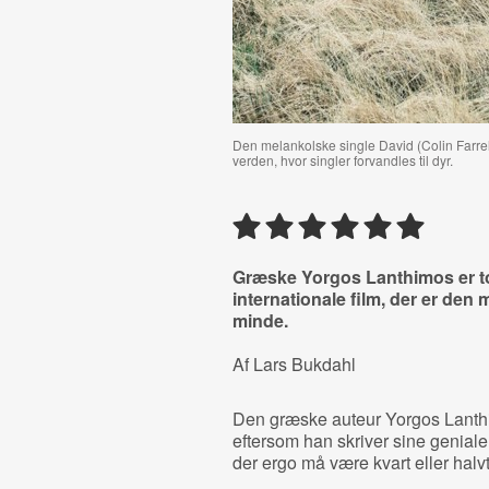
Den melankolske single David (Colin Farrell)
verden, hvor singler forvandles til dyr.
Græske Yorgos Lanthimos er tota
internationale film, der er den
minde.
Af Lars Bukdahl
Den græske auteur Yorgos Lanthi
eftersom han skriver sine genial
der ergo må være kvart eller halvt