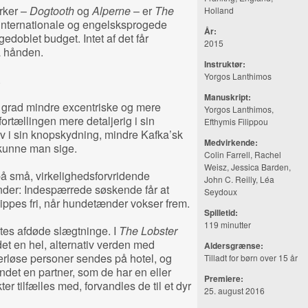
rker –
Dogtooth
og
Alperne
– er
The
Holland
nternationale og engelsksprogede
År:
edoblet budget. Intet af det får
2015
på hånden.
Instruktør:
Yorgos Lanthimos
.
Manuskript:
n grad mindre excentriske og mere
Yorgos Lanthimos,
ortællingen mere detaljerig i sin
Efthymis Filippou
 i sin knopskydning, mindre Kafka’sk
Medvirkende:
kunne man sige.
Colin Farrell, Rachel
Weisz, Jessica Barden,
å små, virkelighedsforvridende
John C. Reilly, Léa
ender: Indespærrede søskende får at
Seydoux
slippes fri, når hundetænder vokser frem.
Spilletid:
119 minutter
dtes afdøde slægtninge. I
The Lobster
et en hel, alternativ verden med
Aldersgrænse:
nerløse personer sendes på hotel, og
Tilladt for børn over 15 år
ndet en partner, som de har en eller
Premiere:
kter tilfælles med, forvandles de til et dyr
25. august 2016