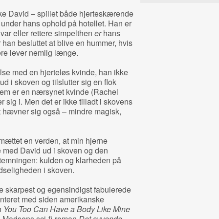
lske David – spillet både hjerteskærende
 under hans ophold på hotellet. Han er
 var eller rettere simpelthen
er
hans
r han besluttet at blive en hummer, hvis
re lever nemlig længe.
else med en hjerteløs kvinde, han ikke
 ud i skoven og tilslutter sig en flok
dem er en nærsynet kvinde (Rachel
 sig i. Men det er ikke tilladt i skovens
t hævner sig også – mindre magisk,
 mættet en verden, at min hjerne
ge med David ud i skoven og den
stemningen: kulden og klarheden på
udseligheden i skoven.
de skarpest og egensindigst fabulerede
ronteret med siden amerikanske
n
You Too Can Have a Body Like Mine
Madsens sci-fi-roman
Det syvende