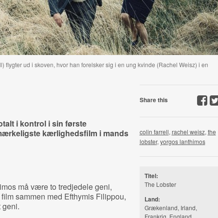
 flygter ud i skoven, hvor han forelsker sig i en ung kvinde (Rachel Weisz) i en
Share this
lt i kontrol i sin første
 mærkeligste kærlighedsfilm i mands
colin farrell
,
rachel weisz
,
the
lobster
,
yorgos lanthimos
Titel:
The Lobster
mos må være to tredjedele geni,
e film sammen med Efthymis Filippou,
Land:
 geni.
Grækenland, Irland,
Frankrig, England,