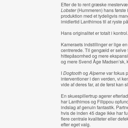
Efter de to rent græske mestervæ
Lobster
(Hummeren) hans første i
produktion med et tydeligvis mang
imidlertid Lanthimos til at ryste 
Hans originalitet er totalt i kontrol
Kameraets indstillinger er lige e
centrerede. Til gengæld er selve f
hittepåsomhed og mere ekspansiv
og mere Svend Åge Madsen’sk, 
I
Dogtooth
og
Alperne
var fokus p
interventioner i den verden, vi k
vide af deres far, at de først kan 
En skuespillertrup agerer efterla
har Lanthimos og Filippou opfund
indslag af genuin fantastik. Part
hvis de inden 45 dage ikke har fu
flere centrale kvaliteter eller defe
efter eget valg.