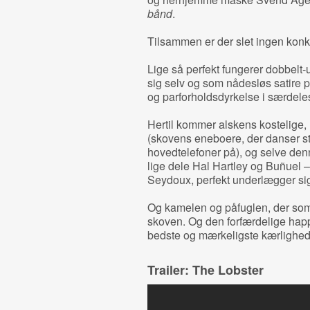
bånd
.
Tilsammen er der slet ingen konk
Lige så perfekt fungerer dobbelt-
sig selv og som nådesløs satire p
og parforholdsdyrkelse i særdele
Hertil kommer alskens kostelige,
(skovens eneboere, der danser s
hovedtelefoner på), og selve denne
lige dele Hal Hartley og Buñuel – 
Seydoux, perfekt underlægger si
Og kamelen og påfuglen, der som n
skoven. Og den forfærdelige happ
bedste og mærkeligste kærlighed
Trailer: The Lobster