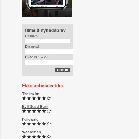
tilmeld nyhedsbrev
Dit navn:
Din email:
Hvad er 1 + 2?
Ekko anbefaler film
The Invite
Evil Dead Burn
Following
Wasteman