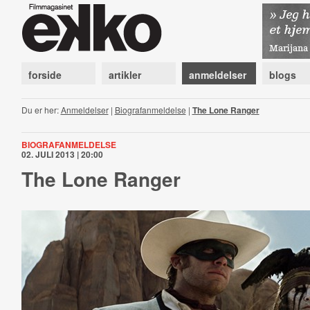
forside
artikler
anmeldelser
blogs
Du er her:
Anmeldelser
|
Biografanmeldelse
|
The Lone Ranger
BIOGRAFANMELDELSE
02. JULI 2013 | 20:00
The Lone Ranger