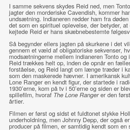
I samme sekvens skydes Reid ned, men Tonto
jagter den morderiske Cavendish, kommer ham
undsætning. Indianeren redder ham fra døden 
det som en spirituel oplevelse, der betyder, at
kejtede Reid er hans skæbnebestemte følgesv
Så begynder ellers jagten på skurkene i det vi
gennem et væld af obligatoriske sekvenser, hv
modsætningerne mellem indianeren Tonto og i
Reid trækkes helt op, inden de opnår en fælle
forståelse, og Reid langt om længe træder i k
som den maskerede hævner. I amerikansk kult
Lone Ranger en kendt figur, der startede i radi
1930’erne, kom på tv i 50’erne og siden er bleve
spillefilm, hvoraf
The Lone Ranger
er den først
årtier.
Filmen er først og sidst et fuldtonet stykke Ho
underholdning, men Johnny Depp, der også er
producer på filmen, er samtidig kendt som en st