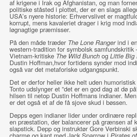
af krigene i Irak og Afghanistan, og man for
politiske ståsted i plottet, der er en slags alleg
USA’s nyere historie: Erhvervslivet er magtful
korrupt, mens kavaleriet drager i krig mod ind
løgnagtige præmisser.
På den måde træder
The Lone Ranger
ind i en
western-tradition for symbolsk samfundskritik
Vietnam-kritiske
The Wild Bunch
og
Little Bi
Dustin Hoffman,hvor fortidens synder mod ind
også var det metaforiske udgangspunkt.
Det er derfor heller ikke helt uden humoristisk 
Tonto udslynger et ”det er en god dag at dø p
hilsen til netop Dustin Hoffmans indianer. Me
er det også et af de få sjove skud i bøssen.
Depps egen indianer lider under ordinære repl
en præstation, der balancerer på grænsen af k
slapstick. Depp og instruktør Gore Verbinski s
charme og kant med Jack Sparrow i
Pirates of