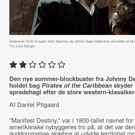
Indianeren Tonto er ingen Jack Sparrow, og Johnny Depp balancerer på kanten af k
The Lone Ranger.
Den nye sommer-blockbuster fra Johnny D
holdet bag
Pirates of the Caribbean
skyder
spredehagl efter de store western-klassiker
Af Daniel Pilgaard
”Manifest Destiny,” var i 1800-tallet navnet for
amerikanske nybyggeres tro på, at det var der
guddommelige skæbne at udvide territoriet mo