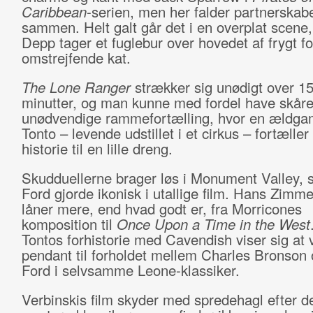
Caribbean
-serien, men her falder partnerskab
sammen. Helt galt går det i en overplat scene,
Depp tager et fuglebur over hovedet af frygt fo
omstrejfende kat.
The Lone Ranger
strækker sig unødigt over 1
minutter, og man kunne med fordel have skåre
unødvendige rammefortælling, hvor en ældg
Tonto – levende udstillet i et cirkus – fortæller
historie til en lille dreng.
Skudduellerne brager løs i Monument Valley,
Ford gjorde ikonisk i utallige film. Hans Zimm
låner mere, end hvad godt er, fra Morricones
komposition til
Once Upon a Time in the West
Tontos forhistorie med Cavendish viser sig at
pendant til forholdet mellem Charles Bronson
Ford i selvsamme Leone-klassiker.
Verbinskis film skyder med spredehagl efter d