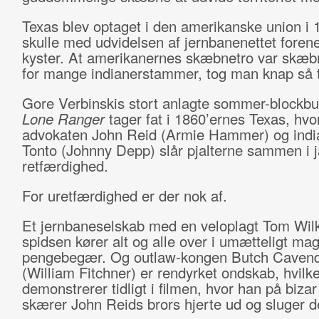
Texas blev optaget i den amerikanske union i 
skulle med udvidelsen af jernbanenettet forene
kyster. At amerikanernes skæbnetro var skæ
for mange indianerstammer, tog man knap så 
Gore Verbinskis stort anlagte sommer-blockb
Lone Ranger
tager fat i 1860’ernes Texas, hvo
advokaten John Reid (Armie Hammer) og indi
Tonto (Johnny Depp) slår pjalterne sammen i 
retfærdighed.
For uretfærdighed er der nok af.
Et jernbaneselskab med en veloplagt Tom Wilk
spidsen kører alt og alle over i umætteligt mag
pengebegær. Og outlaw-kongen Butch Cavend
(William Fitchner) er rendyrket ondskab, hvilk
demonstrerer tidligt i filmen, hvor han på bizar
skærer John Reids brors hjerte ud og sluger de