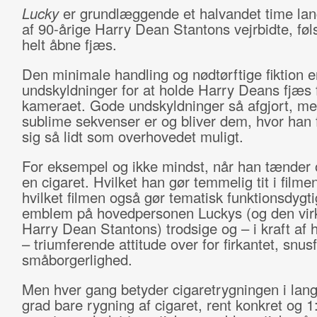
Lucky
er grundlæggende et halvandet time lan
af 90-årige Harry Dean Stantons vejrbidte, f
helt åbne fjæs.
Den minimale handling og nødtørftige fiktion e
undskyldninger for at holde Harry Deans fjæs 
kameraet. Gode undskyldninger så afgjort, m
sublime sekvenser er og bliver dem, hvor han 
sig så lidt som overhovedet muligt.
For eksempel og ikke mindst, når han tænder 
en cigaret. Hvilket han gør temmelig tit i filme
hvilket filmen også gør tematisk funktionsdygt
emblem på hovedpersonen Luckys (og den virk
Harry Dean Stantons) trodsige og – i kraft af 
– triumferende attitude over for firkantet, snus
småborgerlighed.
Men hver gang betyder cigaretrygningen i lang
grad bare rygning af cigaret, rent konkret og 1