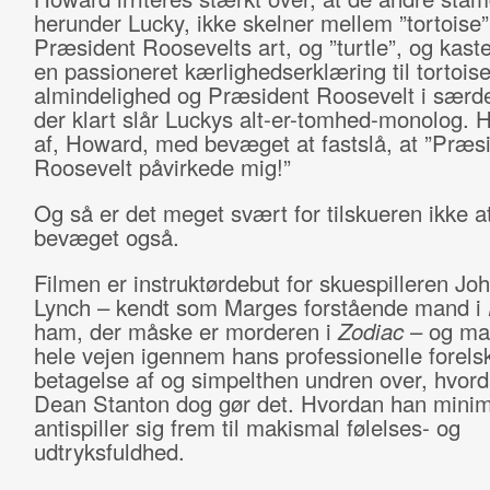
herunder Lucky, ikke skelner mellem ”tortoise”
Præsident Roosevelts art, og ”turtle”, og kaste
en passioneret kærlighedserklæring til tortoise
almindelighed og Præsident Roosevelt i særd
der klart slår Luckys alt-er-tomhed-monolog. 
af, Howard, med bevæget at fastslå, at ”Præs
Roosevelt påvirkede mig!”
Og så er det meget svært for tilskueren ikke at
bevæget også.
Filmen er instruktørdebut for skuespilleren Joh
Lynch – kendt som Marges forstående mand i
ham, der måske er morderen i
Zodiac
– og m
hele vejen igennem hans professionelle forelsk
betagelse af og simpelthen undren over, hvor
Dean Stanton dog gør det. Hvordan han minima
antispiller sig frem til makismal følelses- og
udtryksfuldhed.