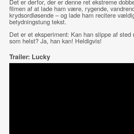
Det er derfor, der er denne ret ekstreme dobbe
filmen af at lade ham være, rygende, vandren
krydsordløsende – og lade ham recitere vældi
betydningstung tekst.
Det er et eksperiment: Kan han slippe af sted
som helst? Ja, han kan! Heldigvis!
Trailer: Lucky