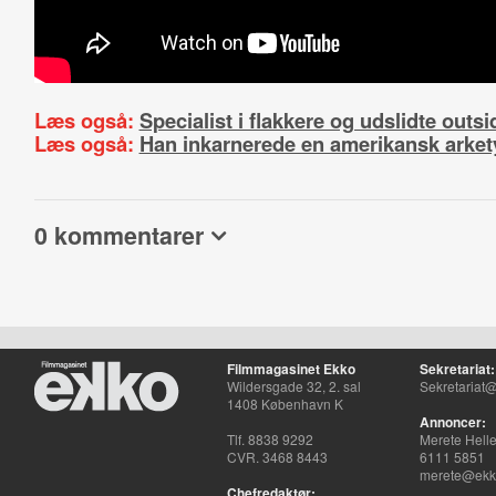
Læs også:
Specialist i flakkere og udslidte outsi
Læs også:
Han inkarnerede en amerikansk arket
0 kommentarer
Filmmagasinet Ekko
Sekretariat:
Wildersgade 32, 2. sal
Sekretariat@
1408 København K
Annoncer:
Tlf. 8838 9292
Merete Hell
CVR. 3468 8443
6111 5851
merete@ekko
Chefredaktør: