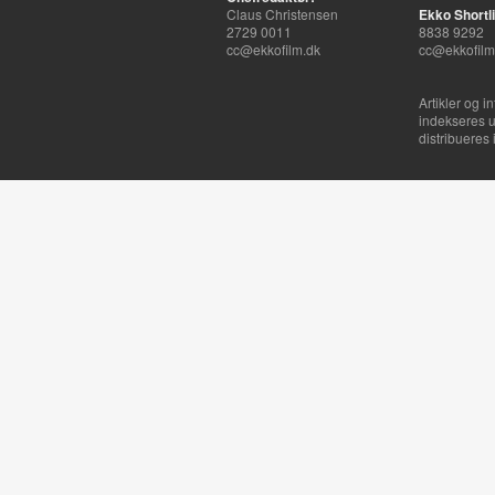
Claus Christensen
Ekko Shortli
2729 0011
8838 9292
cc@ekkofilm.dk
cc@ekkofilm
Artikler og i
indekseres u
distribueres