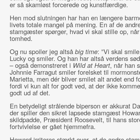
er så skamløst forcerede og kunstfærdige.
Hen mod slutningen har han en længere bar
livets totale mangel på mening. En af de andr
stamgæster spørger, hvad vi skal stille op, når 
tomhed.
Og nu spoiler jeg altså
big time
: ”Vi skal smile
Lucky og smiler. Og han har altså verdens sød
– også demonstreret i
Wild at Heart
, når han 
Johnnie Farragut smiler forelsket til mormonst
Marietta, men dér bliver smilet alt andet end f
fordi vi kun alt for godt ved, at der ikke komm
godt ud af det.
En betydeligt strålende biperson er akkurat Da
der spiller den sikret lapsede stamgæst Howar
skildpadde, Præsident Roosevelt, til hans stor
fortvivlelse er gået hjemmefra.
Howard irriteres stærkt over, at de andre sta