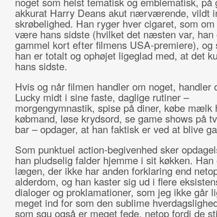
noget som helst tematisk og emblematisk, på 
akkurat Harry Deans akut nærværende, vildt i
skrøbelighed. Han ryger hver cigaret, som om
være hans sidste (hvilket det næsten var, han
gammel kort efter filmens USA-premiere), o
han er totalt og ophøjet ligeglad med, at det 
hans sidste.
Hvis og når filmen handler om noget, handler 
Lucky midt i sine faste, daglige rutiner –
morgengymnastik, spise på diner, købe mælk 
købmand, løse krydsord, se game shows på tv,
bar – opdager, at han faktisk er ved at blive 
Som punktuel action-begivenhed sker opdagel
han pludselig falder hjemme i sit køkken. Han g
lægen, der ikke har anden forklaring end neto
alderdom, og han kaster sig ud i flere eksistens
dialoger og proklamationer, som jeg ikke går l
meget ind for som den sublime hverdagslighe
som sgu også er meget fede, netop fordi de st