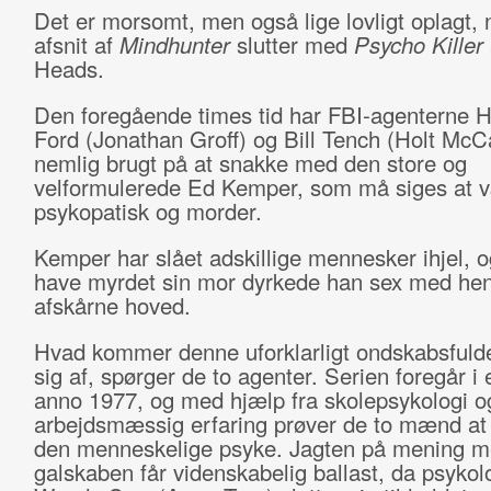
Det er morsomt, men også lige lovligt oplagt, 
afsnit af
Mindhunter
slutter med
Psycho Killer
Heads.
Den foregående times tid har FBI-agenterne 
Ford (Jonathan Groff) og Bill Tench (Holt McC
nemlig brugt på at snakke med den store og
velformulerede Ed Kemper, som må siges at 
psykopatisk og morder.
Kemper har slået adskillige mennesker ihjel, og
have myrdet sin mor dyrkede han sex med he
afskårne hoved.
Hvad kommer denne uforklarligt ondskabsfulde
sig af, spørger de to agenter. Serien foregår i
anno 1977, og med hjælp fra skolepsykologi o
arbejdsmæssig erfaring prøver de to mænd at
den menneskelige psyke. Jagten på mening 
galskaben får videnskabelig ballast, da psyko