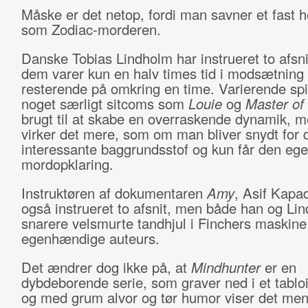
Måske er det netop, fordi man savner et fast 
som Zodiac-morderen.
Danske Tobias Lindholm har instrueret to afsnit
dem varer kun en halv times tid i modsætning t
resterende på omkring en time. Varierende spil
noget særligt sitcoms som
Louie
og
Master o
brugt til at skabe en overraskende dynamik, m
virker det mere, som om man bliver snydt for 
interessante baggrundsstof og kun får den ege
mordopklaring.
Instruktøren af dokumentaren
Amy
, Asif Kapad
også instrueret to afsnit, men både han og Li
snarere velsmurte tandhjul i Finchers maskine
egenhændige auteurs.
Det ændrer dog ikke på, at
Mindhunter
er en
dybdeborende serie, som graver ned i et tablo
og med grum alvor og tør humor viser det me