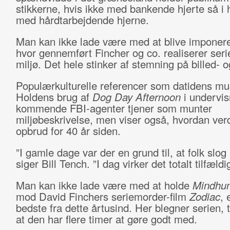
stikkerne, hvis ikke med bankende hjerte så i h
med hårdtarbejdende hjerne.
Man kan ikke lade være med at blive imponere
hvor gennemført Fincher og co. realiserer seri
miljø. Det hele stinker af stemning på billed- o
Populærkulturelle referencer som datidens mu
Holdens brug af
Dog Day Afternoon
i undervis
kommende FBI-agenter tjener som munter
miljøbeskrivelse, men viser også, hvordan verd
opbrud for 40 år siden.
”I gamle dage var der en grund til, at folk slog i
siger Bill Tench. ”I dag virker det totalt tilfældig
Man kan ikke lade være med at holde
Mindhu
mod David Finchers seriemorder-film
Zodiac
, 
bedste fra dette årtusind. Her blegner serien, ti
at den har flere timer at gøre godt med.