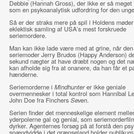
Debbie (Hannah Gross), der ikke er så mege
som en psykoanalytisk udfordring for den unge
Så er der straks mere på spil i Holdens møde
eklektisk samling af USA’s mest forskruede
seriemordere.
Man kan ikke lade være med at grine, når den 
seriemoder Jerry Brudos (Happy Anderson) de
sekund nægter at have dræbt nogen og det næ
kan afholde sig fra at onanere, da han får et par
hænderne.
Seriemorderne i
Mindhunter
er ikke geniale
overmennesker i total kontrol som Hannibal Le
John Doe fra Finchers
Seven
.
Serien finder det menneskelige element mell
yderpolerne gal og genial, som seriemorderfil
dyrker. Agenternes forsøg på at forstå den ps
spændvidde i det grænseland holder publikum