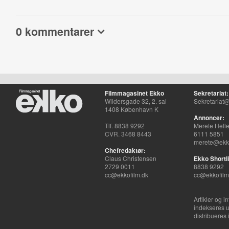
0 kommentarer
Filmmagasinet Ekko
Sekretariat:
Wildersgade 32, 2. sal
Sekretariat@
1408 København K
Annoncer:
Tlf. 8838 9292
Merete Hell
CVR. 3468 8443
6111 5851
merete@ekko
Chefredaktør:
Claus Christensen
Ekko Shortli
2729 0011
8838 9292
cc@ekkofilm.dk
cc@ekkofilm
Artikler og i
indekseres u
distribueres