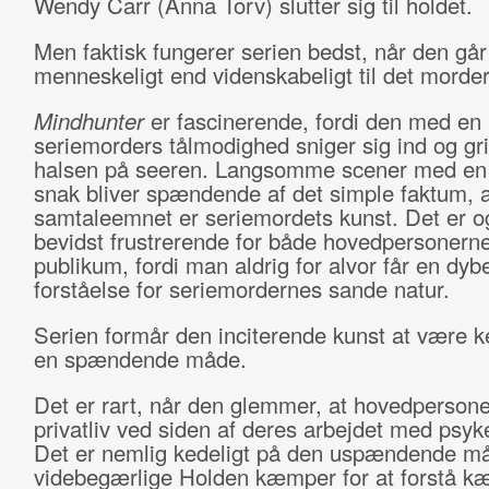
Wendy Carr (Anna Torv) slutter sig til holdet.
Men faktisk fungerer serien bedst, når den gå
menneskeligt end videnskabeligt til det morder
Mindhunter
er fascinerende, fordi den med en
seriemorders tålmodighed sniger sig ind og gr
halsen på seeren. Langsomme scener med e
snak bliver spændende af det simple faktum, a
samtaleemnet er seriemordets kunst. Det er o
bevidst frustrerende for både hovedpersonern
publikum, fordi man aldrig for alvor får en dyb
forståelse for seriemordernes sande natur.
Serien formår den inciterende kunst at være k
en spændende måde.
Det er rart, når den glemmer, at hovedpersone
privatliv ved siden af deres arbejdet med psy
Det er nemlig kedeligt på den uspændende må
videbegærlige Holden kæmper for at forstå k